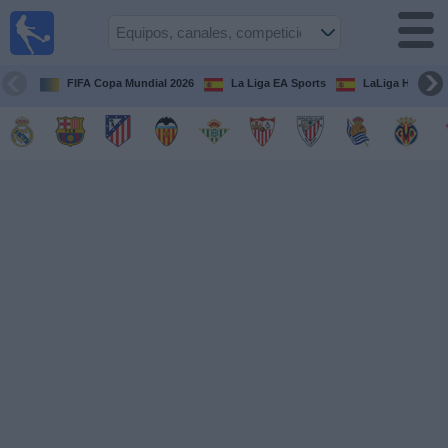
Fútbol
en la
TV
FIFA Copa Mundial 2026
La Liga EA Sports
LaLiga Hypermo
Guía de
Partidos
Televisados
Fútbol
hoy
Equipos
Competiciones
Canales
TV
Otros