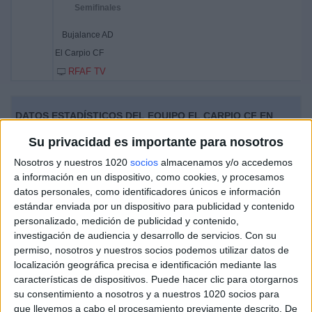
Semifinales
Bujalance AD
El Carpio CF
RFAF TV
DATOS ESTADÍSTICOS DEL EQUIPO EL CARPIO CF EN
TELEVISIÓN EN ESPAÑA
Su privacidad es importante para nosotros
A fecha de hoy
06/08/2026
y desde que esta web recoge los datos
Nosotros y nuestros 1020
socios
almacenamos y/o accedemos
estadísticos de cuándo y dónde se televisan los partidos de
Fútbol
del
a información en un dispositivo, como cookies, y procesamos
equipo
El Carpio CF
en
España
, que fue el
12/10/2021
, podemos dar los
datos personales, como identificadores únicos e información
siguientes datos:
estándar enviada por un dispositivo para publicidad y contenido
personalizado, medición de publicidad y contenido,
2
investigación de audiencia y desarrollo de servicios.
Con su
permiso, nosotros y nuestros socios podemos utilizar datos de
localización geográfica precisa e identificación mediante las
PARTIDOS TELEVISADOS
características de dispositivos. Puede hacer clic para otorgarnos
2 partidos en abierto
su consentimiento a nosotros y a nuestros 1020 socios para
100%
que llevemos a cabo el procesamiento previamente descrito. De