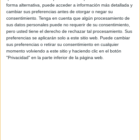
0 partidos de pago
forma alternativa, puede acceder a información más detallada y
0%
cambiar sus preferencias antes de otorgar o negar su
consentimiento.
Tenga en cuenta que algún procesamiento de
ÚLTIMO PARTIDO EN ABIERTO
sus datos personales puede no requerir de su consentimiento,
El Carpio CF - Bujalance AD
pero usted tiene el derecho de rechazar tal procesamiento. Sus
06/01/2022 Copa Andalucía por RFAF TV
preferencias se aplicarán solo a este sitio web. Puede cambiar
sus preferencias o retirar su consentimiento en cualquier
RANKING POR CANALES
momento volviendo a este sitio y haciendo clic en el botón
"Privacidad" en la parte inferior de la página web.
RFAF TV
2 (100%)
Ver ranking completo
PARTIDOS
DÍAS
TOTAL
0
1672
1
CONSECUTIVOS
SIN PARTIDO
CANALES TV
DE PAGO
GRATUÍTO
1 partidos en local
50%
1 partidos de visitante