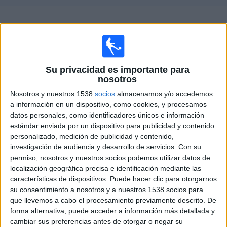
Deportes
Guía de partidos televisados de
Eintracht Frankfurt II
Noticias
Sábado, 15/08/2026
Widget
14:00
Regionalliga
Su privacidad es importante para
nosotros
Eintracht Frankfurt II
Nosotros y nuestros 1538
socios
almacenamos y/o accedemos
Stuttgarter Kickers
a información en un dispositivo, como cookies, y procesamos
datos personales, como identificadores únicos e información
estándar enviada por un dispositivo para publicidad y contenido
OneFootball PPV
personalizado, medición de publicidad y contenido,
investigación de audiencia y desarrollo de servicios.
Con su
permiso, nosotros y nuestros socios podemos utilizar datos de
DATOS ESTADÍSTICOS DEL EQUIPO EINTRACHT
localización geográfica precisa e identificación mediante las
FRANKFURT II EN TELEVISIÓN EN ESPAÑA
características de dispositivos. Puede hacer clic para otorgarnos
su consentimiento a nosotros y a nuestros 1538 socios para
A fecha de hoy
08/08/2026
y desde que esta web recoge los datos
que llevemos a cabo el procesamiento previamente descrito. De
estadísticos de cuándo y dónde se televisan los partidos de
Fútbol
del
forma alternativa, puede acceder a información más detallada y
equipo
Eintracht Frankfurt II
en
España
, que fue el
05/08/2023
, podemos
cambiar sus preferencias antes de otorgar o negar su
dar los siguientes datos: