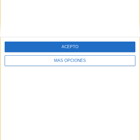
SG Barockstadt
4 (5,97%)
Ver ranking completo
RANKING POR COMPETICIONES
Regionalliga
67 (100%)
ACEPTO
Ver ranking completo
MÁS OPCIONES
Nº DE PARTIDOS POR DÍA DE LA SEMANA
LUNES
MARTES
MIÉRCOLES
JUEVES
VIERNES
-
2
4
-
10
- %
2,99%
5,97%
- %
14,93%
SÁBADO
DOMINGO
44
7
65,67%
10,45%