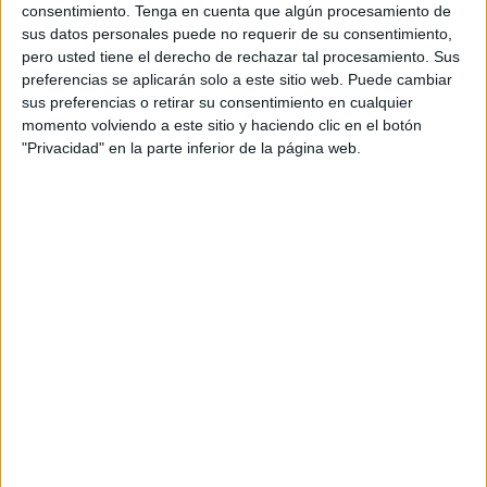
consentimiento.
Tenga en cuenta que algún procesamiento de
67
sus datos personales puede no requerir de su consentimiento,
pero usted tiene el derecho de rechazar tal procesamiento. Sus
preferencias se aplicarán solo a este sitio web. Puede cambiar
PARTIDOS TELEVISADOS
sus preferencias o retirar su consentimiento en cualquier
momento volviendo a este sitio y haciendo clic en el botón
1 partidos en abierto
"Privacidad" en la parte inferior de la página web.
1,49%
66 partidos de pago
98,51%
ÚLTIMO PARTIDO EN ABIERTO
Eintracht Frankfurt II - TSV Steinbach
16/03/2024 Regionalliga por OneFootball PPV, OneFootball
RANKING POR CANALES
OneFootball PPV
67 (100%)
OneFootball
1 (1,49%)
Ver ranking completo