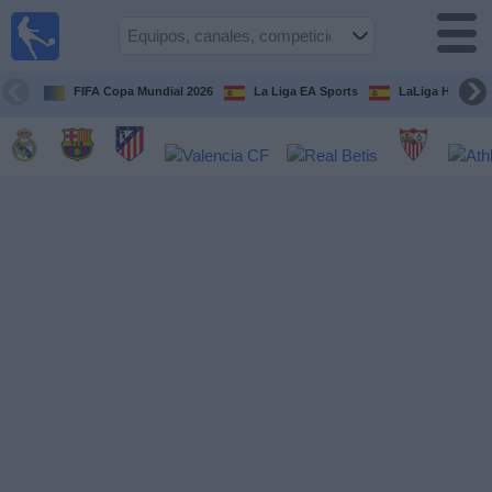
Fútbol
en la
TV
FIFA Copa Mundial 2026
La Liga EA Sports
LaLiga Hypermo
Guía de
Partidos
Televisados
Fútbol
hoy
Equipos
Competiciones
Canales
TV
Otros