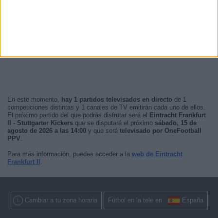
Noche
16 (23,88%)
Mañana
0 (0%)
Madrugada
0 (0%)
En este momento,
hay 1 partidos televisados en directo
de 1
competiciones distintas y 1 canales de TV emitirán cada uno de ellos.
El próximo partido del que podrás disfrutar será el
Eintracht Frankfurt
II - Stuttgarter Kickers
que se disputará el próximo
sábado, 15 de
agosto de 2026 a las 14:00
y que será
televisado por OneFootball
PPV
.
Para más información, puedes acceder a la
web de Eintracht
Frankfurt II
.
Cambiar a tu zona horaria
Fútbol en la tele en
España