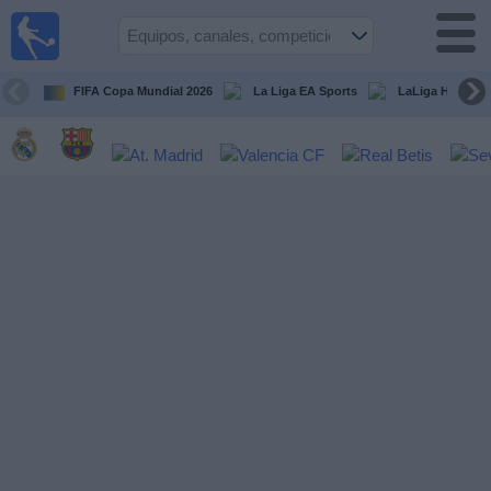
Fútbol
en la
TV
FIFA Copa Mundial 2026
La Liga EA Sports
LaLiga Hypermo
Guía de
Partidos
Televisados
Fútbol
hoy
Equipos
Competiciones
Canales
TV
Otros