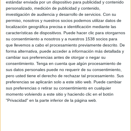
estándar enviada por un dispositivo para publicidad y contenido
11:30
División Honor Infantil
personalizado, medición de publicidad y contenido,
Grupo 1 (Madrid)
investigación de audiencia y desarrollo de servicios.
Con su
permiso, nosotros y nuestros socios podemos utilizar datos de
localización geográfica precisa e identificación mediante las
Coslada Academy
características de dispositivos. Puede hacer clic para otorgarnos
su consentimiento a nosotros y a nuestros 1538 socios para
Real Madrid Academy
que llevemos a cabo el procesamiento previamente descrito. De
Real Madrid TV
forma alternativa, puede acceder a información más detallada y
cambiar sus preferencias antes de otorgar o negar su
Sábado, 17/12/2022
consentimiento.
Tenga en cuenta que algún procesamiento de
sus datos personales puede no requerir de su consentimiento,
18:00
División Honor Cadete
pero usted tiene el derecho de rechazar tal procesamiento. Sus
Grupo 1 (Madrid)
preferencias se aplicarán solo a este sitio web. Puede cambiar
sus preferencias o retirar su consentimiento en cualquier
momento volviendo a este sitio y haciendo clic en el botón
Coslada Academy
"Privacidad" en la parte inferior de la página web.
Real Madrid Academy
Real Madrid TV