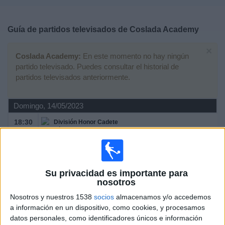
Deportes
Guía de partidos televisados de
Coslada Academy
Noticias
×
Coslada Academy:
En este momento no hay ningún
Widget
partido televisado. Puedes consultar el historial de
partidos televisados anteriormente.
Domingo, 14/05/2023
18:30
División Honor Cadete
Grupo 1 (Madrid)
Real Madrid Academy
Su privacidad es importante para
Coslada Academy
nosotros
Real Madrid TV
Nosotros y nuestros 1538
socios
almacenamos y/o accedemos
a información en un dispositivo, como cookies, y procesamos
datos personales, como identificadores únicos e información
Sábado, 15/04/2023