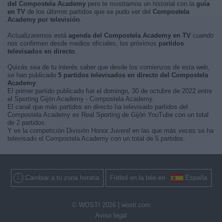
del Compostela Academy
pero te mostramos un historial con la
guía
en TV
de los últimos partidos que se pudo ver del
Compostela
Academy por televisión
.
Actualizaremos está
agenda del Compostela Academy en TV
cuando
nos confirmen desde medios oficiales, los próximos
partidos
televisados en directo
.
Quizás sea de tu interés saber que desde los comienzos de esta web,
se han publicado
5 partidos televisados en directo del Compostela
Academy
.
El primer partido publicado fue el domingo, 30 de octubre de 2022 entre
el Sporting Gijón Academy - Compostela Academy.
El canal que más partidos en directo ha televisado partidos del
Compostela Academy es Real Sporting de Gijón YouTube con un total
de 2 partidos.
Y es la competición División Honor Juvenil en las que más veces se ha
televisado el Compostela Academy con un total de 5 partidos.
Cambiar a tu zona horaria
Fútbol en la tele en
España
© WOSTI 2026 |
wosti.com
Aviso legal