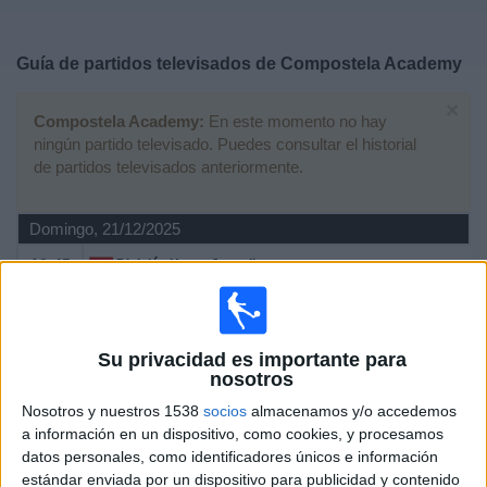
Deportes
Guía de partidos televisados de
Compostela Academy
Noticias
×
Compostela Academy:
En este momento no hay
Widget
ningún partido televisado. Puedes consultar el historial
de partidos televisados anteriormente.
Domingo, 21/12/2025
12:45
División Honor Juvenil
Grupo 1
Racing Santander Academy
Su privacidad es importante para
Compostela Academy
nosotros
Real Racing Club YouTube
Nosotros y nuestros 1538
socios
almacenamos y/o accedemos
SPORTPUBLIC TV YouTube
a información en un dispositivo, como cookies, y procesamos
datos personales, como identificadores únicos e información
Domingo, 09/03/2025
estándar enviada por un dispositivo para publicidad y contenido