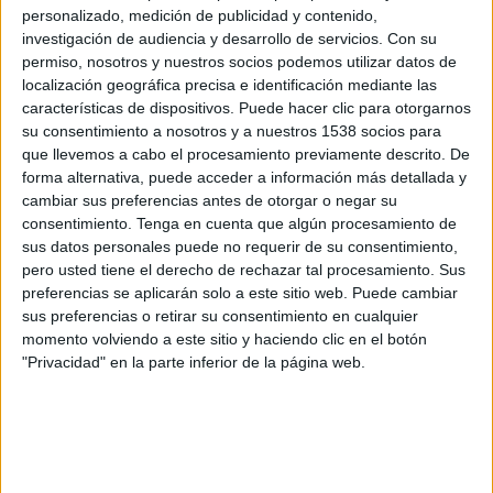
12:45
División Honor Juvenil
personalizado, medición de publicidad y contenido,
Grupo 1
investigación de audiencia y desarrollo de servicios.
Con su
permiso, nosotros y nuestros socios podemos utilizar datos de
Racing Santander Academy
localización geográfica precisa e identificación mediante las
características de dispositivos. Puede hacer clic para otorgarnos
Compostela Academy
su consentimiento a nosotros y a nuestros 1538 socios para
Real Racing Club YouTube
que llevemos a cabo el procesamiento previamente descrito. De
forma alternativa, puede acceder a información más detallada y
Sábado, 04/05/2024
cambiar sus preferencias antes de otorgar o negar su
consentimiento.
Tenga en cuenta que algún procesamiento de
17:30
División Honor Juvenil
sus datos personales puede no requerir de su consentimiento,
Grupo 1
pero usted tiene el derecho de rechazar tal procesamiento. Sus
preferencias se aplicarán solo a este sitio web. Puede cambiar
Compostela Academy
sus preferencias o retirar su consentimiento en cualquier
Racing Santander Academy
momento volviendo a este sitio y haciendo clic en el botón
SPORTPUBLIC TV YouTube
"Privacidad" en la parte inferior de la página web.