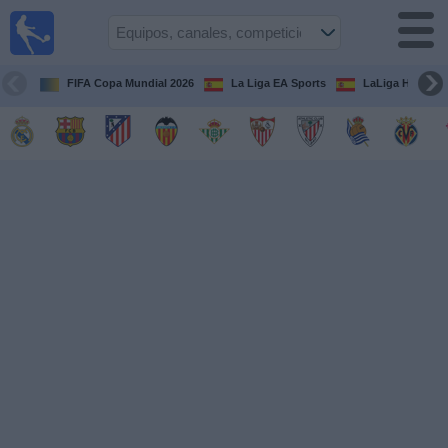
Fútbol
en la
TV
FIFA Copa Mundial 2026
La Liga EA Sports
LaLiga Hypermo
Guía de
Partidos
Televisados
Fútbol
hoy
Equipos
Competiciones
Canales
TV
Otros