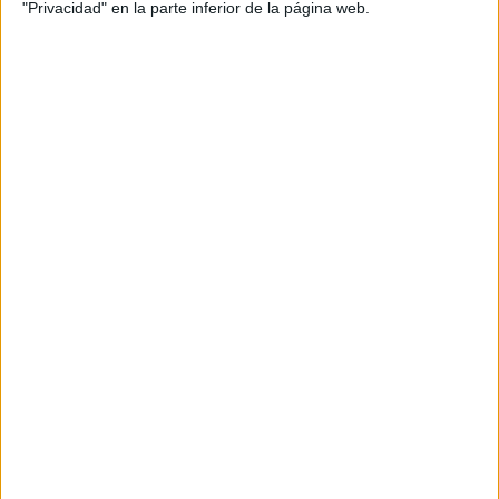
"Privacidad" en la parte inferior de la página web.
DATOS ESTADÍSTICOS DEL EQUIPO CA JOSEENSE EN
TELEVISIÓN EN ESPAÑA
A fecha de hoy
08/08/2026
y desde que esta web recoge los datos
estadísticos de cuándo y dónde se televisan los partidos de
Fútbol
del
equipo
CA Joseense
en
España
, que fue el
23/04/2022
, podemos dar los
siguientes datos:
15
PARTIDOS TELEVISADOS
15 partidos en abierto
100%
0 partidos de pago
0%
ÚLTIMO PARTIDO EN ABIERTO
Inter Bebedouro - CA Joseense