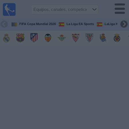
Fútbol
en la
TV
FIFA Copa Mundial 2026
La Liga EA Sports
LaLiga Hypermo
Guía de
Partidos
Televisados
Fútbol
hoy
Equipos
Competiciones
Canales
TV
Otros