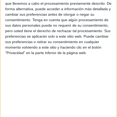
0 partidos de pago
que llevemos a cabo el procesamiento previamente descrito. De
0%
forma alternativa, puede acceder a información más detallada y
cambiar sus preferencias antes de otorgar o negar su
ÚLTIMO PARTIDO EN ABIERTO
consentimiento.
Tenga en cuenta que algún procesamiento de
Real Betis Academy - Club Deportivo 1889
sus datos personales puede no requerir de su consentimiento,
05/10/2019 1ª Andaluza Infantil por Real Betis TV
pero usted tiene el derecho de rechazar tal procesamiento. Sus
preferencias se aplicarán solo a este sitio web. Puede cambiar
RANKING POR CANALES
sus preferencias o retirar su consentimiento en cualquier
momento volviendo a este sitio y haciendo clic en el botón
Andalucía TV
1 (50%)
"Privacidad" en la parte inferior de la página web.
Real Betis TV
1 (50%)
Ver ranking completo
PARTIDOS
DÍAS
TOTAL
0
2497
2
CONSECUTIVOS
SIN PARTIDO
CANALES TV
DE PAGO
GRATUÍTO
0 partidos en local
0%