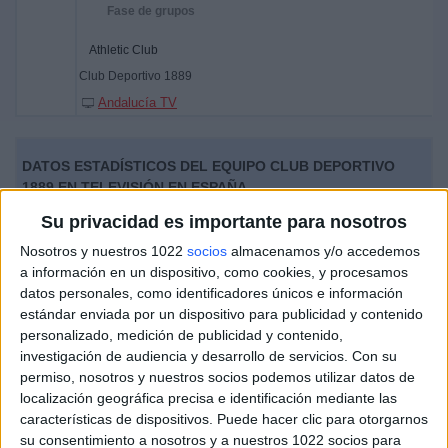
Fase de grupos
Athletic Club
Club Deportivo 1889
Andalucía TV
DATOS ESTADÍSTICOS DEL EQUIPO CLUB DEPORTIVO
1889 EN TELEVISIÓN EN ESPAÑA
Su privacidad es importante para nosotros
A fecha de hoy
07/08/2026
y desde que esta web recoge los datos
estadísticos de cuándo y dónde se televisan los partidos de
Fútbol
del
Nosotros y nuestros 1022
socios
almacenamos y/o accedemos
equipo
Club Deportivo 1889
en
España
, que fue el
02/06/2018
, podemos
a información en un dispositivo, como cookies, y procesamos
dar los siguientes datos:
datos personales, como identificadores únicos e información
estándar enviada por un dispositivo para publicidad y contenido
2
personalizado, medición de publicidad y contenido,
investigación de audiencia y desarrollo de servicios.
Con su
permiso, nosotros y nuestros socios podemos utilizar datos de
PARTIDOS TELEVISADOS
localización geográfica precisa e identificación mediante las
2 partidos en abierto
características de dispositivos. Puede hacer clic para otorgarnos
100%
su consentimiento a nosotros y a nuestros 1022 socios para