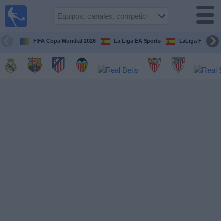
Fútbol
en la
TV
FIFA Copa Mundial 2026
La Liga EA Sports
LaLiga Hypermo
Guía de
Partidos
Televisados
Fútbol
hoy
Equipos
Competiciones
Canales
TV
Otros