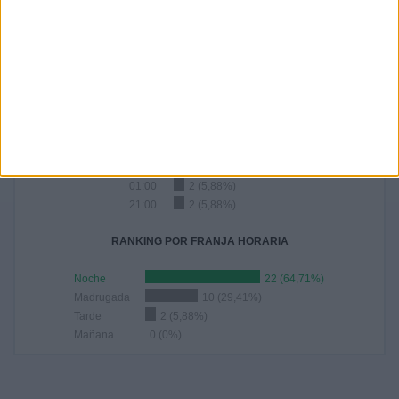
AGOSTO
SEPTIEMBRE
OCTUBRE
NOVIEMBRE
DICIEMBRE
4
1
4
-
-
11,76%
2,94%
11,76%
- %
- %
RANKING POR HORAS
20:30
7 (20,59%)
20:00
5 (14,71%)
23:00
4 (11,76%)
01:00
2 (5,88%)
21:00
2 (5,88%)
RANKING POR FRANJA HORARIA
Noche
22 (64,71%)
Madrugada
10 (29,41%)
Tarde
2 (5,88%)
Mañana
0 (0%)