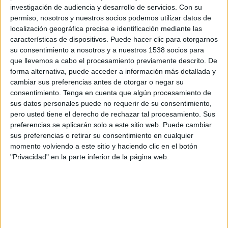
Deportivo Morón
investigación de audiencia y desarrollo de servicios.
Con su
permiso, nosotros y nuestros socios podemos utilizar datos de
Almagro
localización geográfica precisa e identificación mediante las
LPF Play
características de dispositivos. Puede hacer clic para otorgarnos
su consentimiento a nosotros y a nuestros 1538 socios para
que llevemos a cabo el procesamiento previamente descrito. De
Sábado, 22/08/2026
forma alternativa, puede acceder a información más detallada y
20:30
Primera Nacional Argentina
cambiar sus preferencias antes de otorgar o negar su
consentimiento.
Tenga en cuenta que algún procesamiento de
sus datos personales puede no requerir de su consentimiento,
pero usted tiene el derecho de rechazar tal procesamiento. Sus
Almagro
preferencias se aplicarán solo a este sitio web. Puede cambiar
sus preferencias o retirar su consentimiento en cualquier
Colegiales
momento volviendo a este sitio y haciendo clic en el botón
LPF Play
"Privacidad" en la parte inferior de la página web.