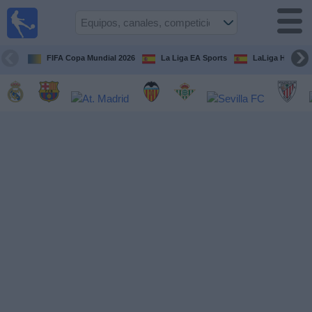
Fútbol
en la
TV
FIFA Copa Mundial 2026
La Liga EA Sports
LaLiga Hypermo
Guía de
Partidos
Televisados
Fútbol
hoy
Equipos
Competiciones
Canales
TV
Otros