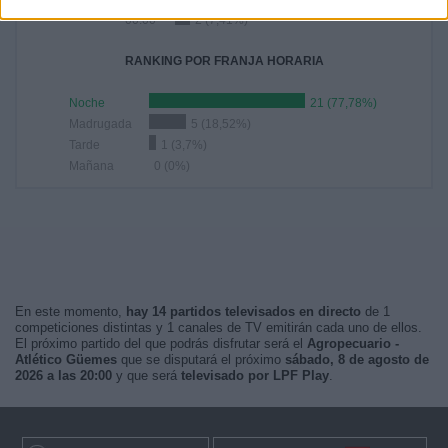
00:00
2 (7,41%)
RANKING POR FRANJA HORARIA
Noche
21 (77,78%)
Madrugada
5 (18,52%)
Tarde
1 (3,7%)
Mañana
0 (0%)
En este momento,
hay 14 partidos televisados en directo
de 1
competiciones distintas y 1 canales de TV emitirán cada uno de ellos.
El próximo partido del que podrás disfrutar será el
Agropecuario -
Atlético Güemes
que se disputará el próximo
sábado, 8 de agosto de
2026 a las 20:00
y que será
televisado por LPF Play
.