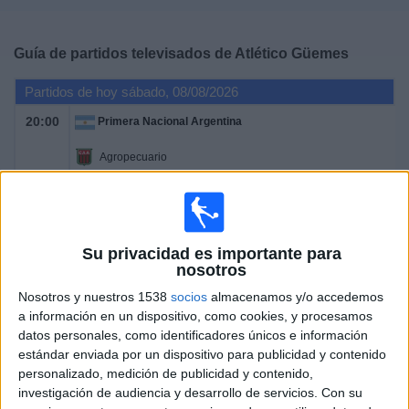
Deportes
Guía de partidos televisados de
Atlético Güemes
Noticias
Partidos de hoy sábado, 08/08/2026
Widget
20:00
Primera Nacional Argentina
Agropecuario
Atlético Güemes
LPF Play
Su privacidad es importante para
Sábado, 15/08/2026
nosotros
21:00
Primera Nacional Argentina
Nosotros y nuestros 1538
socios
almacenamos y/o accedemos
a información en un dispositivo, como cookies, y procesamos
CA Mitre
datos personales, como identificadores únicos e información
Atlético Güemes
estándar enviada por un dispositivo para publicidad y contenido
LPF Play
personalizado, medición de publicidad y contenido,
investigación de audiencia y desarrollo de servicios.
Con su