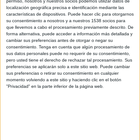
permiso, nosotros y nuestros socios podemos utilizar datos de
Miércoles, 19/08/2026
localización geográfica precisa e identificación mediante las
20:00
Primera Nacional Argentina
características de dispositivos. Puede hacer clic para otorgarnos
su consentimiento a nosotros y a nuestros 1538 socios para
Chacarita Juniors
que llevemos a cabo el procesamiento previamente descrito. De
Atlético Güemes
forma alternativa, puede acceder a información más detallada y
cambiar sus preferencias antes de otorgar o negar su
LPF Play
consentimiento.
Tenga en cuenta que algún procesamiento de
sus datos personales puede no requerir de su consentimiento,
pero usted tiene el derecho de rechazar tal procesamiento. Sus
preferencias se aplicarán solo a este sitio web. Puede cambiar
sus preferencias o retirar su consentimiento en cualquier
momento volviendo a este sitio y haciendo clic en el botón
"Privacidad" en la parte inferior de la página web.