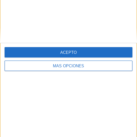
Fanatiz
5 (18,52%)
Ver ranking completo
PARTIDOS
DÍAS
TOTAL
0
4
2
CONSECUTIVOS
SIN PARTIDO
CANALES TV
DE PAGO
GRATUÍTO
ACEPTO
13 partidos en local
MÁS OPCIONES
48,15%
14 partidos de visitante
51,85%
TOTAL
MÁXIMO
TOTAL
2
3
20
COMPETICIONES
VS San Martín
RIVALES
Tucumán
RANKING POR EQUIPOS