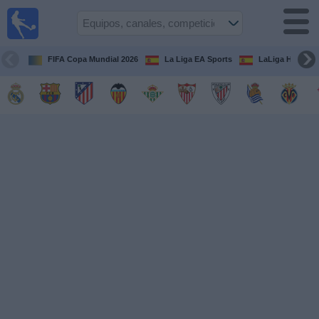
Fútbol
en la
TV
FIFA Copa Mundial 2026
La Liga EA Sports
LaLiga Hypermo
Guía de
Partidos
Televisados
Fútbol
hoy
Equipos
Competiciones
Canales
TV
Otros