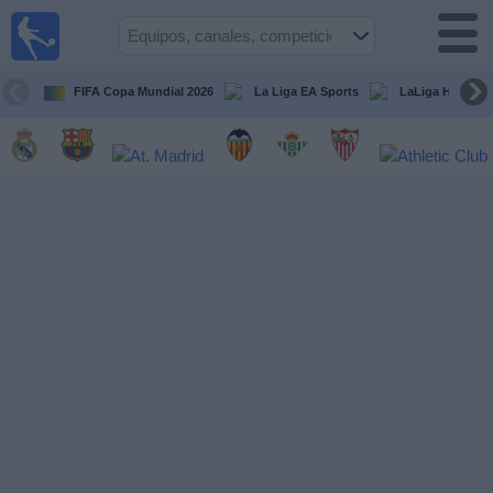
Fútbol
en la
TV
FIFA Copa Mundial 2026
La Liga EA Sports
LaLiga Hypermo
Guía de
Partidos
Televisados
Fútbol
hoy
Equipos
Competiciones
Canales
TV
Otros