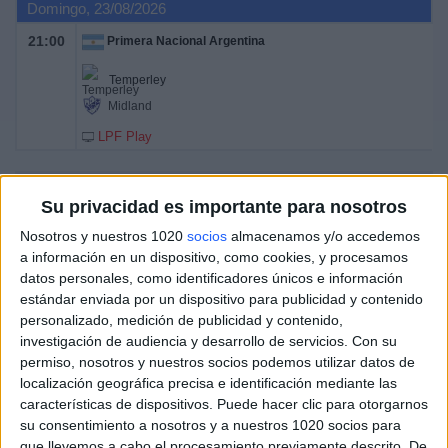
Domingo, 23/08/2026
21:00
Primera Nacional Argentina
Temperley
Midland
LPF Play
DATOS ESTADÍSTICOS DEL EQUIPO MIDLAND EN
Su privacidad es importante para nosotros
TELEVISIÓN EN ESPAÑA
Nosotros y nuestros 1020
socios
almacenamos y/o accedemos
a información en un dispositivo, como cookies, y procesamos
A fecha de hoy
06/08/2026
y desde que esta web recoge los datos
datos personales, como identificadores únicos e información
estadísticos de cuándo y dónde se televisan los partidos de
Fútbol
del
estándar enviada por un dispositivo para publicidad y contenido
equipo
Midland
en
España
, que fue el
01/08/2018
, podemos dar los
personalizado, medición de publicidad y contenido,
siguientes datos:
investigación de audiencia y desarrollo de servicios.
Con su
26
permiso, nosotros y nuestros socios podemos utilizar datos de
localización geográfica precisa e identificación mediante las
características de dispositivos. Puede hacer clic para otorgarnos
PARTIDOS TELEVISADOS
su consentimiento a nosotros y a nuestros 1020 socios para
22 partidos en abierto
que llevemos a cabo el procesamiento previamente descrito. De