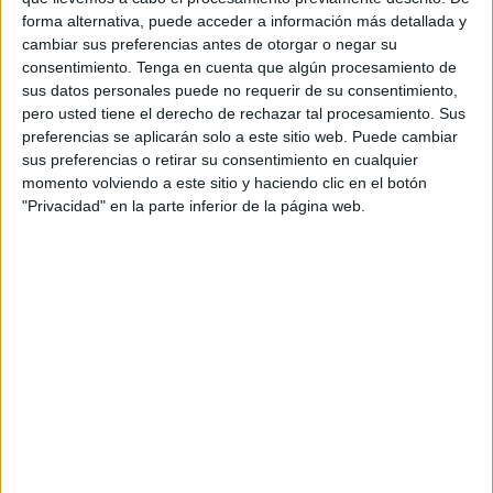
84,62%
forma alternativa, puede acceder a información más detallada y
4 partidos de pago
cambiar sus preferencias antes de otorgar o negar su
15,38%
consentimiento.
Tenga en cuenta que algún procesamiento de
sus datos personales puede no requerir de su consentimiento,
ÚLTIMO PARTIDO EN ABIERTO
pero usted tiene el derecho de rechazar tal procesamiento. Sus
preferencias se aplicarán solo a este sitio web. Puede cambiar
Almagro - Midland
sus preferencias o retirar su consentimiento en cualquier
01/08/2026 Primera Nacional Argentina por LPF Play
momento volviendo a este sitio y haciendo clic en el botón
RANKING POR CANALES
"Privacidad" en la parte inferior de la página web.
LPF Play
22 (84,62%)
Fanatiz
4 (15,38%)
Ver ranking completo
PARTIDOS
DÍAS
TOTAL
0
4
2
CONSECUTIVOS
SIN PARTIDO
CANALES TV
DE PAGO
GRATUÍTO
12 partidos en local