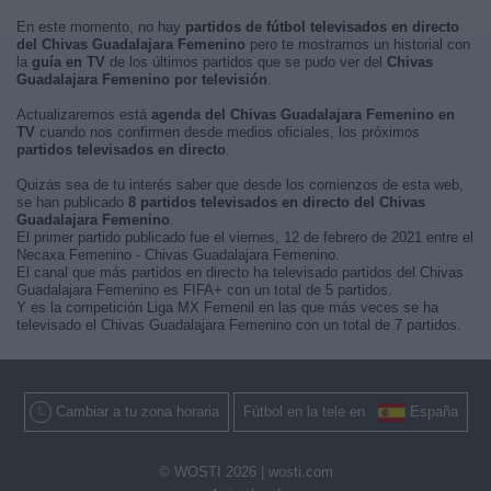
En este momento, no hay
partidos de fútbol televisados en directo
del Chivas Guadalajara Femenino
pero te mostramos un historial con
la
guía en TV
de los últimos partidos que se pudo ver del
Chivas
Guadalajara Femenino por televisión
.
Actualizaremos está
agenda del Chivas Guadalajara Femenino en
TV
cuando nos confirmen desde medios oficiales, los próximos
partidos televisados en directo
.
Quizás sea de tu interés saber que desde los comienzos de esta web,
se han publicado
8 partidos televisados en directo del Chivas
Guadalajara Femenino
.
El primer partido publicado fue el viernes, 12 de febrero de 2021 entre el
Necaxa Femenino - Chivas Guadalajara Femenino.
El canal que más partidos en directo ha televisado partidos del Chivas
Guadalajara Femenino es FIFA+ con un total de 5 partidos.
Y es la competición Liga MX Femenil en las que más veces se ha
televisado el Chivas Guadalajara Femenino con un total de 7 partidos.
Cambiar a tu zona horaria
Fútbol en la tele en
España
© WOSTI 2026 |
wosti.com