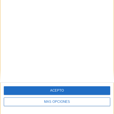
Atlas Femenino - Chivas Guadalajara Femenino
12/10/2024 Liga MX Femenil por Somos FOX YouTube
RANKING POR CANALES
FIFA+
5 (62,5%)
Marca Claro
1 (12,5%)
Barça One
1 (12,5%)
Somos FOX YouTube
1 (12,5%)
Ver ranking completo
PARTIDOS
DÍAS
TOTAL
0
664
4
CONSECUTIVOS
SIN PARTIDO
CANALES TV
DE PAGO
GRATUÍTO
ACEPTO
6 partidos en local
75%
MÁS OPCIONES
2 partidos de visitante
25%