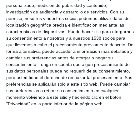
personalizado, medición de publicidad y contenido,
Chivas Guadalajara Femenino
investigación de audiencia y desarrollo de servicios.
Con su
FC Barcelona Femenino
permiso, nosotros y nuestros socios podemos utilizar datos de
localización geográfica precisa e identificación mediante las
Barça One
características de dispositivos. Puede hacer clic para otorgarnos
su consentimiento a nosotros y a nuestros 1538 socios para
Viernes, 10/02/2023
que llevemos a cabo el procesamiento previamente descrito. De
forma alternativa, puede acceder a información más detallada y
22:45
Liga MX Femenil
cambiar sus preferencias antes de otorgar o negar su
Chivas Guadalajara Femenino
consentimiento.
Tenga en cuenta que algún procesamiento de
sus datos personales puede no requerir de su consentimiento,
Puebla Femenino
pero usted tiene el derecho de rechazar tal procesamiento. Sus
FIFA+
preferencias se aplicarán solo a este sitio web. Puede cambiar
sus preferencias o retirar su consentimiento en cualquier
momento volviendo a este sitio y haciendo clic en el botón
"Privacidad" en la parte inferior de la página web.