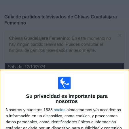
Deportes
Guía de partidos televisados de
Chivas Guadalajara
Noticias
Femenino
×
Widget
Chivas Guadalajara Femenino:
En este momento no
hay ningún partido televisado. Puedes consultar el
historial de partidos televisados anteriormente.
Sábado, 12/10/2024
05:00
Liga MX Femenil
Atlas Femenino
Chivas Guadalajara Femenino
Su privacidad es importante para
nosotros
Somos FOX YouTube
Nosotros y nuestros 1538
socios
almacenamos y/o accedemos
a información en un dispositivo, como cookies, y procesamos
Jueves, 13/06/2024
datos personales, como identificadores únicos e información
04:00
Amistoso Femenino
estándar enviada por un dispositivo para publicidad y contenido