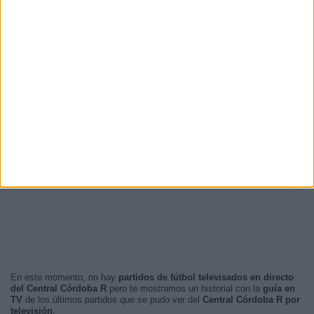
20:00
5 (38,46%)
20:30
5 (38,46%)
19:00
1 (7,69%)
19:30
1 (7,69%)
02:10
1 (7,69%)
RANKING POR FRANJA HORARIA
Noche
12 (92,31%)
Madrugada
1 (7,69%)
Mañana
0 (0%)
Tarde
0 (0%)
En este momento, no hay
partidos de fútbol televisados en directo
del Central Córdoba R
pero te mostramos un historial con la
guía en
TV
de los últimos partidos que se pudo ver del
Central Córdoba R por
televisión
.