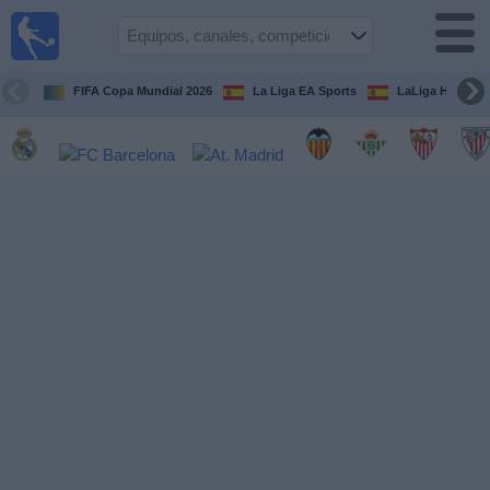
Fútbol
en la
TV
FIFA Copa Mundial 2026
La Liga EA Sports
LaLiga Hypermo
Guía de
Partidos
Televisados
Fútbol
hoy
Equipos
Competiciones
Canales
TV
Otros