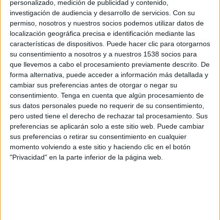
personalizado, medición de publicidad y contenido,
Central Córdoba R
investigación de audiencia y desarrollo de servicios.
Con su
General Lamadrid
permiso, nosotros y nuestros socios podemos utilizar datos de
LPF Play
localización geográfica precisa e identificación mediante las
características de dispositivos. Puede hacer clic para otorgarnos
Sábado, 25/07/2026
su consentimiento a nosotros y a nuestros 1538 socios para
que llevemos a cabo el procesamiento previamente descrito. De
20:00
Primera C
forma alternativa, puede acceder a información más detallada y
cambiar sus preferencias antes de otorgar o negar su
Leones de Rosario
consentimiento.
Tenga en cuenta que algún procesamiento de
Central Córdoba R
sus datos personales puede no requerir de su consentimiento,
LPF Play
pero usted tiene el derecho de rechazar tal procesamiento. Sus
preferencias se aplicarán solo a este sitio web. Puede cambiar
sus preferencias o retirar su consentimiento en cualquier
momento volviendo a este sitio y haciendo clic en el botón
"Privacidad" en la parte inferior de la página web.