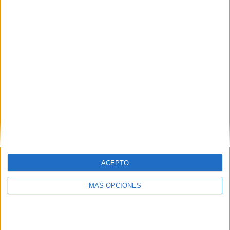
04/08/2026 Primera C por LPF Play
RANKING POR CANALES
LPF Play
11 (84,62%)
Fanatiz
2 (15,38%)
Ver ranking completo
PARTIDOS
DÍAS
TOTAL
0
5
2
CONSECUTIVOS
SIN PARTIDO
CANALES TV
DE PAGO
GRATUÍTO
6 partidos en local
ACEPTO
46,15%
7 partidos de visitante
MÁS OPCIONES
53,85%
TOTAL
MÁXIMO
TOTAL
2
2
12