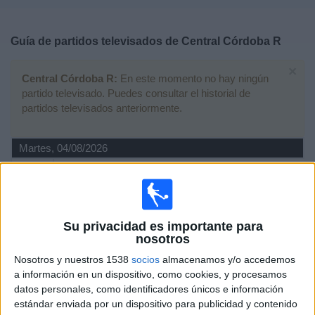
Deportes
Guía de partidos televisados de
Central Córdoba R
Noticias
×
Central Córdoba R:
En este momento no hay ningún
Widget
partido televisado. Puedes consultar el historial de
partidos televisados anteriormente.
Martes, 04/08/2026
20:00
Primera C
Berazategui
Central Córdoba R
Su privacidad es importante para
LPF Play
nosotros
Nosotros y nuestros 1538
socios
almacenamos y/o accedemos
Viernes, 31/07/2026
a información en un dispositivo, como cookies, y procesamos
datos personales, como identificadores únicos e información
20:00
Primera C
estándar enviada por un dispositivo para publicidad y contenido