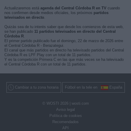
Actualizaremos está
agenda del Central Córdoba R en TV
cuando
nos confirmen desde medios oficiales, los próximos
partidos
televisados en directo
.
Quizás sea de tu interés saber que desde los comienzos de esta web,
se han publicado
11 partidos televisados en directo del Central
Córdoba R
.
El primer partido publicado fue el domingo, 22 de marzo de 2026 entre
el Central Córdoba R - Berazategui.
El canal que más partidos en directo ha televisado partidos del Central
Córdoba R es LPF Play con un total de 11 partidos.
Y es la competición Primera C en las que más veces se ha televisado
el Central Córdoba R con un total de 11 partidos.
Cambiar a tu zona horaria
Fútbol en la tele en
España
© WOSTI 2026 |
wosti.com
Aviso legal
Política de cookies
Recomendados
API