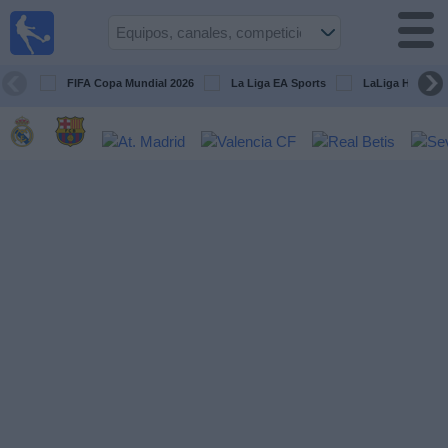
Fútbol
en la
TV
FIFA Copa Mundial 2026
La Liga EA Sports
LaLiga Hypermo
Guía de
Partidos
Televisados
Fútbol
hoy
Equipos
Competiciones
Canales
TV
Otros