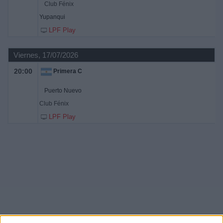
Club Fénix
Yupanqui
LPF Play
Viernes, 17/07/2026
20:00
Primera C
Puerto Nuevo
Club Fénix
LPF Play