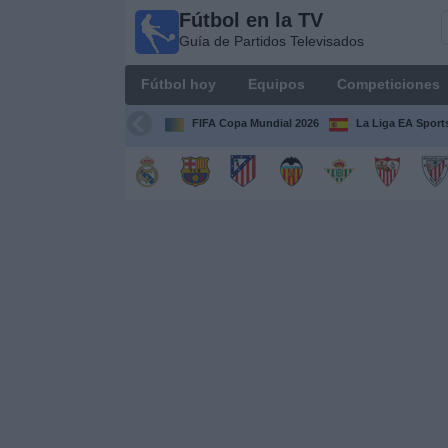
Fútbol en la TV
Fútbol
Guía de Partidos Televisados
en la
TV
Fútbol hoy
Equipos
Competiciones
Guía de
Partidos
FIFA Copa Mundial 2026
La Liga EA Sport
Televisados
Fútbol
hoy
Equipos
Competiciones
Canales
TV
Otros