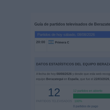
Deportes
Noticias
Guía de partidos televisados de
Berazat
Widget
Partidos de hoy sábado, 08/08/2026
20:00
Primera C
DATOS ESTADÍSTICOS DEL EQUIPO BERAZA
A fecha de hoy
08/08/2026
y desde que esta web recoge
equipo
Berazategui
en
España
, que fue el
22/03/2026
12
12 partidos en abierto
PARTIDOS TELEVISADOS
100%
0 partidos de pago