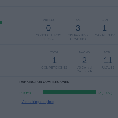
PARTIDOS
DÍAS
TOTAL
0
3
1
CONSECUTIVOS
SIN PARTIDO
CANALES TV
DE PAGO
GRATUÍTO
TOTAL
MÁXIMO
TOTAL
1
2
11
COMPETICIONES
VS Central
RIVALES
Córdoba R
RANKING POR COMPETICIONES
Primera C
12 (100%)
Ver ranking completo