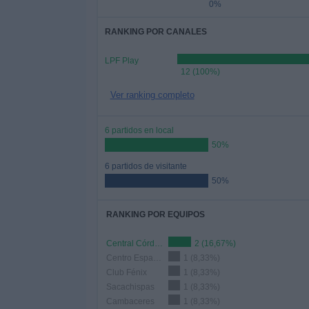
0%
RANKING POR CANALES
LPF Play
12 (100%)
Ver ranking completo
6 partidos en local
50%
6 partidos de visitante
50%
RANKING POR EQUIPOS
Central Córdoba R
2 (16,67%)
Centro Español
1 (8,33%)
Club Fénix
1 (8,33%)
Sacachispas
1 (8,33%)
Cambaceres
1 (8,33%)