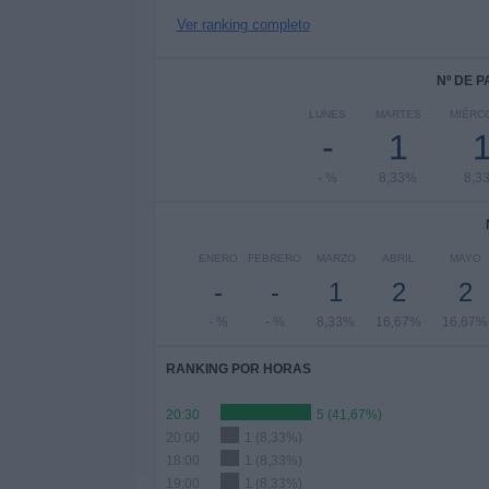
Ver ranking completo
Nº DE 
LUNES
MARTES
MIÉRC
-
1
- %
8,33%
8,3
ENERO
FEBRERO
MARZO
ABRIL
MAYO
-
-
1
2
2
- %
- %
8,33%
16,67%
16,67%
RANKING POR HORAS
20:30
5 (41,67%)
20:00
1 (8,33%)
18:00
1 (8,33%)
19:00
1 (8,33%)