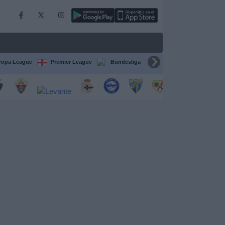
ropa League
Premier League
Bundesliga
Supercopa de España