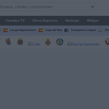
Canales TV
Otros Deportes
Noticias
Widget
s
LaLiga Hypermotion
Copa del Rey
Champions League
Eu