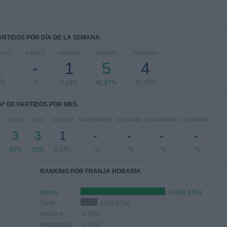
PARTIDOS POR DÍA DE LA SEMANA
OLES
JUEVES
VIERNES
SÁBADO
DOMINGO
1
-
1
5
4
3%
- %
8,33%
41,67%
33,33%
Nº DE PARTIDOS POR MES
JUNIO
JULIO
AGOSTO
SEPTIEMBRE
OCTUBRE
NOVIEMBRE
DICIEMBRE
3
3
1
-
-
-
-
25%
25%
8,33%
- %
- %
- %
- %
RANKING POR FRANJA HORARIA
Noche
10 (83,33%)
Tarde
2 (16,67%)
Mañana
0 (0%)
Madrugada
0 (0%)