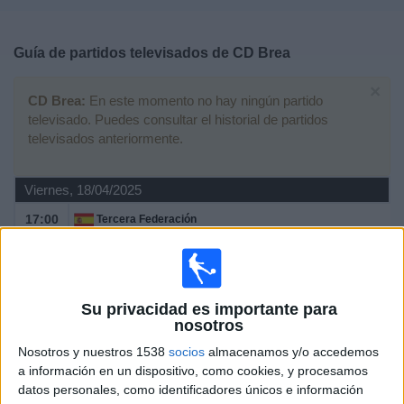
Deportes
Guía de partidos televisados de
CD Brea
Noticias
×
CD Brea:
En este momento no hay ningún partido
Widget
televisado. Puedes consultar el historial de partidos
televisados anteriormente.
Viernes, 18/04/2025
17:00
Tercera Federación
Grupo 17
CD Belchite 97
CD Brea
Su privacidad es importante para
Twitch ElFutbolModesto
nosotros
Nosotros y nuestros 1538
socios
almacenamos y/o accedemos
Domingo, 09/03/2025
a información en un dispositivo, como cookies, y procesamos
datos personales, como identificadores únicos e información
17:00
Tercera Federación