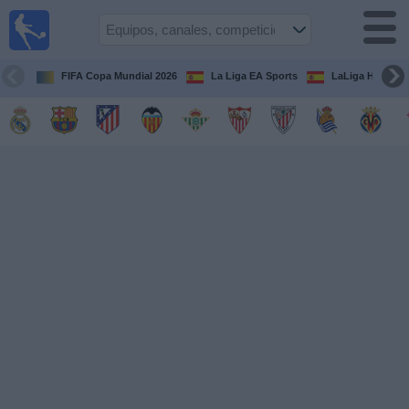
Fútbol
en la
TV
FIFA Copa Mundial 2026
La Liga EA Sports
LaLiga Hypermo
Guía de
Partidos
Televisados
Fútbol
hoy
Equipos
Competiciones
Canales
TV
Otros