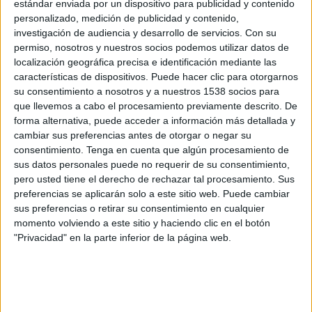
estándar enviada por un dispositivo para publicidad y contenido
Grupo 17
personalizado, medición de publicidad y contenido,
investigación de audiencia y desarrollo de servicios.
Con su
At. Monzón
permiso, nosotros y nuestros socios podemos utilizar datos de
CD Brea
localización geográfica precisa e identificación mediante las
Lacronicadeportes.es
características de dispositivos. Puede hacer clic para otorgarnos
su consentimiento a nosotros y a nuestros 1538 socios para
Sábado, 26/10/2024
que llevemos a cabo el procesamiento previamente descrito. De
forma alternativa, puede acceder a información más detallada y
16:30
Tercera Federación
cambiar sus preferencias antes de otorgar o negar su
Grupo 17
consentimiento.
Tenga en cuenta que algún procesamiento de
sus datos personales puede no requerir de su consentimiento,
CD Brea
pero usted tiene el derecho de rechazar tal procesamiento. Sus
At. Monzón
preferencias se aplicarán solo a este sitio web. Puede cambiar
Lacronicadeportes.es
sus preferencias o retirar su consentimiento en cualquier
momento volviendo a este sitio y haciendo clic en el botón
"Privacidad" en la parte inferior de la página web.