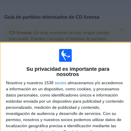
Deportes
Guía de partidos televisados de
CD Areosa
Noticias
×
CD Areosa:
En este momento no hay ningún partido
Widget
televisado. Puedes consultar el historial de partidos
televisados anteriormente.
Sábado, 28/05/2022
Su privacidad es importante para
12:10
Arousa Fútbol 7
nosotros
Fase de grupos
Nosotros y nuestros 1538
socios
almacenamos y/o accedemos
a información en un dispositivo, como cookies, y procesamos
Real Madrid Academy
datos personales, como identificadores únicos e información
CD Areosa
estándar enviada por un dispositivo para publicidad y contenido
Marca.com
Marca YouTube
TVG2 (Galicia)
personalizado, medición de publicidad y contenido,
investigación de audiencia y desarrollo de servicios.
Con su
Domingo, 06/07/2014
permiso, nosotros y nuestros socios podemos utilizar datos de
localización geográfica precisa e identificación mediante las
19:00
Campeonato Gallego FGF