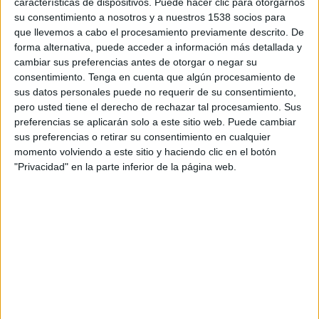
características de dispositivos. Puede hacer clic para otorgarnos
Edición 2014
su consentimiento a nosotros y a nuestros 1538 socios para
Final Alevín
que llevemos a cabo el procesamiento previamente descrito. De
forma alternativa, puede acceder a información más detallada y
CD Areosa
cambiar sus preferencias antes de otorgar o negar su
Celta Academy
consentimiento.
Tenga en cuenta que algún procesamiento de
TVG2 (Galicia)
sus datos personales puede no requerir de su consentimiento,
pero usted tiene el derecho de rechazar tal procesamiento. Sus
preferencias se aplicarán solo a este sitio web. Puede cambiar
Sábado, 14/06/2014
sus preferencias o retirar su consentimiento en cualquier
21:10
Arousa Fútbol 7
momento volviendo a este sitio y haciendo clic en el botón
Edición 2014
"Privacidad" en la parte inferior de la página web.
Fase de Grupos
Málaga Academy
CD Areosa
TVG2 (Galicia)
DATOS ESTADÍSTICOS DEL EQUIPO CD AREOSA EN
TELEVISIÓN EN ESPAÑA