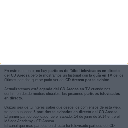
Noche
2 (66,67%)
Tarde
1 (33,33%)
Mañana
0 (0%)
Madrugada
0 (0%)
En este momento, no hay
partidos de fútbol televisados en directo
del CD Areosa
pero te mostramos un historial con la
guía en TV
de los
últimos partidos que se pudo ver del
CD Areosa por televisión
.
Actualizaremos está
agenda del CD Areosa en TV
cuando nos
confirmen desde medios oficiales, los próximos
partidos televisados
en directo
.
Quizás sea de tu interés saber que desde los comienzos de esta web,
se han publicado
3 partidos televisados en directo del CD Areosa
.
El primer partido publicado fue el sábado, 14 de junio de 2014 entre el
Málaga Academy - CD Areosa.
El canal que más partidos en directo ha televisado partidos del CD