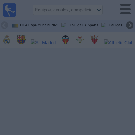
Fútbol
en la
TV
FIFA Copa Mundial 2026
La Liga EA Sports
LaLiga Hypermo
Guía de
Partidos
Televisados
Fútbol
hoy
Equipos
Competiciones
Canales
TV
Otros