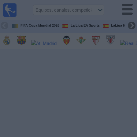
Fútbol
en la
TV
FIFA Copa Mundial 2026
La Liga EA Sports
LaLiga Hypermo
Guía de
Partidos
Televisados
Fútbol
hoy
Equipos
Competiciones
Canales
TV
Otros