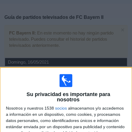
Deportes
Guía de partidos televisados de
FC Bayern II
Noticias
×
FC Bayern II:
En este momento no hay ningún partido
Widget
televisado. Puedes consultar el historial de partidos
televisados anteriormente.
Domingo, 16/05/2021
14:00
3. Liga
1860 München
FC Bayern II
Su privacidad es importante para
German Football YouTube
nosotros
Nosotros y nuestros 1538
socios
almacenamos y/o accedemos
Domingo, 09/05/2021
a información en un dispositivo, como cookies, y procesamos
datos personales, como identificadores únicos e información
14:00
3. Liga
estándar enviada por un dispositivo para publicidad y contenido