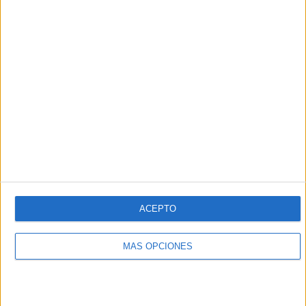
16/05/2021 3. Liga por German Football YouTube
RANKING POR CANALES
German Football YouTube
25 (96,15%)
Sport1
1 (3,85%)
Ver ranking completo
PARTIDOS
DÍAS
TOTAL
0
1911
2
CONSECUTIVOS
SIN PARTIDO
CANALES TV
DE PAGO
GRATUÍTO
13 partidos en local
ACEPTO
50%
13 partidos de visitante
MÁS OPCIONES
50%
TOTAL
MÁXIMO
TOTAL
2
4
16