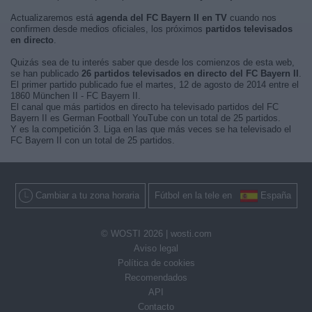
Actualizaremos está
agenda del FC Bayern II en TV
cuando nos
confirmen desde medios oficiales, los próximos
partidos televisados
en directo
.
Quizás sea de tu interés saber que desde los comienzos de esta web,
se han publicado
26 partidos televisados en directo del FC Bayern II
.
El primer partido publicado fue el martes, 12 de agosto de 2014 entre el
1860 München II - FC Bayern II.
El canal que más partidos en directo ha televisado partidos del FC
Bayern II es German Football YouTube con un total de 25 partidos.
Y es la competición 3. Liga en las que más veces se ha televisado el
FC Bayern II con un total de 25 partidos.
Cambiar a tu zona horaria
Fútbol en la tele en
España
© WOSTI 2026 |
wosti.com
Aviso legal
Política de cookies
Recomendados
API
Contacto