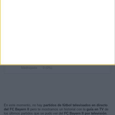
14:00
13 (50%)
19:00
7 (26,92%)
13:00
2 (7,69%)
20:30
1 (3,85%)
17:00
1 (3,85%)
RANKING POR FRANJA HORARIA
Tarde
17 (65,38%)
Noche
9 (34,62%)
Mañana
0 (0%)
Madrugada
0 (0%)
En este momento, no hay
partidos de fútbol televisados en directo
del FC Bayern II
pero te mostramos un historial con la
guía en TV
de
los últimos partidos que se pudo ver del
FC Bayern II por televisión
.