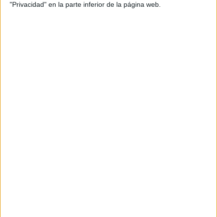
"Privacidad" en la parte inferior de la página web.
DATOS ESTADÍSTICOS DEL EQUIPO ATLÉTICO JAÉN EN
TELEVISIÓN EN ESPAÑA
A fecha de hoy
08/08/2026
y desde que esta web recoge los datos
estadísticos de cuándo y dónde se televisan los partidos de
Fútbol
del
equipo
Atlético Jaén
en
España
, que fue el
18/09/2022
, podemos dar los
siguientes datos:
6
PARTIDOS TELEVISADOS
6 partidos en abierto
100%
0 partidos de pago
0%
ÚLTIMO PARTIDO EN ABIERTO
Inter Jaén CF - Atlético Jaén