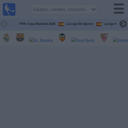
Fútbol
en la
TV
FIFA Copa Mundial 2026
La Liga EA Sports
LaLiga Hypermo
Guía de
Partidos
Televisados
Fútbol
hoy
Equipos
Competiciones
Canales
TV
Otros