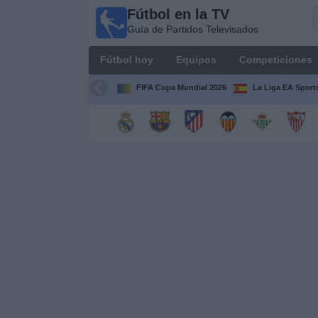
Fútbol en la TV
Fútbol
Guía de Partidos Televisados
en la
TV
Fútbol hoy
Equipos
Competiciones
Guía de
Partidos
FIFA Copa Mundial 2026
La Liga EA Sport
Televisados
Fútbol
hoy
Equipos
Competiciones
Canales
TV
Otros