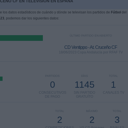
UCEÑO CF EN TELEVISIÓN EN ESPAÑA
 los datos estadísticos de cuándo y dónde se televisan los partidos de
Fútbol
del
023
, podemos dar los siguientes datos:
ÚLTIMO PARTIDO EN ABIERTO
CD Ventippo - At. Cruceño CF
18/06/2023 Copa Andalucía por RFAF TV
PARTIDOS
DÍAS
TOTAL
0
1145
1
CONSECUTIVOS
SIN PARTIDO
CANALES TV
DE PAGO
GRATUÍTO
TOTAL
MÁXIMO
TOTAL
2
2
3
COMPETICIONES
VS CD Bonares
RIVALES