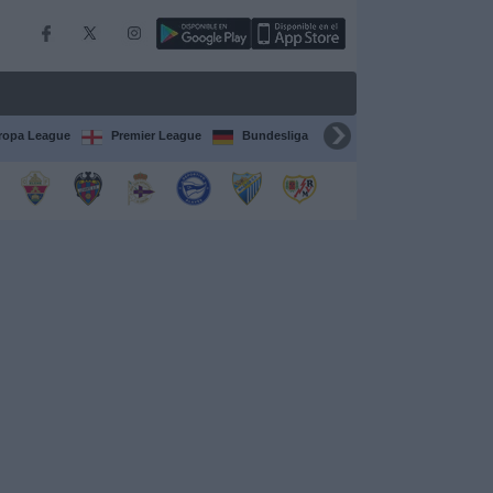
ropa League
Premier League
Bundesliga
Supercopa de España