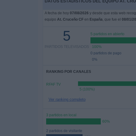
DATOS ESTADÍSTICOS DEL EQUIPO AT. CR
A fecha de hoy
07/08/2026
y desde que esta web recoge
equipo
At. Cruceño CF
en
España
, que fue el
08/01/2
5
5 partidos en abierto
PARTIDOS TELEVISADOS
100%
0 partidos de pago
0%
RANKING POR CANALES
RFAF TV
5 (100%)
Ver ranking completo
3 partidos en local
60%
2 partidos de visitante