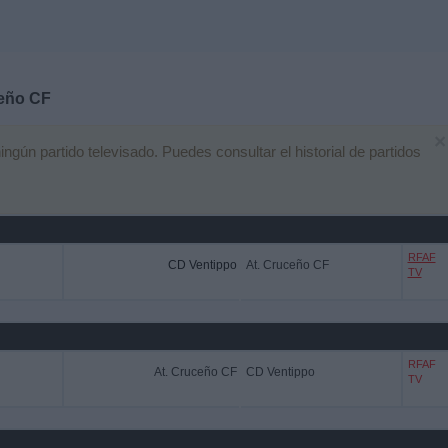
ceño CF
×
ún partido televisado. Puedes consultar el historial de partidos
RFAF
CD Ventippo
At. Cruceño CF
TV
RFAF
At. Cruceño CF
CD Ventippo
TV