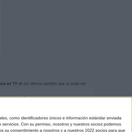
uía en TV
de los últimos partidos que se pudo ver
levisados en directo
.
t. Cruceño CF
.
es, como identificadores únicos e información estándar enviada
 servicios.
Con su permiso, nosotros y nuestros socios podemos
arnos su consentimiento a nosotros y a nuestros 1022 socios para que