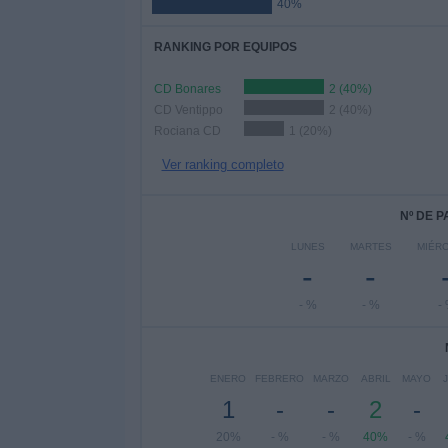
40%
RANKING POR EQUIPOS
CD Bonares
2 (40%)
CD Ventippo
2 (40%)
Rociana CD
1 (20%)
Ver ranking completo
Nº DE 
LUNES
MARTES
MIÉR
-
-
- %
- %
-
ENERO
FEBRERO
MARZO
ABRIL
MAYO
1
-
-
2
-
20%
- %
- %
40%
- %