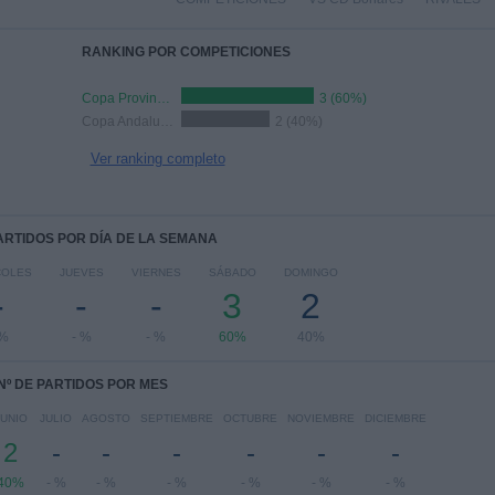
RANKING POR COMPETICIONES
Copa Provincial RFAF
3 (60%)
Copa Andalucía
2 (40%)
Ver ranking completo
PARTIDOS POR DÍA DE LA SEMANA
COLES
JUEVES
VIERNES
SÁBADO
DOMINGO
-
-
-
3
2
 %
- %
- %
60%
40%
Nº DE PARTIDOS POR MES
JUNIO
JULIO
AGOSTO
SEPTIEMBRE
OCTUBRE
NOVIEMBRE
DICIEMBRE
2
-
-
-
-
-
-
40%
- %
- %
- %
- %
- %
- %