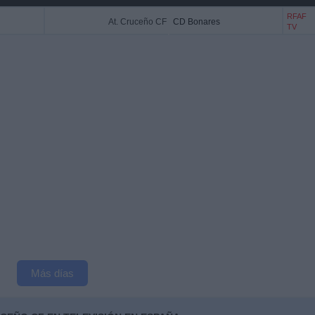
RFAF
At. Cruceño CF
CD Bonares
TV
Más días