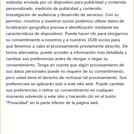
estándar enviada por un dispositivo para publicidad y contenido
Grupo 3
personalizado, medición de publicidad y contenido,
investigación de audiencia y desarrollo de servicios.
Con su
S. Domingo Juventud
permiso, nosotros y nuestros socios podemos utilizar datos de
At. Baleares Academy
localización geográfica precisa e identificación mediante las
Aragón Deporte
características de dispositivos. Puede hacer clic para otorgarnos
su consentimiento a nosotros y a nuestros 1538 socios para
Sábado, 01/02/2025
que llevemos a cabo el procesamiento previamente descrito. De
forma alternativa, puede acceder a información más detallada y
11:00
División Honor Juvenil
cambiar sus preferencias antes de otorgar o negar su
Grupo 3
consentimiento.
Tenga en cuenta que algún procesamiento de
sus datos personales puede no requerir de su consentimiento,
Huesca Academy
pero usted tiene el derecho de rechazar tal procesamiento. Sus
At. Baleares Academy
preferencias se aplicarán solo a este sitio web. Puede cambiar
Aragón Deporte
sus preferencias o retirar su consentimiento en cualquier
momento volviendo a este sitio y haciendo clic en el botón
"Privacidad" en la parte inferior de la página web.