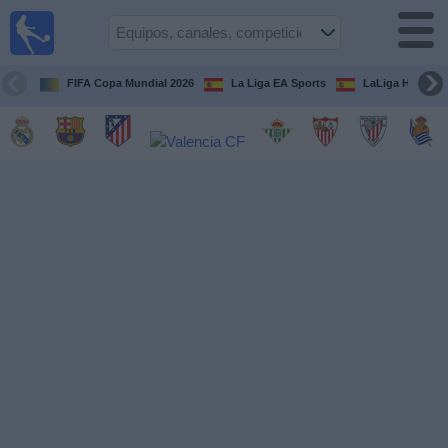
Fútbol
en la
TV
FIFA Copa Mundial 2026
La Liga EA Sports
LaLiga Hypermo
Guía de
Partidos
Televisados
Fútbol
hoy
Equipos
Competiciones
Canales
TV
Otros