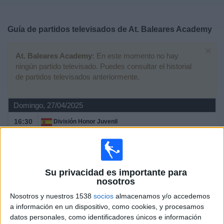
Deportes
Guía de partidos televisados de
At. Baleares Academy
Noticias
×
At. Baleares Academy:
En este momento no hay
Widget
ningún partido televisado. Puedes consultar el historial
de partidos televisados anteriormente.
Domingo, 27/04/2025
16:30
División Honor Juvenil
Grupo 3
Mallorca Academy
At. Baleares Academy
Su privacidad es importante para
RCD Mallorca YouTube
nosotros
Nosotros y nuestros 1538
socios
almacenamos y/o accedemos
Sábado, 15/02/2025
a información en un dispositivo, como cookies, y procesamos
datos personales, como identificadores únicos e información
12:00
División Honor Juvenil