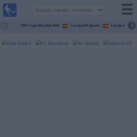
Fútbol
en la
TV
FIFA Copa Mundial 2026
La Liga EA Sports
LaLiga Hypermo
Guía de
Partidos
Televisados
Fútbol
hoy
Equipos
Competiciones
Canales
TV
Otros