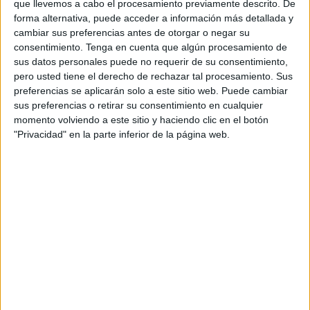
que llevemos a cabo el procesamiento previamente descrito. De
Sonnenhof Grossaspach
forma alternativa, puede acceder a información más detallada y
Arminia Bielefeld
cambiar sus preferencias antes de otorgar o negar su
OneFootball PPV
consentimiento.
Tenga en cuenta que algún procesamiento de
sus datos personales puede no requerir de su consentimiento,
pero usted tiene el derecho de rechazar tal procesamiento. Sus
DATOS ESTADÍSTICOS DEL EQUIPO ARMINIA BIELEFELD
preferencias se aplicarán solo a este sitio web. Puede cambiar
EN TELEVISIÓN EN ESPAÑA
sus preferencias o retirar su consentimiento en cualquier
momento volviendo a este sitio y haciendo clic en el botón
A fecha de hoy
09/08/2026
y desde que esta web recoge los datos
"Privacidad" en la parte inferior de la página web.
estadísticos de cuándo y dónde se televisan los partidos de
Fútbol
del
equipo
Arminia Bielefeld
en
España
, que fue el
02/12/2013
, podemos
dar los siguientes datos:
87
PARTIDOS TELEVISADOS
25 partidos en abierto
28,74%
62 partidos de pago
71,26%