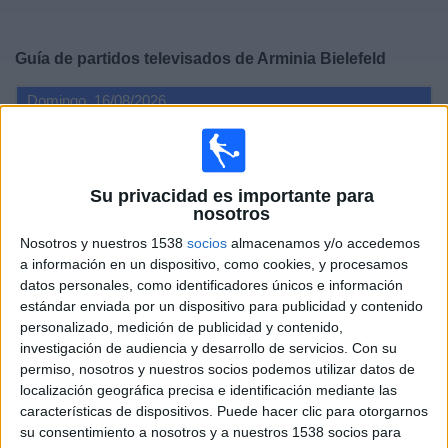
Deportes
Guía de partidos televisados de
Arminia Bielefeld
Noticias
Domingo, 16/08/2026
Widget
13:30
2. Bundesliga
Su privacidad es importante para
Arminia Bielefeld
nosotros
Energie Cottbus
Nosotros y nuestros 1538
socios
almacenamos y/o accedemos
a información en un dispositivo, como cookies, y procesamos
DAZN (Ver en directo)
datos personales, como identificadores únicos e información
estándar enviada por un dispositivo para publicidad y contenido
personalizado, medición de publicidad y contenido,
Sábado, 22/08/2026
investigación de audiencia y desarrollo de servicios.
Con su
18:00
Copa de Alemania
permiso, nosotros y nuestros socios podemos utilizar datos de
localización geográfica precisa e identificación mediante las
características de dispositivos. Puede hacer clic para otorgarnos
su consentimiento a nosotros y a nuestros 1538 socios para