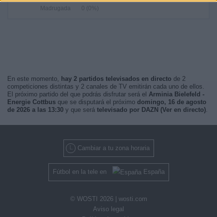
Madrugada
0 (0%)
En este momento,
hay 2 partidos televisados en directo
de 2
competiciones distintas y 2 canales de TV emitirán cada uno de ellos.
El próximo partido del que podrás disfrutar será el
Arminia Bielefeld -
Energie Cottbus
que se disputará el próximo
domingo, 16 de agosto
de 2026 a las 13:30
y que será
televisado por DAZN (Ver en directo)
.
Cambiar a tu zona horaria
Fútbol en la tele en
España
© WOSTI 2026 |
wosti.com
Aviso legal