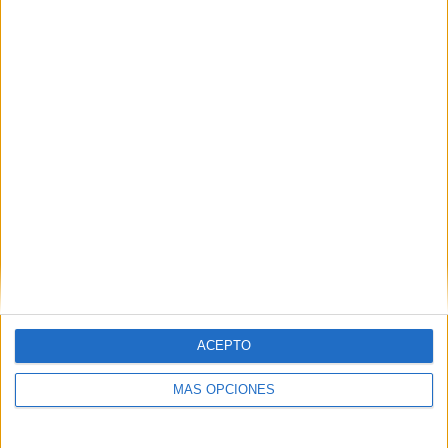
45 partidos en local
51,72%
42 partidos de visitante
48,28%
TOTAL
MÁXIMO
TOTAL
6
6
44
COMPETICIONES
VS Stuttgart
RIVALES
RANKING POR EQUIPOS
Stuttgart
6 (6,9%)
Dynamo Dresden
5 (5,75%)
FC Bayern
4 (4,6%)
Borussia Dortmund
4 (4,6%)
Borussia M'gladbach
4 (4,6%)
ACEPTO
Ver ranking completo
MÁS OPCIONES
RANKING POR COMPETICIONES