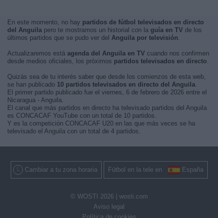
En este momento, no hay
partidos de fútbol televisados en directo
del Anguila
pero te mostramos un historial con la
guía en TV
de los
últimos partidos que se pudo ver del
Anguila por televisión
.
Actualizaremos está
agenda del Anguila en TV
cuando nos confirmen
desde medios oficiales, los próximos
partidos televisados en directo
.
Quizás sea de tu interés saber que desde los comienzos de esta web,
se han publicado
10 partidos televisados en directo del Anguila
.
El primer partido publicado fue el viernes, 6 de febrero de 2026 entre el
Nicaragua - Anguila.
El canal que más partidos en directo ha televisado partidos del Anguila
es CONCACAF YouTube con un total de 10 partidos.
Y es la competición CONCACAF U20 en las que más veces se ha
televisado el Anguila con un total de 4 partidos.
Cambiar a tu zona horaria
Fútbol en la tele en
España
© WOSTI 2026 |
wosti.com
Aviso legal
Política de cookies