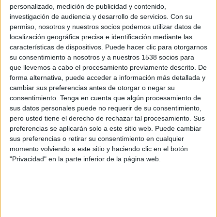
Haití
personalizado, medición de publicidad y contenido,
investigación de audiencia y desarrollo de servicios.
Con su
Anguila
permiso, nosotros y nuestros socios podemos utilizar datos de
CONCACAF YouTube
localización geográfica precisa e identificación mediante las
características de dispositivos. Puede hacer clic para otorgarnos
Viernes, 06/03/2026
su consentimiento a nosotros y a nuestros 1538 socios para
que llevemos a cabo el procesamiento previamente descrito. De
20:00
CONCACAF Women's Championship
forma alternativa, puede acceder a información más detallada y
cambiar sus preferencias antes de otorgar o negar su
Anguila
consentimiento.
Tenga en cuenta que algún procesamiento de
República Dominicana
sus datos personales puede no requerir de su consentimiento,
CONCACAF YouTube
pero usted tiene el derecho de rechazar tal procesamiento. Sus
preferencias se aplicarán solo a este sitio web. Puede cambiar
sus preferencias o retirar su consentimiento en cualquier
momento volviendo a este sitio y haciendo clic en el botón
"Privacidad" en la parte inferior de la página web.