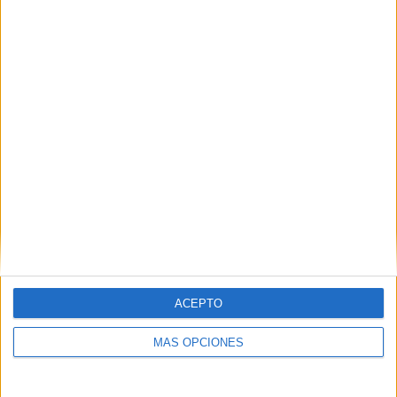
14/04/2026 CONCACAF Women's Championship por CONCACAF
YouTube
RANKING POR CANALES
CONCACAF YouTube
34 (100%)
CONCACAF GO
15 (44,12%)
FIFA+
2 (5,88%)
Ver ranking completo
PARTIDOS
DÍAS
TOTAL
0
114
3
CONSECUTIVOS
SIN PARTIDO
CANALES TV
DE PAGO
GRATUÍTO
17 partidos en local
ACEPTO
50%
MÁS OPCIONES
17 partidos de visitante
50%
TOTAL
MÁXIMO
TOTAL