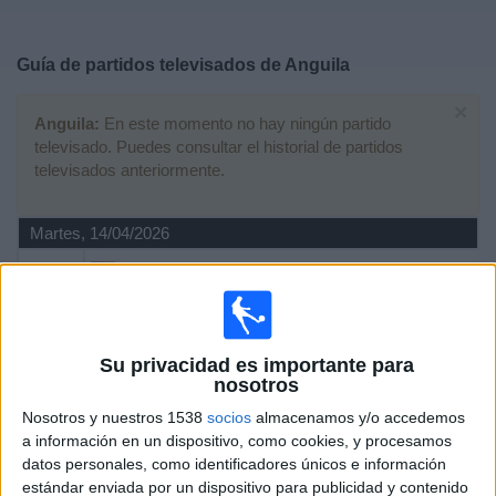
Deportes
Guía de partidos televisados de
Anguila
Noticias
×
Anguila:
En este momento no hay ningún partido
Widget
televisado. Puedes consultar el historial de partidos
televisados anteriormente.
Martes, 14/04/2026
03:00
CONCACAF Women's Championship
Belice
Anguila
Su privacidad es importante para
CONCACAF YouTube
nosotros
Nosotros y nuestros 1538
socios
almacenamos y/o accedemos
Jueves, 09/04/2026
a información en un dispositivo, como cookies, y procesamos
21:00
CONCACAF Women's Championship
datos personales, como identificadores únicos e información
estándar enviada por un dispositivo para publicidad y contenido