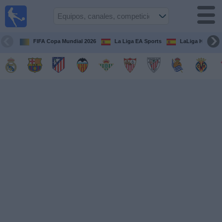
Fútbol
en la
TV
FIFA Copa Mundial 2026
La Liga EA Sports
LaLiga Hypermo
Guía de
Partidos
Televisados
Fútbol
hoy
Equipos
Competiciones
Canales
TV
Otros