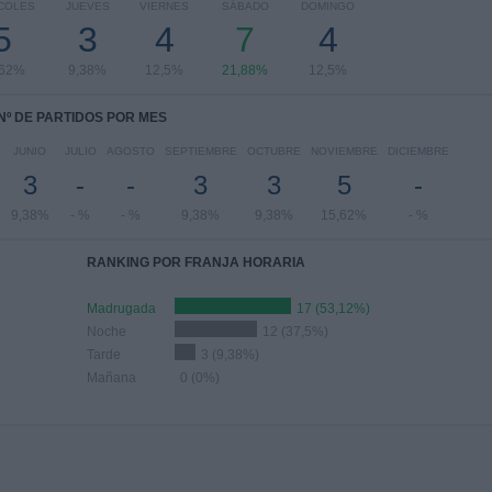
COLES
JUEVES
VIERNES
SÁBADO
DOMINGO
5
3
4
7
4
,62%
9,38%
12,5%
21,88%
12,5%
Nº DE PARTIDOS POR MES
JUNIO
JULIO
AGOSTO
SEPTIEMBRE
OCTUBRE
NOVIEMBRE
DICIEMBRE
3
-
-
3
3
5
-
9,38%
- %
- %
9,38%
9,38%
15,62%
- %
RANKING POR FRANJA HORARIA
Madrugada
17 (53,12%)
Noche
12 (37,5%)
Tarde
3 (9,38%)
Mañana
0 (0%)