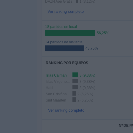
DAZN App Gratis
1 (3,12%)
Ver ranking completo
18 partidos en local
56,25%
14 partidos de visitante
43,75%
RANKING POR EQUIPOS
Islas Caimán
3 (9,38%)
Islas Vírgenes EEUU
3 (9,38%)
Haití
3 (9,38%)
San Cristóbal y Nieves
2 (6,25%)
Sint Maarten
2 (6,25%)
Ver ranking completo
Nº DE 