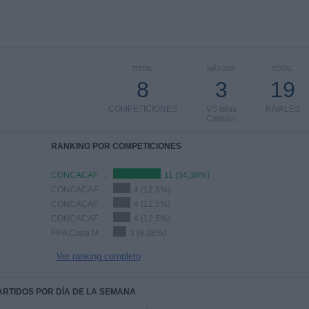
TOTAL
MÁXIMO
TOTAL
8
3
19
COMPETICIONES
VS Islas
RIVALES
Caimán
RANKING POR COMPETICIONES
CONCACAF Nations League
11 (34,38%)
CONCACAF Women's Championship
4 (12,5%)
CONCACAF Women's U17
4 (12,5%)
CONCACAF U20
4 (12,5%)
FIFA Copa Mundial 2026
3 (9,38%)
Ver ranking completo
PARTIDOS POR DÍA DE LA SEMANA