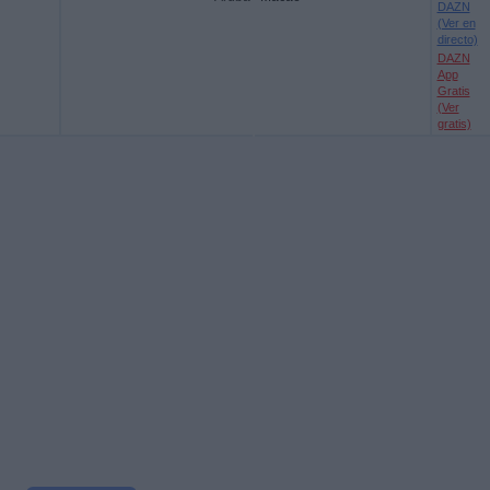
DAZN
(Ver en
directo)
DAZN
App
Gratis
(Ver
gratis)