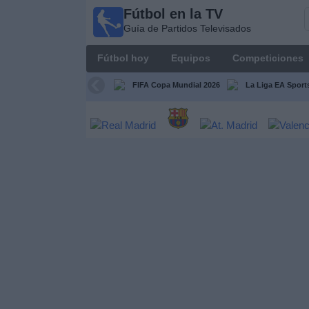
Fútbol en la TV
Fútbol
Guía de Partidos Televisados
en la
TV
Fútbol hoy
Equipos
Competiciones
Guía de
Partidos
FIFA Copa Mundial 2026
La Liga EA Sport
Televisados
Fútbol
hoy
Equipos
Competiciones
Canales
TV
Otros