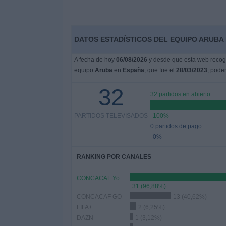
DATOS ESTADÍSTICOS DEL EQUIPO ARUBA 
A fecha de hoy
06/08/2026
y desde que esta web recoge
equipo
Aruba
en
España
, que fue el
28/03/2023
, pode
32
32 partidos en abierto
PARTIDOS TELEVISADOS
100%
0 partidos de pago
0%
RANKING POR CANALES
CONCACAF YouTube
31 (96,88%)
CONCACAF GO
13 (40,62%)
FIFA+
2 (6,25%)
DAZN
1 (3,12%)