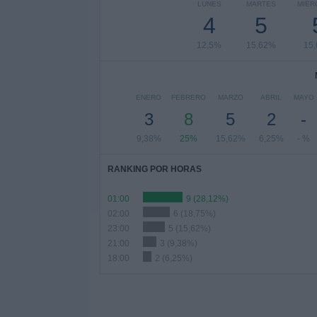
LUNES
MARTES
MIÉR
4
5
12,5%
15,62%
15
ENERO
FEBRERO
MARZO
ABRIL
MAYO
3
8
5
2
-
9,38%
25%
15,62%
6,25%
- %
RANKING POR HORAS
01:00
9 (28,12%)
02:00
6 (18,75%)
23:00
5 (15,62%)
21:00
3 (9,38%)
18:00
2 (6,25%)