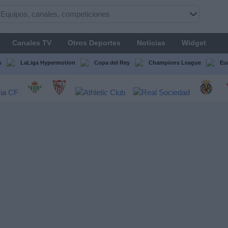
Canales TV
Otros Deportes
Noticias
Widget
s
LaLiga Hypermotion
Copa del Rey
Champions League
Eu