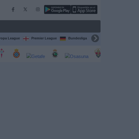
ropa League
Premier League
Bundesliga
Supercopa de España