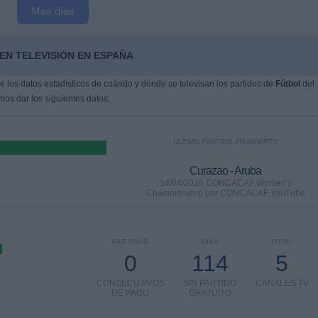
Más días
EN TELEVISIÓN EN ESPAÑA
 los datos estadísticos de cuándo y dónde se televisan los partidos de
Fútbol
del
mos dar los siguientes datos:
ÚLTIMO PARTIDO EN ABIERTO
Curazao - Aruba
14/04/2026 CONCACAF Women's
Championship por CONCACAF YouTube
PARTIDOS
DÍAS
TOTAL
0
114
5
CONSECUTIVOS
SIN PARTIDO
CANALES TV
DE PAGO
GRATUÍTO