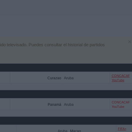
×
 televisado. Puedes consultar el historial de partidos
CONCACAF
Curazao
Aruba
YouTube
CONCACAF
Panamá
Aruba
YouTube
FIFA+
Aruba
Macao