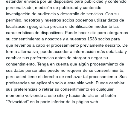
estándar enviada por un dispositivo para publicidad y contenido
Grupo 2
personalizado, medición de publicidad y contenido,
investigación de audiencia y desarrollo de servicios.
Con su
Deportivo Aragón
permiso, nosotros y nuestros socios podemos utilizar datos de
AD San Juan
localización geográfica precisa e identificación mediante las
Aragón Deporte
Aragón TV
características de dispositivos. Puede hacer clic para otorgarnos
su consentimiento a nosotros y a nuestros 1538 socios para
que llevemos a cabo el procesamiento previamente descrito. De
Domingo, 17/03/2024
forma alternativa, puede acceder a información más detallada y
16:30
Segunda Federación
cambiar sus preferencias antes de otorgar o negar su
Grupo 2
consentimiento.
Tenga en cuenta que algún procesamiento de
sus datos personales puede no requerir de su consentimiento,
UD Barbastro
pero usted tiene el derecho de rechazar tal procesamiento. Sus
AD San Juan
preferencias se aplicarán solo a este sitio web. Puede cambiar
sus preferencias o retirar su consentimiento en cualquier
Aragón Deporte
momento volviendo a este sitio y haciendo clic en el botón
"Privacidad" en la parte inferior de la página web.