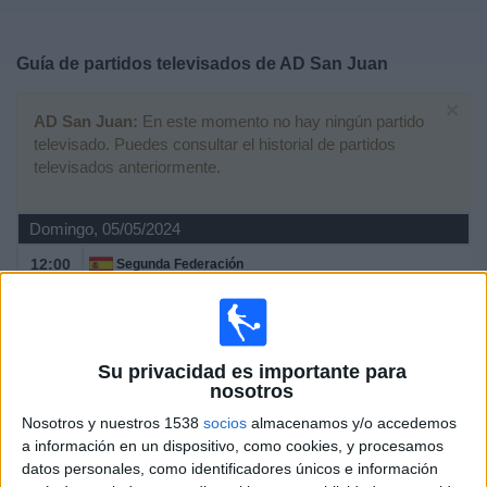
Deportes
Guía de partidos televisados de
AD San Juan
Noticias
×
AD San Juan:
En este momento no hay ningún partido
Widget
televisado. Puedes consultar el historial de partidos
televisados anteriormente.
Domingo, 05/05/2024
12:00
Segunda Federación
Grupo 2
Arenas Club
AD San Juan
Su privacidad es importante para
TV FootballClub (Acceder)
nosotros
Nosotros y nuestros 1538
socios
almacenamos y/o accedemos
Domingo, 14/04/2024
a información en un dispositivo, como cookies, y procesamos
datos personales, como identificadores únicos e información
12:00
Segunda Federación