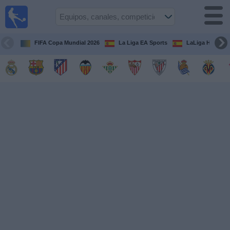
Fútbol
en la
TV
FIFA Copa Mundial 2026
La Liga EA Sports
LaLiga Hypermo
Guía de
Partidos
Televisados
Fútbol
hoy
Equipos
Competiciones
Canales
TV
Otros