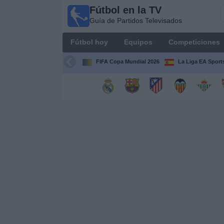
Fútbol en la TV
Fútbol
Guía de Partidos Televisados
en la
TV
Fútbol hoy
Equipos
Competiciones
Guía de
Partidos
FIFA Copa Mundial 2026
La Liga EA Sport
Televisados
Fútbol
hoy
Equipos
Competiciones
Canales
TV
Otros