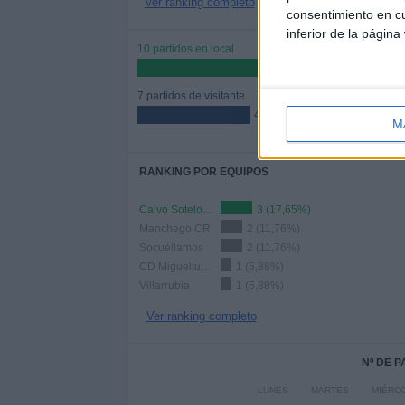
Ver ranking completo
consentimiento en cu
inferior de la página
10 partidos en local
58,82%
7 partidos de visitante
41,18%
M
RANKING POR EQUIPOS
Calvo Sotelo Puertollano
3 (17,65%)
Manchego CR
2 (11,76%)
Socuéllamos
2 (11,76%)
CD Miguelturreño
1 (5,88%)
Villarrubia
1 (5,88%)
Ver ranking completo
Nº DE 
LUNES
MARTES
MIÉRC