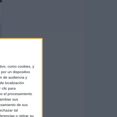
ivo, como cookies, y
por un dispositivo
ón de audiencia y
de localización
 clic para
bo el procesamiento
cambiar sus
esamiento de sus
echazar tal
erencias o retirar su