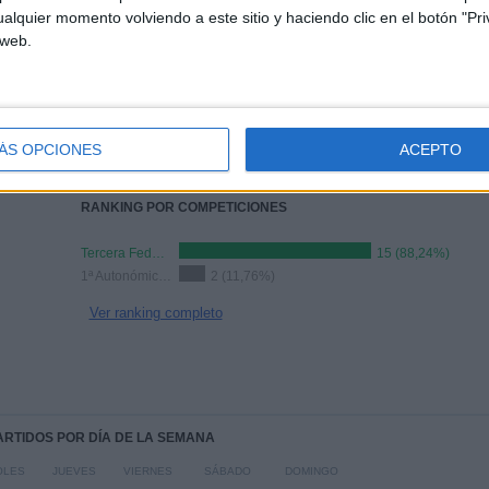
alquier momento volviendo a este sitio y haciendo clic en el botón "Pri
 web.
TOTAL
MÁXIMO
TOTAL
2
3
13
COMPETICIONES
VS Calvo
RIVALES
ÁS OPCIONES
Sotelo
ACEPTO
Puertollano
RANKING POR COMPETICIONES
Tercera Federación
15 (88,24%)
1ª Autonómica Preferente
2 (11,76%)
Ver ranking completo
PARTIDOS POR DÍA DE LA SEMANA
OLES
JUEVES
VIERNES
SÁBADO
DOMINGO