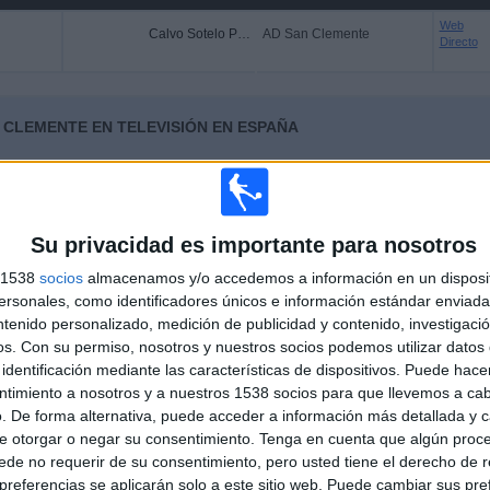
Web
Calvo Sotelo Puertollano
AD San Clemente
Directo
 CLEMENTE EN TELEVISIÓN EN ESPAÑA
 los datos estadísticos de cuándo y dónde se televisan los partidos de
Fútbol
del
/2020
, podemos dar los siguientes datos:
Su privacidad es importante para nosotros
ÚLTIMO PARTIDO EN ABIERTO
76,47%
s 1538
socios
almacenamos y/o accedemos a información en un disposit
sonales, como identificadores únicos e información estándar enviada 
AD San Clemente - Atlético Albacete
ntenido personalizado, medición de publicidad y contenido, investigaci
10/05/2026 Tercera Federación por CMMPlay
os.
Con su permiso, nosotros y nuestros socios podemos utilizar datos 
identificación mediante las características de dispositivos. Puede hacer
ntimiento a nosotros y a nuestros 1538 socios para que llevemos a ca
PARTIDOS
DÍAS
TOTAL
%)
. De forma alternativa, puede acceder a información más detallada y 
0
88
3
e otorgar o negar su consentimiento.
Tenga en cuenta que algún proc
de no requerir de su consentimiento, pero usted tiene el derecho de r
CONSECUTIVOS
SIN PARTIDO
CANALES TV
DE PAGO
GRATUÍTO
referencias se aplicarán solo a este sitio web. Puede cambiar sus pref