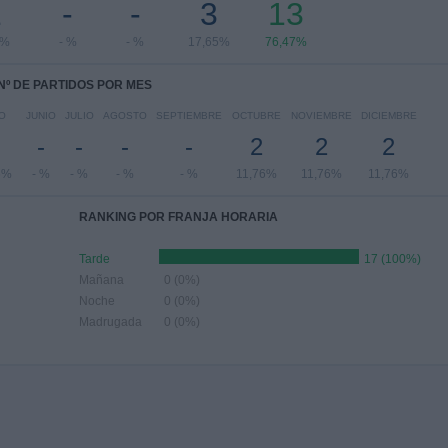
1
-
-
3
13
8%
- %
- %
17,65%
76,47%
Nº DE PARTIDOS POR MES
O
JUNIO
JULIO
AGOSTO
SEPTIEMBRE
OCTUBRE
NOVIEMBRE
DICIEMBRE
-
-
-
-
2
2
2
6%
- %
- %
- %
- %
11,76%
11,76%
11,76%
RANKING POR FRANJA HORARIA
Tarde
17 (100%)
Mañana
0 (0%)
Noche
0 (0%)
Madrugada
0 (0%)