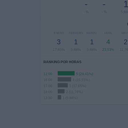
-
-
- %
- %
5,8
ENERO
FEBRERO
MARZO
ABRIL
MAY
3
1
1
4
2
17,65%
5,88%
5,88%
23,53%
11,7
RANKING POR HORAS
12:00
5 (29,41%)
16:00
4 (23,53%)
17:00
3 (17,65%)
18:00
2 (11,76%)
12:30
1 (5,88%)