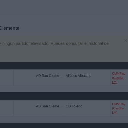
Clemente
×
ingún partido televisado. Puedes consultar el historial de
CMMPlay
AD San Clemente
Atlético Albacete
(Castilla-
LM)
CMMPlay
AD San Clemente
CD Toledo
(Castilla-
LM)