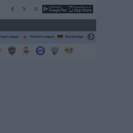
ropa League
Premier League
Bundesliga
Supercopa de España