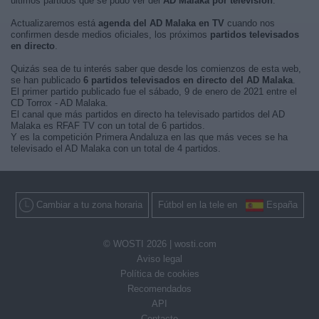
últimos partidos que se pudo ver del
AD Malaka por televisión
.
Actualizaremos está
agenda del AD Malaka en TV
cuando nos
confirmen desde medios oficiales, los próximos
partidos televisados
en directo
.
Quizás sea de tu interés saber que desde los comienzos de esta web,
se han publicado
6 partidos televisados en directo del AD Malaka
.
El primer partido publicado fue el sábado, 9 de enero de 2021 entre el
CD Torrox - AD Malaka.
El canal que más partidos en directo ha televisado partidos del AD
Malaka es RFAF TV con un total de 6 partidos.
Y es la competición Primera Andaluza en las que más veces se ha
televisado el AD Malaka con un total de 4 partidos.
Cambiar a tu zona horaria
Fútbol en la tele en
España
© WOSTI 2026 |
wosti.com
Aviso legal
Política de cookies
Recomendados
API
Contacto