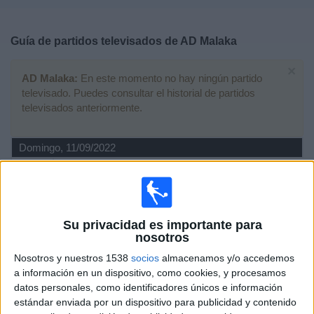
Deportes
Guía de partidos televisados de
AD Malaka
Noticias
×
AD Malaka:
En este momento no hay ningún partido
Widget
televisado. Puedes consultar el historial de partidos
televisados anteriormente.
Domingo, 11/09/2022
20:00
Copa Andalucía
Fase Provincial
At. Marbella Bpié.
Su privacidad es importante para
AD Malaka
nosotros
RFAF TV
Nosotros y nuestros 1538
socios
almacenamos y/o accedemos
a información en un dispositivo, como cookies, y procesamos
Sábado, 08/05/2021
datos personales, como identificadores únicos e información
estándar enviada por un dispositivo para publicidad y contenido
19:15
Segunda Andaluza