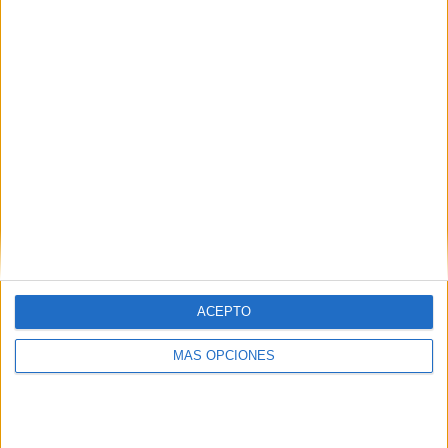
At. Marbella Bpié. - AD Malaka
11/09/2022 Copa Andalucía por RFAF TV
RANKING POR CANALES
RFAF TV
6 (100%)
Ver ranking completo
PARTIDOS
DÍAS
TOTAL
0
1428
1
CONSECUTIVOS
SIN PARTIDO
CANALES TV
DE PAGO
GRATUÍTO
3 partidos en local
ACEPTO
50%
3 partidos de visitante
MÁS OPCIONES
50%
TOTAL
MÁXIMO
TOTAL
3
1
6