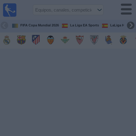
Fútbol
en la
TV
FIFA Copa Mundial 2026
La Liga EA Sports
LaLiga Hypermo
Guía de
Partidos
Televisados
Fútbol
hoy
Equipos
Competiciones
Canales
TV
Otros