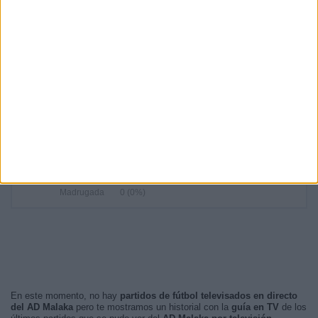
16:30
2 (33,33%)
20:00
1 (16,67%)
19:15
1 (16,67%)
18:00
1 (16,67%)
17:00
1 (16,67%)
RANKING POR FRANJA HORARIA
Tarde
4 (66,67%)
Noche
2 (33,33%)
Mañana
0 (0%)
Madrugada
0 (0%)
En este momento, no hay
partidos de fútbol televisados en directo
del AD Malaka
pero te mostramos un historial con la
guía en TV
de los