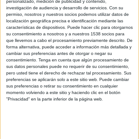
personalizado, medición de publicidad y contenido,
investigación de audiencia y desarrollo de servicios.
Con su
AD Malaka
permiso, nosotros y nuestros socios podemos utilizar datos de
Puerto Malagueño
localización geográfica precisa e identificación mediante las
RFAF TV
características de dispositivos. Puede hacer clic para otorgarnos
su consentimiento a nosotros y a nuestros 1538 socios para
que llevemos a cabo el procesamiento previamente descrito. De
Domingo, 04/04/2021
forma alternativa, puede acceder a información más detallada y
18:00
Primera Andaluza
cambiar sus preferencias antes de otorgar o negar su
consentimiento.
Tenga en cuenta que algún procesamiento de
CD Mijas
sus datos personales puede no requerir de su consentimiento,
AD Malaka
pero usted tiene el derecho de rechazar tal procesamiento. Sus
preferencias se aplicarán solo a este sitio web. Puede cambiar
RFAF TV
sus preferencias o retirar su consentimiento en cualquier
momento volviendo a este sitio y haciendo clic en el botón
"Privacidad" en la parte inferior de la página web.