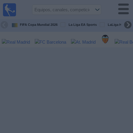
Fútbol
en la
TV
FIFA Copa Mundial 2026
La Liga EA Sports
LaLiga Hypermo
Guía de
Partidos
Televisados
Fútbol
hoy
Equipos
Competiciones
Canales
TV
Otros