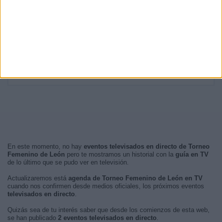
19:00
1 (50%)
RANKING POR FRANJA HORARIA
Noche
2 (100%)
Mañana
0 (0%)
Tarde
0 (0%)
Madrugada
0 (0%)
En este momento, no hay
eventos televisados en directo de Torneo
Femenino de León
pero te mostramos un historial con la
guía en TV
de lo último que se pudo ver en televisión.
Actualizaremos está
agenda de Torneo Femenino de León en TV
cuando nos confirmen desde medios oficiales, los próximos eventos
televisados en directo
.
Quizás sea de tu interés saber que desde los comienzos de esta web,
se han publicado
2 eventos televisados en directo
.