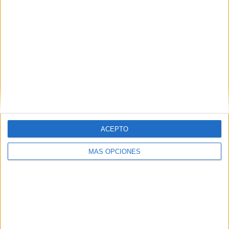
Total equipos
CANALES
Ranking equipos por nº de partidos
Real Madrid Femenino
2 (100%)
Cacereño Femenino
1 (50%)
Real Sociedad Femenino
1 (50%)
Ver ranking completo
Ranking equipos por nº de partidos en abierto
ACEPTO
Real Madrid Femenino
2 (100%)
Cacereño Femenino
1 (50%)
MÁS OPCIONES
Real Sociedad Femenino
1 (50%)
Ver ranking completo
Ranking equipos por nº de partidos Local