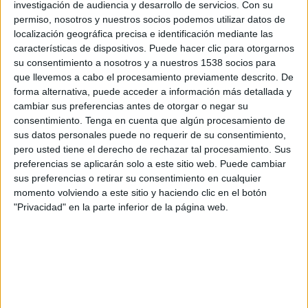
investigación de audiencia y desarrollo de servicios.
Con su
Sábado, 14/08/2021
permiso, nosotros y nuestros socios podemos utilizar datos de
19:00
Torneo Femenino de León
localización geográfica precisa e identificación mediante las
Semifinales
características de dispositivos. Puede hacer clic para otorgarnos
su consentimiento a nosotros y a nuestros 1538 socios para
que llevemos a cabo el procesamiento previamente descrito. De
forma alternativa, puede acceder a información más detallada y
Real Madrid Femenino
cambiar sus preferencias antes de otorgar o negar su
consentimiento.
Tenga en cuenta que algún procesamiento de
Cacereño Femenino
sus datos personales puede no requerir de su consentimiento,
Twitch RealMadrid
Real Madrid TV
pero usted tiene el derecho de rechazar tal procesamiento. Sus
preferencias se aplicarán solo a este sitio web. Puede cambiar
sus preferencias o retirar su consentimiento en cualquier
DATOS ESTADÍSTICOS DE TORNEO FEMENINO DE LEÓN
momento volviendo a este sitio y haciendo clic en el botón
EN TELEVISIÓN EN ESPAÑA
"Privacidad" en la parte inferior de la página web.
A fecha de hoy
08/08/2026
y desde que esta web recoge los datos
estadísticos de cuándo y dónde se televisan los partidos de
Fútbol
de la
competición
Torneo Femenino de León
en
España
, que fue el
14/08/2021
, podemos dar los siguientes datos:
2