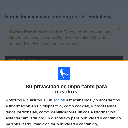
Deportes
Torneo Femenino de León hoy en TV - Fútbol hoy
Noticias
×
Torneo Femenino de León:
En este momento no hay
Widget
ningún partido televisado. Puedes consultar el historial
de partidos televisados anteriormente.
Domingo, 15/08/2021
19:30
Torneo Femenino de León
Final
Su privacidad es importante para
nosotros
Nosotros y nuestros 1538
socios
almacenamos y/o accedemos
Real Madrid Femenino
a información en un dispositivo, como cookies, y procesamos
Real Sociedad Femenino
datos personales, como identificadores únicos e información
La 8 (Castilla y León)
estándar enviada por un dispositivo para publicidad y contenido
personalizado, medición de publicidad y contenido,