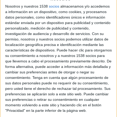
Estados Unidos
Nosotros y nuestros 1538
socios
almacenamos y/o accedemos
España
a información en un dispositivo, como cookies, y procesamos
Teledeporte
datos personales, como identificadores únicos e información
estándar enviada por un dispositivo para publicidad y contenido
personalizado, medición de publicidad y contenido,
Jueves, 05/03/2020
investigación de audiencia y desarrollo de servicios.
Con su
22:15
SheBelieves Cup
permiso, nosotros y nuestros socios podemos utilizar datos de
localización geográfica precisa e identificación mediante las
España
características de dispositivos. Puede hacer clic para otorgarnos
Japón
su consentimiento a nosotros y a nuestros 1538 socios para
que llevemos a cabo el procesamiento previamente descrito. De
Teledeporte
forma alternativa, puede acceder a información más detallada y
cambiar sus preferencias antes de otorgar o negar su
consentimiento.
Tenga en cuenta que algún procesamiento de
sus datos personales puede no requerir de su consentimiento,
pero usted tiene el derecho de rechazar tal procesamiento. Sus
preferencias se aplicarán solo a este sitio web. Puede cambiar
sus preferencias o retirar su consentimiento en cualquier
momento volviendo a este sitio y haciendo clic en el botón
"Privacidad" en la parte inferior de la página web.