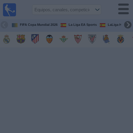
Fútbol
en la
TV
FIFA Copa Mundial 2026
La Liga EA Sports
LaLiga Hypermo
Guía de
Partidos
Televisados
Fútbol
hoy
Equipos
Competiciones
Canales
TV
Otros