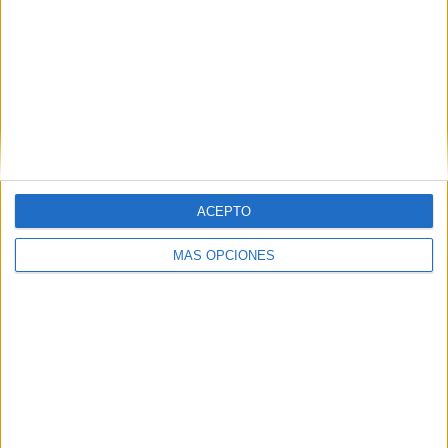
CANALES POR
SIN PARTIDO
CANALES TV
PARTIDO
GRATUÍTO
1 Canales de pago
50%
1 Canales en abierto
50%
TOTAL
TOTAL
6
2
ACEPTO
Total equipos
CANALES
MÁS OPCIONES
Ranking equipos por nº de partidos
España
3 (60%)
Alemania
2 (40%)
Inglaterra
2 (40%)
Estados Unidos
1 (20%)
Francia
1 (20%)
Ver ranking completo