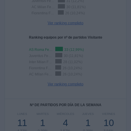
Juventus Femminile
31 (12,2%)
AC Milan Femenino
30 (11,81%)
Fiorentina Femenino
26 (10,24%)
Ver ranking completo
Ranking equipos por nº de partidos Visitante
AS Roma Femenino
33 (12,99%)
Juventus Femminile
30 (11,81%)
Inter Milan Femenino
28 (11,02%)
Fiorentina Femenino
26 (10,24%)
AC Milan Femenino
26 (10,24%)
Ver ranking completo
Nº DE PARTIDOS POR DÍA DE LA SEMANA
LUNES
MARTES
MIÉRCOLES
JUEVES
VIERNES
11
1
4
1
10