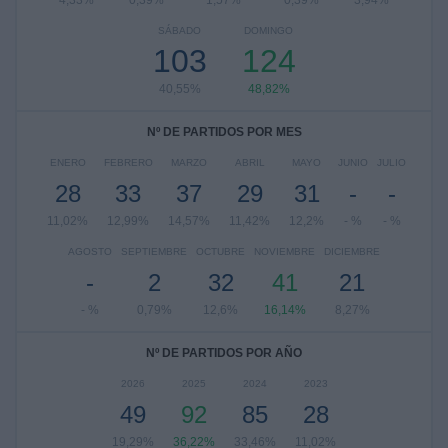
4,33%
0,39%
1,57%
0,39%
3,94%
SÁBADO
DOMINGO
103
124
40,55%
48,82%
Nº DE PARTIDOS POR MES
ENERO
FEBRERO
MARZO
ABRIL
MAYO
JUNIO
JULIO
28
33
37
29
31
-
-
11,02%
12,99%
14,57%
11,42%
12,2%
- %
- %
AGOSTO
SEPTIEMBRE
OCTUBRE
NOVIEMBRE
DICIEMBRE
-
2
32
41
21
- %
0,79%
12,6%
16,14%
8,27%
Nº DE PARTIDOS POR AÑO
2026
2025
2024
2023
49
92
85
28
19,29%
36,22%
33,46%
11,02%