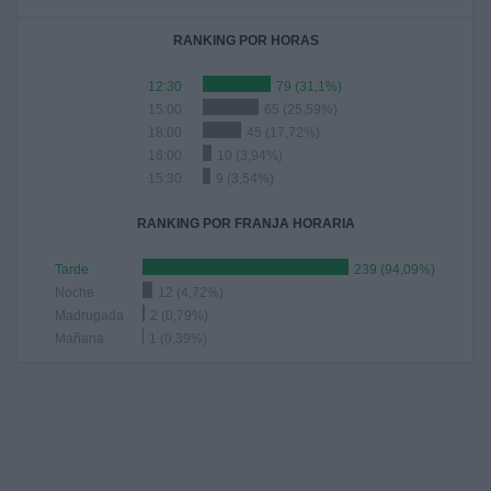
RANKING POR HORAS
12:30
79 (31,1%)
15:00
65 (25,59%)
18:00
45 (17,72%)
16:00
10 (3,94%)
15:30
9 (3,54%)
RANKING POR FRANJA HORARIA
Tarde
239 (94,09%)
Noche
12 (4,72%)
Madrugada
2 (0,79%)
Mañana
1 (0,39%)