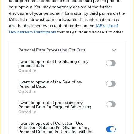
us or personal information disclosed to third parties prior to
your opt-out. You may separately opt-out of the further
Inter Milan Femenino - Fiorentina Femenino
disclosure of your personal information by third parties on the
5
IAB’s list of downstream participants. This information may
also be disclosed by us to third parties on the
IAB’s List of
ÚLTIMO PARTIDO EN ABIERTO
Downstream Participants
that may further disclose it to other
Fiorentina Femenino - Lazio
third parties.
Femminile
17/05/2026 Serie A Femminile por
Personal Data Processing Opt Outs
DAZN, DAZN App Gratis
I want to opt-out of the Sharing of my
ÚLTIMO PARTIDO DE PAGO
personal data.
Opted In
Parma Femminile - Inter Milan
Femenino
I want to opt-out of the Sale of my
Personal Data.
15/02/2026 Serie A Femminile por
DAZN
Opted In
RANKING POR CANALES
I want to opt-out of processing my
Personal Data for Targeted Advertising.
Opted In
DAZN
250 (98,43%)
DAZN App Gratis
193 (75,98%)
I want to opt-out of Collection, Use,
DAZN Women's Football YouTube
3 (1,18%)
Retention, Sale, and/or Sharing of my
Personal Data that Is Unrelated with the