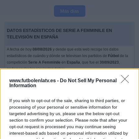
Más días
DATOS ESTADÍSTICOS DE SERIE A FEMMINILE EN
TELEVISIÓN EN ESPAÑA
A fecha de hoy
08/08/2026
y desde que esta web recoge los datos
estadísticos de cuándo y dónde se televisan los partidos de
Fútbol
de la
competición
Serie A Femminile
en
España
, que fue el
30/09/2023
,
podemos dar los siguientes datos:
254
www.futbolenlatv.es -
Do Not Sell My Personal
Information
PARTIDOS TELEVISADOS
If you wish to opt-out of the sale, sharing to third parties, or
195 partidos en abierto
processing of your personal or sensitive information for
76,77%
targeted advertising by us, please use the below opt-out
59 partidos de pago
section to confirm your selection. Please note that after your
23,23%
opt-out request is processed you may continue seeing
interest-based ads based on personal information utilized by
PARTIDO MÁS REPETIDO