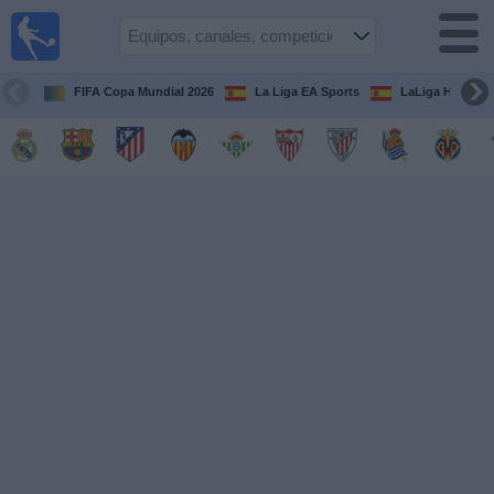
Fútbol
en la
TV
FIFA Copa Mundial 2026
La Liga EA Sports
LaLiga Hypermo
Guía de
Partidos
Televisados
Fútbol
hoy
Equipos
Competiciones
Canales
TV
Otros