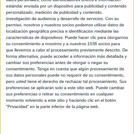
18:00
estándar enviada por un dispositivo para publicidad y contenido
Serie A Femminile
personalizado, medición de publicidad y contenido,
Parma Femminile
investigación de audiencia y desarrollo de servicios.
Con su
permiso, nosotros y nuestros socios podemos utilizar datos de
Juventus Femminile
localización geográfica precisa e identificación mediante las
DAZN (Ver en directo)
DAZN App Gratis (Ver gratis)
características de dispositivos. Puede hacer clic para otorgarnos
su consentimiento a nosotros y a nuestros 1538 socios para
Domingo, 10/05/2026
que llevemos a cabo el procesamiento previamente descrito. De
forma alternativa, puede acceder a información más detallada y
15:00
Serie A Femminile
cambiar sus preferencias antes de otorgar o negar su
consentimiento.
Tenga en cuenta que algún procesamiento de
Juventus Femminile
sus datos personales puede no requerir de su consentimiento,
Inter Milan Femenino
pero usted tiene el derecho de rechazar tal procesamiento. Sus
DAZN (Ver en directo)
DAZN App Gratis (Ver gratis)
preferencias se aplicarán solo a este sitio web. Puede cambiar
sus preferencias o retirar su consentimiento en cualquier
momento volviendo a este sitio y haciendo clic en el botón
"Privacidad" en la parte inferior de la página web.