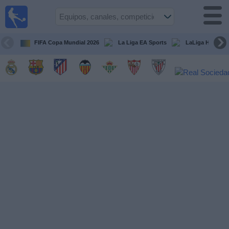
Fútbol
en la
TV
FIFA Copa Mundial 2026
La Liga EA Sports
LaLiga Hypermo
Guía de
Partidos
Televisados
Fútbol
hoy
Equipos
Competiciones
Canales
TV
Otros