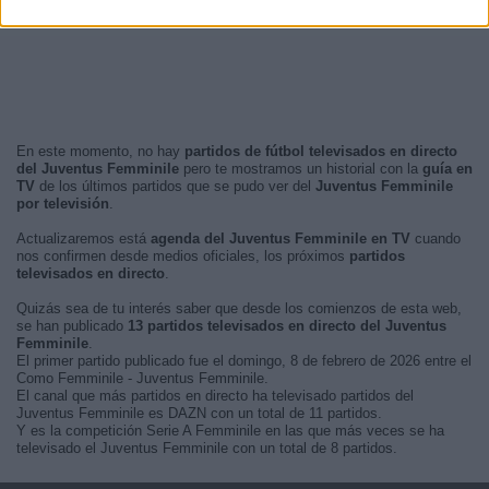
En este momento, no hay
partidos de fútbol televisados en directo
del Juventus Femminile
pero te mostramos un historial con la
guía en
TV
de los últimos partidos que se pudo ver del
Juventus Femminile
por televisión
.
Actualizaremos está
agenda del Juventus Femminile en TV
cuando
nos confirmen desde medios oficiales, los próximos
partidos
televisados en directo
.
Quizás sea de tu interés saber que desde los comienzos de esta web,
se han publicado
13 partidos televisados en directo del Juventus
Femminile
.
El primer partido publicado fue el domingo, 8 de febrero de 2026 entre el
Como Femminile - Juventus Femminile.
El canal que más partidos en directo ha televisado partidos del
Juventus Femminile es DAZN con un total de 11 partidos.
Y es la competición Serie A Femminile en las que más veces se ha
televisado el Juventus Femminile con un total de 8 partidos.