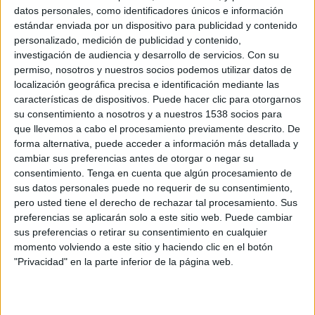
datos personales, como identificadores únicos e información
18:30
Serie A Femminile
estándar enviada por un dispositivo para publicidad y contenido
personalizado, medición de publicidad y contenido,
investigación de audiencia y desarrollo de servicios.
Con su
permiso, nosotros y nuestros socios podemos utilizar datos de
Inter Milan Femenino
localización geográfica precisa e identificación mediante las
AC Milan Femenino
características de dispositivos. Puede hacer clic para otorgarnos
su consentimiento a nosotros y a nuestros 1538 socios para
DAZN (Ver en directo)
DAZN App Gratis (Ver gratis)
que llevemos a cabo el procesamiento previamente descrito. De
forma alternativa, puede acceder a información más detallada y
Sábado, 25/04/2026
cambiar sus preferencias antes de otorgar o negar su
15:00
consentimiento.
Tenga en cuenta que algún procesamiento de
Serie A Femminile
sus datos personales puede no requerir de su consentimiento,
pero usted tiene el derecho de rechazar tal procesamiento. Sus
preferencias se aplicarán solo a este sitio web. Puede cambiar
sus preferencias o retirar su consentimiento en cualquier
AC Milan Femenino
momento volviendo a este sitio y haciendo clic en el botón
Napoli Femenino
"Privacidad" en la parte inferior de la página web.
DAZN (Ver en directo)
DAZN App Gratis (Ver gratis)