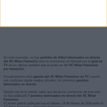
Tarde
63 (88,73%)
Noche
7 (9,86%)
Madrugada
1 (1,41%)
Mañana
0 (0%)
En este momento, no hay
partidos de fútbol televisados en directo
del AC Milan Femenino
pero te mostramos un historial con la
guía en
TV
de los últimos partidos que se pudo ver del
AC Milan Femenino
por televisión
.
Actualizaremos está
agenda del AC Milan Femenino en TV
cuando
nos confirmen desde medios oficiales, los próximos
partidos
televisados en directo
.
Quizás sea de tu interés saber que desde los comienzos de esta web,
se han publicado
7 partidos televisados en directo del AC Milan
Femenino
.
El primer partido publicado fue el sábado, 14 de febrero de 2026 entre el