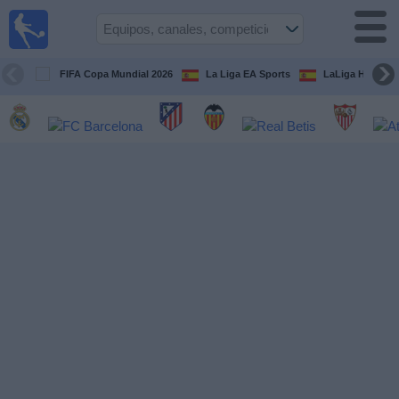
Fútbol
en la
TV
FIFA Copa Mundial 2026
La Liga EA Sports
LaLiga Hypermo
Guía de
Partidos
Televisados
Fútbol
hoy
Equipos
Competiciones
Canales
TV
Otros