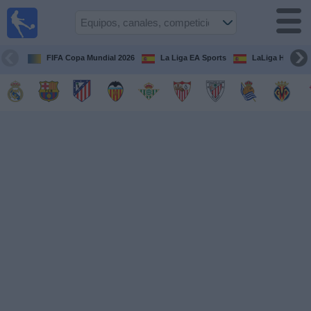
Fútbol
en la
TV
FIFA Copa Mundial 2026
La Liga EA Sports
LaLiga Hypermo
Guía de
Partidos
Televisados
Fútbol
hoy
Equipos
Competiciones
Canales
TV
Otros