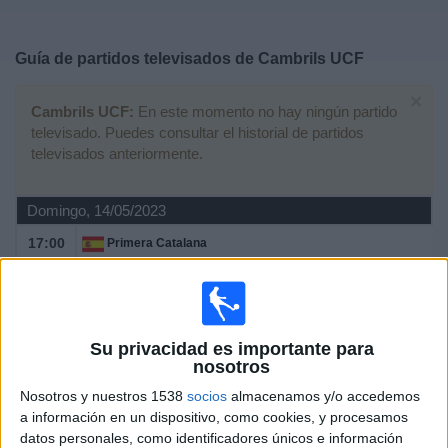
Deportes
Guía de partidos televisados de
Cambrils UCF
Noticias
×
Cambrils UCF:
En este momento no hay ningún partido
Widget
televisado. Puedes consultar el historial de partidos
televisados anteriormente.
Domingo, 14/05/2023
17:00
Primera Catalana
Fase de ascenso
CF Reus
Cambrils UCF
Su privacidad es importante para
Canal Reus TV
La Xarxa+
nosotros
Nosotros y nuestros 1538
socios
almacenamos y/o accedemos
Sábado, 29/04/2023
a información en un dispositivo, como cookies, y procesamos
17:30
datos personales, como identificadores únicos e información
TAR U11 Promises