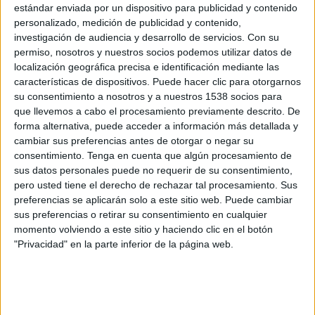
estándar enviada por un dispositivo para publicidad y contenido
Fase de grupos
personalizado, medición de publicidad y contenido,
FC Barcelona Academy
investigación de audiencia y desarrollo de servicios.
Con su
permiso, nosotros y nuestros socios podemos utilizar datos de
Cambrils UCF
localización geográfica precisa e identificación mediante las
LaLiga+ Plus
características de dispositivos. Puede hacer clic para otorgarnos
su consentimiento a nosotros y a nuestros 1538 socios para
Sábado, 14/05/2022
que llevemos a cabo el procesamiento previamente descrito. De
forma alternativa, puede acceder a información más detallada y
17:00
Segunda Catalana
cambiar sus preferencias antes de otorgar o negar su
Fase de ascenso
consentimiento.
Tenga en cuenta que algún procesamiento de
sus datos personales puede no requerir de su consentimiento,
Cambrils UCF
pero usted tiene el derecho de rechazar tal procesamiento. Sus
CD Tortosa
preferencias se aplicarán solo a este sitio web. Puede cambiar
FCF TV
sus preferencias o retirar su consentimiento en cualquier
momento volviendo a este sitio y haciendo clic en el botón
"Privacidad" en la parte inferior de la página web.