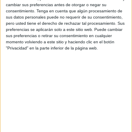
cambiar sus preferencias antes de otorgar o negar su
UD San Pedro
consentimiento.
Tenga en cuenta que algún procesamiento de
CD Alhaurino
sus datos personales puede no requerir de su consentimiento,
pero usted tiene el derecho de rechazar tal procesamiento. Sus
RTV Marbella
preferencias se aplicarán solo a este sitio web. Puede cambiar
sus preferencias o retirar su consentimiento en cualquier
Domingo, 15/03/2026
momento volviendo a este sitio y haciendo clic en el botón
17:00
"Privacidad" en la parte inferior de la página web.
Tercera Federación
Grupo 9
FC Marbellí
At. Mancha Real
RTV Marbella
Miércoles, 11/03/2026