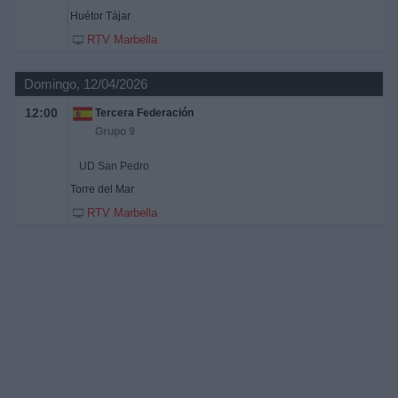
Huétor Tájar
RTV Marbella
Domingo, 12/04/2026
12:00
Tercera Federación
Grupo 9
UD San Pedro
Torre del Mar
RTV Marbella