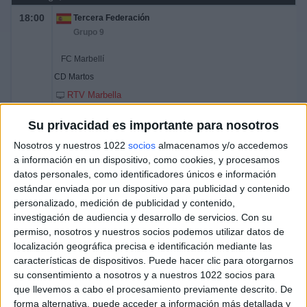
18:00
Tercera Federación
Grupo 9
FC Marbellí
CD Martos
RTV Marbella
Su privacidad es importante para nosotros
Domingo, 29/03/2026
Nosotros y nuestros 1022
socios
almacenamos y/o accedemos
12:00
Tercera Federación
a información en un dispositivo, como cookies, y procesamos
Grupo 9
datos personales, como identificadores únicos e información
estándar enviada por un dispositivo para publicidad y contenido
UD San Pedro
personalizado, medición de publicidad y contenido,
CF Motril
investigación de audiencia y desarrollo de servicios.
Con su
RTV Marbella
permiso, nosotros y nuestros socios podemos utilizar datos de
localización geográfica precisa e identificación mediante las
características de dispositivos. Puede hacer clic para otorgarnos
Domingo, 22/03/2026
su consentimiento a nosotros y a nuestros 1022 socios para
12:00
Tercera Federación
que llevemos a cabo el procesamiento previamente descrito. De
Grupo 9
forma alternativa, puede acceder a información más detallada y