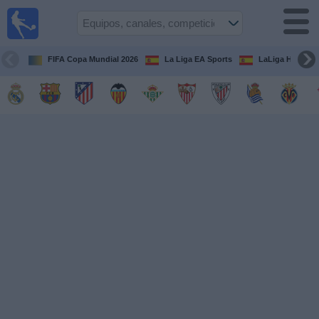
Fútbol
en la
TV
FIFA Copa Mundial 2026
La Liga EA Sports
LaLiga Hypermo
Guía de
Partidos
Televisados
Fútbol
hoy
Equipos
Competiciones
Canales
TV
Otros