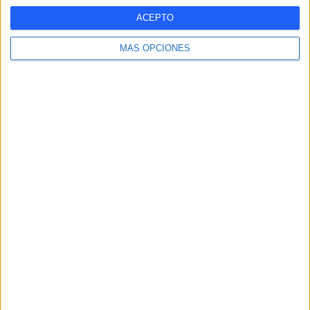
35
ACEPTO
PARTIDOS TELEVISADOS
2
MÁS OPCIONES
COMPETICIONES TELEVISADAS
21
EQUIPOS TELEVISADOS
1
DEPORTES TELEVISADOS
Ranking equipos por nº de partidos
FC Marbellí
18 (51,43%)
UD San Pedro
17 (48,57%)
Vázquez Cultural
2 (5,71%)
CP Mijas Las Lagunas
2 (5,71%)
Torre del Mar
2 (5,71%)