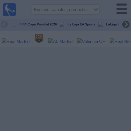
Fútbol
en la
TV
FIFA Copa Mundial 2026
La Liga EA Sports
LaLiga Hypermo
Guía de
Partidos
Televisados
Fútbol
hoy
Equipos
Competiciones
Canales
TV
Otros