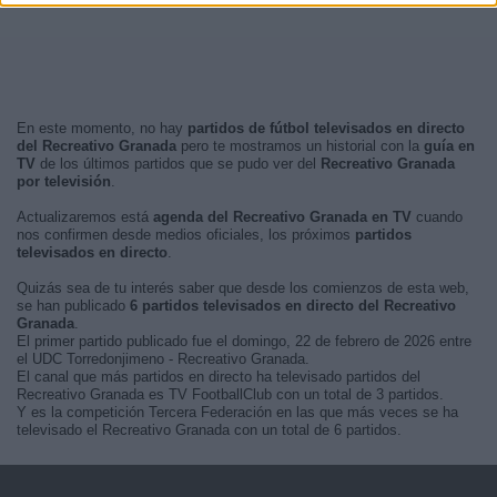
En este momento, no hay
partidos de fútbol televisados en directo
del Recreativo Granada
pero te mostramos un historial con la
guía en
TV
de los últimos partidos que se pudo ver del
Recreativo Granada
por televisión
.
Actualizaremos está
agenda del Recreativo Granada en TV
cuando
nos confirmen desde medios oficiales, los próximos
partidos
televisados en directo
.
Quizás sea de tu interés saber que desde los comienzos de esta web,
se han publicado
6 partidos televisados en directo del Recreativo
Granada
.
El primer partido publicado fue el domingo, 22 de febrero de 2026 entre
el UDC Torredonjimeno - Recreativo Granada.
El canal que más partidos en directo ha televisado partidos del
Recreativo Granada es TV FootballClub con un total de 3 partidos.
Y es la competición Tercera Federación en las que más veces se ha
televisado el Recreativo Granada con un total de 6 partidos.