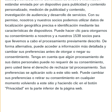
Grupo 9
estándar enviada por un dispositivo para publicidad y contenido
personalizado, medición de publicidad y contenido,
Arenas de Armilla
investigación de audiencia y desarrollo de servicios.
Con su
Recreativo Granada
permiso, nosotros y nuestros socios podemos utilizar datos de
localización geográfica precisa e identificación mediante las
TV FootballClub (Acceder)
características de dispositivos. Puede hacer clic para otorgarnos
su consentimiento a nosotros y a nuestros 1538 socios para
Sábado, 04/04/2026
que llevemos a cabo el procesamiento previamente descrito. De
forma alternativa, puede acceder a información más detallada y
18:00
Tercera Federación
cambiar sus preferencias antes de otorgar o negar su
Grupo 9
consentimiento.
Tenga en cuenta que algún procesamiento de
Torreperogil
sus datos personales puede no requerir de su consentimiento,
pero usted tiene el derecho de rechazar tal procesamiento. Sus
Recreativo Granada
preferencias se aplicarán solo a este sitio web. Puede cambiar
TV FootballClub (Acceder)
sus preferencias o retirar su consentimiento en cualquier
momento volviendo a este sitio y haciendo clic en el botón
"Privacidad" en la parte inferior de la página web.