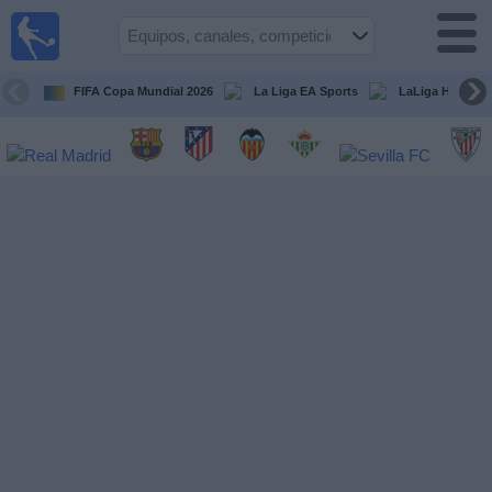
Fútbol
en la
TV
FIFA Copa Mundial 2026
La Liga EA Sports
LaLiga Hypermo
Guía de
Partidos
Televisados
Fútbol
hoy
Equipos
Competiciones
Canales
TV
Otros