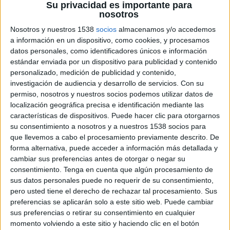
Su privacidad es importante para
Rakuten Sports
nosotros
06:00
J1 League
Nosotros y nuestros 1538
socios
almacenamos y/o accedemos
a información en un dispositivo, como cookies, y procesamos
Vissel Kobe
datos personales, como identificadores únicos e información
Jubilo Iwata
estándar enviada por un dispositivo para publicidad y contenido
DAZN (Ver en directo)
Rakuten Sports
personalizado, medición de publicidad y contenido,
investigación de audiencia y desarrollo de servicios.
Con su
Sábado, 30/11/2019
permiso, nosotros y nuestros socios podemos utilizar datos de
localización geográfica precisa e identificación mediante las
06:00
J1 League
características de dispositivos. Puede hacer clic para otorgarnos
su consentimiento a nosotros y a nuestros 1538 socios para
Kashima Antlers
que llevemos a cabo el procesamiento previamente descrito. De
Vissel Kobe
forma alternativa, puede acceder a información más detallada y
DAZN (Ver en directo)
Rakuten Sports
cambiar sus preferencias antes de otorgar o negar su
consentimiento.
Tenga en cuenta que algún procesamiento de
06:00
J1 League
sus datos personales puede no requerir de su consentimiento,
pero usted tiene el derecho de rechazar tal procesamiento. Sus
FC Tokyo
preferencias se aplicarán solo a este sitio web. Puede cambiar
Urawa Red Diamonds
sus preferencias o retirar su consentimiento en cualquier
Rakuten Sports
momento volviendo a este sitio y haciendo clic en el botón