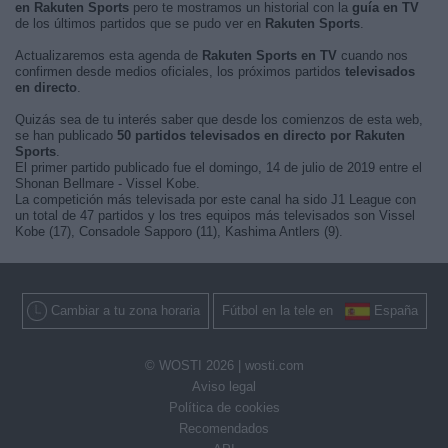
en Rakuten Sports
pero te mostramos un historial con la
guía en TV
de los últimos partidos que se pudo ver en
Rakuten Sports
.
Actualizaremos esta agenda de
Rakuten Sports en TV
cuando nos
confirmen desde medios oficiales, los próximos partidos
televisados
en directo
.
Quizás sea de tu interés saber que desde los comienzos de esta web,
se han publicado
50 partidos televisados en directo por Rakuten
Sports
.
El primer partido publicado fue el domingo, 14 de julio de 2019 entre el
Shonan Bellmare - Vissel Kobe.
La competición más televisada por este canal ha sido J1 League con
un total de 47 partidos y los tres equipos más televisados son Vissel
Kobe (17), Consadole Sapporo (11), Kashima Antlers (9).
Cambiar a tu zona horaria
Fútbol en la tele en
España
© WOSTI 2026 |
wosti.com
Aviso legal
Política de cookies
Recomendados