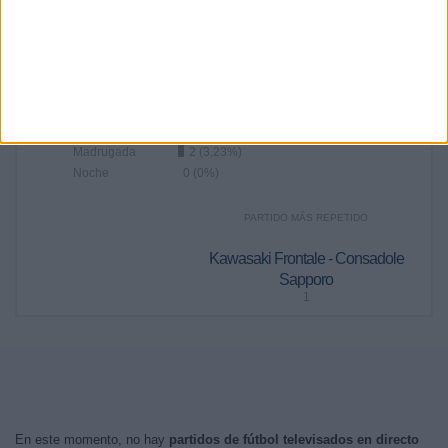
100%
RANKING POR FRANJA HORARIA
Mañana
38 (61,29%)
Tarde
22 (35,48%)
Madrugada
2 (3,23%)
Noche
0 (0%)
PARTIDO MÁS REPETIDO
Kawasaki Frontale - Consadole
Sapporo
1
En este momento, no hay
partidos de fútbol televisados en directo