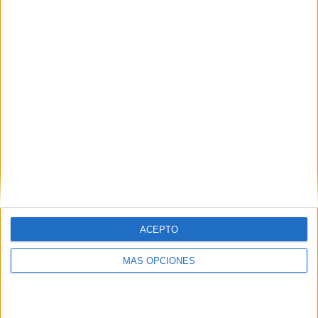
siguientes datos:
62
PARTIDOS TELEVISADOS
3
COMPETICIONES TELEVISADAS
20
EQUIPOS TELEVISADOS
1
ACEPTO
DEPORTES TELEVISADOS
Ranking equipos por nº de partidos
MÁS OPCIONES
Vissel Kobe
21 (33,87%)
Consadole Sapporo
15 (24,19%)
Kawasaki Frontale
10 (16,13%)