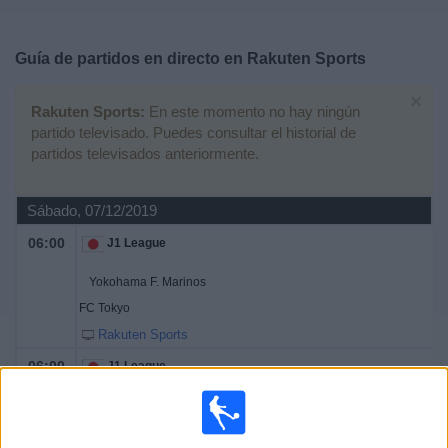
Deportes
Guía de partidos en directo en
Rakuten Sports
Noticias
×
Rakuten Sports:
En este momento no hay ningún
Widget
partido televisado. Puedes consultar el historial de
partidos televisados anteriormente.
Sábado, 07/12/2019
06:00
J1 League
Yokohama F. Marinos
FC Tokyo
Rakuten Sports
06:00
J1 League
Nagoya Grampus
Kashima Antlers