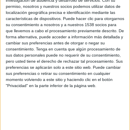
investigación de audiencia y desarrollo de servicios.
Con su
Consadole Sapporo
permiso, nosotros y nuestros socios podemos utilizar datos de
Matsumoto Yamaga
localización geográfica precisa e identificación mediante las
Rakuten Sports
características de dispositivos. Puede hacer clic para otorgarnos
su consentimiento a nosotros y a nuestros 1538 socios para
que llevemos a cabo el procesamiento previamente descrito. De
Sábado, 22/06/2019
forma alternativa, puede acceder a información más detallada y
11:00
J1 League
cambiar sus preferencias antes de otorgar o negar su
consentimiento.
Tenga en cuenta que algún procesamiento de
Yokohama F. Marinos
sus datos personales puede no requerir de su consentimiento,
Matsumoto Yamaga
pero usted tiene el derecho de rechazar tal procesamiento. Sus
preferencias se aplicarán solo a este sitio web. Puede cambiar
Rakuten Sports
sus preferencias o retirar su consentimiento en cualquier
momento volviendo a este sitio y haciendo clic en el botón
"Privacidad" en la parte inferior de la página web.