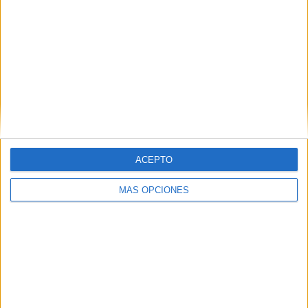
DAZN
2 (40%)
Ver ranking completo
PARTIDOS
DÍAS
TOTAL
5
2678
2
CONSECUTIVOS
SIN PARTIDO
CANALES TV
DE PAGO
GRATUÍTO
2 partidos en local
ACEPTO
40%
3 partidos de visitante
MÁS OPCIONES
60%
TOTAL
MÁXIMO
TOTAL
1
2
4
COMPETICIONES
VS Vissel Kobe
RIVALES
RANKING POR EQUIPOS