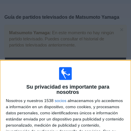
Deportes
Guía de partidos televisados de
Matsumoto Yamaga
Noticias
×
Matsumoto Yamaga:
En este momento no hay ningún
Widget
partido televisado. Puedes consultar el historial de
partidos televisados anteriormente.
Sábado, 14/09/2019
12:00
J1 League
Vissel Kobe
Su privacidad es importante para
Matsumoto Yamaga
nosotros
Rakuten Sports
Nosotros y nuestros 1538
socios
almacenamos y/o accedemos
a información en un dispositivo, como cookies, y procesamos
Domingo, 07/07/2019
datos personales, como identificadores únicos e información
estándar enviada por un dispositivo para publicidad y contenido
07:00
J1 League
personalizado, medición de publicidad y contenido,