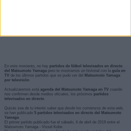
Mañana
3 (60%)
Tarde
2 (40%)
Noche
0 (0%)
Madrugada
0 (0%)
En este momento, no hay
partidos de fútbol televisados en directo
del Matsumoto Yamaga
pero te mostramos un historial con la
guía en
TV
de los últimos partidos que se pudo ver del
Matsumoto Yamaga
por televisión
.
Actualizaremos está
agenda del Matsumoto Yamaga en TV
cuando
nos confirmen desde medios oficiales, los próximos
partidos
televisados en directo
.
Quizás sea de tu interés saber que desde los comienzos de esta web,
se han publicado
5 partidos televisados en directo del Matsumoto
Yamaga
.
El primer partido publicado fue el sábado, 6 de abril de 2019 entre el
Matsumoto Yamaga - Vissel Kobe.