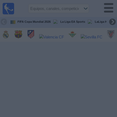
Fútbol
en la
TV
FIFA Copa Mundial 2026
La Liga EA Sports
LaLiga Hypermo
Guía de
Partidos
Televisados
Fútbol
hoy
Equipos
Competiciones
Canales
TV
Otros