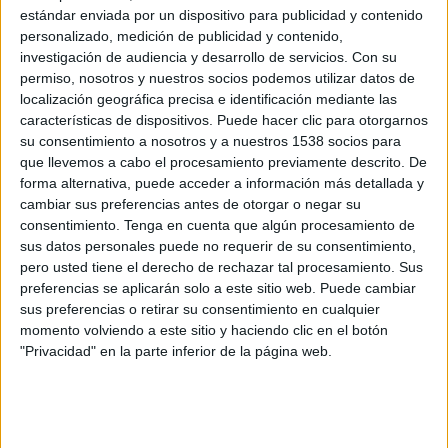
Jamaica
estándar enviada por un dispositivo para publicidad y contenido
República Checa
personalizado, medición de publicidad y contenido,
investigación de audiencia y desarrollo de servicios.
Con su
My Football YouTube
permiso, nosotros y nuestros socios podemos utilizar datos de
localización geográfica precisa e identificación mediante las
Jueves, 16/02/2023
características de dispositivos. Puede hacer clic para otorgarnos
su consentimiento a nosotros y a nuestros 1538 socios para
09:00
Copa de Naciones
que llevemos a cabo el procesamiento previamente descrito. De
Australia
forma alternativa, puede acceder a información más detallada y
cambiar sus preferencias antes de otorgar o negar su
República Checa
consentimiento.
Tenga en cuenta que algún procesamiento de
My Football YouTube
sus datos personales puede no requerir de su consentimiento,
pero usted tiene el derecho de rechazar tal procesamiento. Sus
preferencias se aplicarán solo a este sitio web. Puede cambiar
sus preferencias o retirar su consentimiento en cualquier
momento volviendo a este sitio y haciendo clic en el botón
"Privacidad" en la parte inferior de la página web.