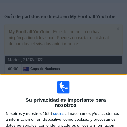
Deportes
Guía de partidos en directo en
My Football YouTube
Noticias
×
My Football YouTube:
En este momento no hay
Widget
ningún partido televisado. Puedes consultar el historial
de partidos televisados anteriormente.
Martes, 21/02/2023
09:00
Copa de Naciones
Australia
Jamaica
My Football YouTube
Su privacidad es importante para
nosotros
Domingo, 19/02/2023
Nosotros y nuestros 1538
socios
almacenamos y/o accedemos
04:45
Copa de Naciones
a información en un dispositivo, como cookies, y procesamos
datos personales, como identificadores únicos e información