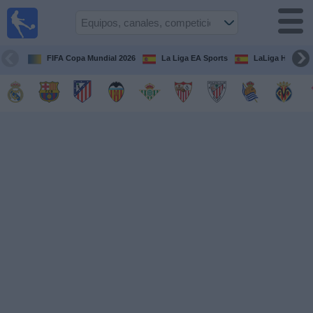
Fútbol
en la
TV
FIFA Copa Mundial 2026
La Liga EA Sports
LaLiga Hypermo
Guía de
Partidos
Televisados
Fútbol
hoy
Equipos
Competiciones
Canales
TV
Otros