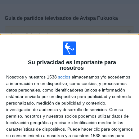
Deportes
Guía de partidos televisados de
Avispa Fukuoka
Noticias
×
Avispa Fukuoka:
En este momento no hay ningún
Widget
partido televisado. Puedes consultar el historial de
partidos televisados anteriormente.
Su privacidad es importante para
Miércoles, 29/04/2026
nosotros
07:00
J1 League
Nosotros y nuestros 1538
socios
almacenamos y/o accedemos
a información en un dispositivo, como cookies, y procesamos
Avispa Fukuoka
datos personales, como identificadores únicos e información
Sanfrecce Hiroshima
estándar enviada por un dispositivo para publicidad y contenido
personalizado, medición de publicidad y contenido,
J.LEAGUE International YouTube
investigación de audiencia y desarrollo de servicios.
Con su
permiso, nosotros y nuestros socios podemos utilizar datos de
Viernes, 27/02/2026
localización geográfica precisa e identificación mediante las
características de dispositivos. Puede hacer clic para otorgarnos
11:00
J1 League
su consentimiento a nosotros y a nuestros 1538 socios para