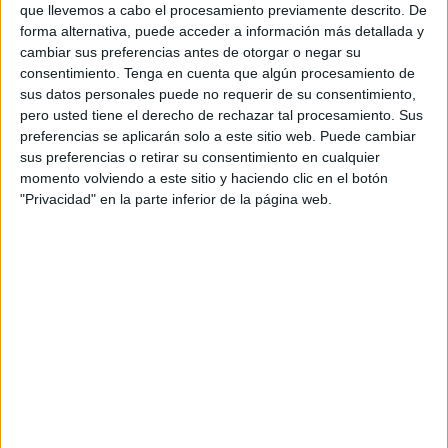
Vissel Kobe
que llevemos a cabo el procesamiento previamente descrito. De
forma alternativa, puede acceder a información más detallada y
Avispa Fukuoka
cambiar sus preferencias antes de otorgar o negar su
J.LEAGUE International YouTube
consentimiento.
Tenga en cuenta que algún procesamiento de
sus datos personales puede no requerir de su consentimiento,
pero usted tiene el derecho de rechazar tal procesamiento. Sus
DATOS ESTADÍSTICOS DEL EQUIPO AVISPA FUKUOKA EN
preferencias se aplicarán solo a este sitio web. Puede cambiar
TELEVISIÓN EN ESPAÑA
sus preferencias o retirar su consentimiento en cualquier
momento volviendo a este sitio y haciendo clic en el botón
A fecha de hoy
06/08/2026
y desde que esta web recoge los datos
"Privacidad" en la parte inferior de la página web.
estadísticos de cuándo y dónde se televisan los partidos de
Fútbol
del
equipo
Avispa Fukuoka
en
España
, que fue el
23/04/2023
, podemos dar
los siguientes datos:
23
PARTIDOS TELEVISADOS
23 partidos en abierto
100%
0 partidos de pago
0%