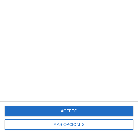
TOTAL
MÁXIMO
TOTAL
3
4
13
COMPETICIONES
VS Vissel Kobe
RIVALES
RANKING POR EQUIPOS
Vissel Kobe
4 (17,39%)
Gamba Osaka
3 (13,04%)
Urawa Red Diamonds
3 (13,04%)
Consadole Sapporo
2 (8,7%)
Yokohama F. Marinos
2 (8,7%)
Ver ranking completo
RANKING POR COMPETICIONES
J1 League
20 (86,96%)
ACEPTO
J League Cup
2 (8,7%)
Amistoso
1 (4,35%)
MÁS OPCIONES
Ver ranking completo