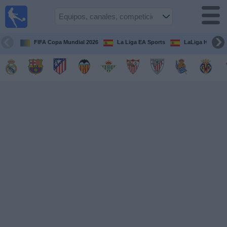
Fútbol
en la
TV
FIFA Copa Mundial 2026
La Liga EA Sports
LaLiga Hypermo
Guía de
Partidos
Televisados
Fútbol
hoy
Equipos
Competiciones
Canales
TV
Otros