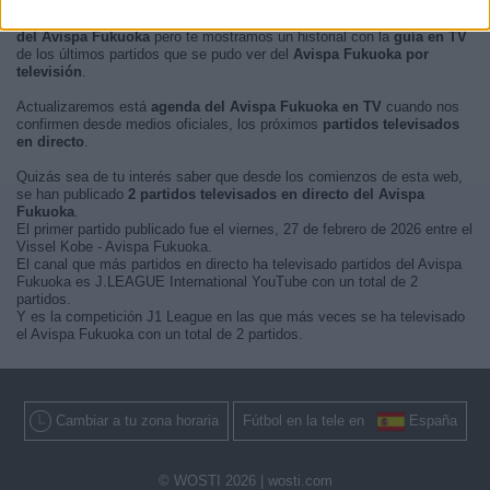
En este momento, no hay
partidos de fútbol televisados en directo
del Avispa Fukuoka
pero te mostramos un historial con la
guía en TV
de los últimos partidos que se pudo ver del
Avispa Fukuoka por
televisión
.
Actualizaremos está
agenda del Avispa Fukuoka en TV
cuando nos
confirmen desde medios oficiales, los próximos
partidos televisados
en directo
.
Quizás sea de tu interés saber que desde los comienzos de esta web,
se han publicado
2 partidos televisados en directo del Avispa
Fukuoka
.
El primer partido publicado fue el viernes, 27 de febrero de 2026 entre el
Vissel Kobe - Avispa Fukuoka.
El canal que más partidos en directo ha televisado partidos del Avispa
Fukuoka es J.LEAGUE International YouTube con un total de 2
partidos.
Y es la competición J1 League en las que más veces se ha televisado
el Avispa Fukuoka con un total de 2 partidos.
Cambiar a tu zona horaria
Fútbol en la tele en
España
© WOSTI 2026 |
wosti.com