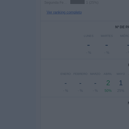
Segunda Federación
1 (25%)
Ver ranking completo
Nº DE 
LUNES
MARTES
MIÉR
-
-
- %
- %
-
ENERO
FEBRERO
MARZO
ABRIL
MAYO
-
-
-
2
1
- %
- %
- %
50%
25%