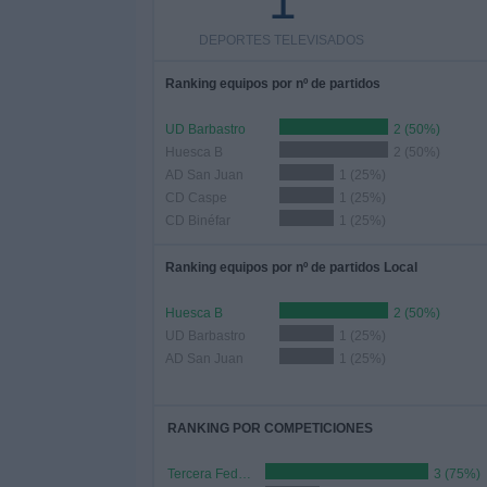
1
DEPORTES TELEVISADOS
Ranking equipos por nº de partidos
UD Barbastro
2 (50%)
Huesca B
2 (50%)
AD San Juan
1 (25%)
CD Caspe
1 (25%)
CD Binéfar
1 (25%)
Ranking equipos por nº de partidos Local
Huesca B
2 (50%)
UD Barbastro
1 (25%)
AD San Juan
1 (25%)
RANKING POR COMPETICIONES
Tercera Federación
3 (75%)