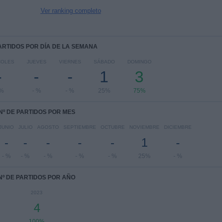
Ver ranking completo
PARTIDOS POR DÍA DE LA SEMANA
COLES
JUEVES
VIERNES
SÁBADO
DOMINGO
-
-
-
1
3
 %
- %
- %
25%
75%
Nº DE PARTIDOS POR MES
JUNIO
JULIO
AGOSTO
SEPTIEMBRE
OCTUBRE
NOVIEMBRE
DICIEMBRE
-
-
-
-
-
1
-
- %
- %
- %
- %
- %
25%
- %
Nº DE PARTIDOS POR AÑO
2023
4
100%