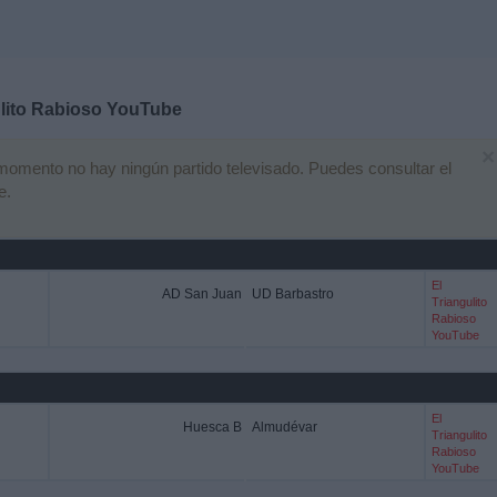
ulito Rabioso YouTube
×
omento no hay ningún partido televisado. Puedes consultar el
e.
El
AD San Juan
UD Barbastro
Triangulito
Rabioso
YouTube
El
Huesca B
Almudévar
Triangulito
Rabioso
YouTube