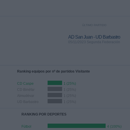
ÚLTIMO PARTIDO
AD San Juan - UD Barbastro
05/11/2023 Segunda Federación
Ranking equipos por nº de partidos Visitante
CD Caspe
1 (25%)
CD Binéfar
1 (25%)
Almudévar
1 (25%)
UD Barbastro
1 (25%)
RANKING POR DEPORTES
Fútbol
4 (100%)