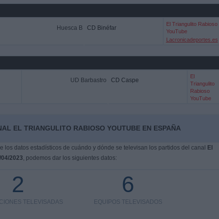
El Triangulito Rabioso
Huesca B
CD Binéfar
YouTube
Lacronicadeportes.es
El
UD Barbastro
CD Caspe
Triangulito
Rabioso
YouTube
NAL EL TRIANGULITO RABIOSO YOUTUBE EN ESPAÑA
los datos estadísticos de cuándo y dónde se televisan los partidos del canal
El
/04/2023
, podemos dar los siguientes datos:
2
6
CIONES TELEVISADAS
EQUIPOS TELEVISADOS