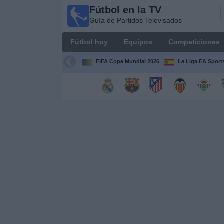
Fútbol en la TV
Fútbol
Guía de Partidos Televisados
en la
TV
Fútbol hoy
Equipos
Competiciones
Guía de
Partidos
FIFA Copa Mundial 2026
La Liga EA Sport
Televisados
Fútbol
hoy
Equipos
Competiciones
Canales
TV
Otros