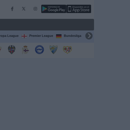
ropa League
Premier League
Bundesliga
Supercopa de España