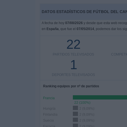
DATOS ESTADÍSTICOS DE FÚTBOL DEL CA
A fecha de hoy
07/08/2026
y desde que esta web recoge 
en
España
, que fue el
07/05/2014
, podemos dar los sig
22
PARTIDOS TELEVISADOS
COMPETI
1
DEPORTES TELEVISADOS
Ranking equipos por nº de partidos
Francia
22 (100%)
Hungría
2 (9,09%)
Finlandia
2 (9,09%)
Suecia
2 (9,09%)
Escocia
2 (9,09%)