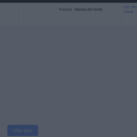
D17 (M+
Francia
Irlanda del Norte
Astra)
Más días