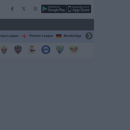
ropa League
Premier League
Bundesliga
Supercopa de España