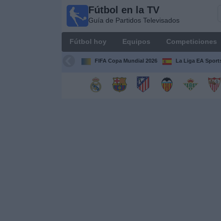
Fútbol en la TV
Fútbol
Guía de Partidos Televisados
en la
TV
Fútbol hoy
Equipos
Competiciones
Guía de
Partidos
FIFA Copa Mundial 2026
La Liga EA Sport
Televisados
Fútbol
hoy
Equipos
Competiciones
Canales
TV
Otros