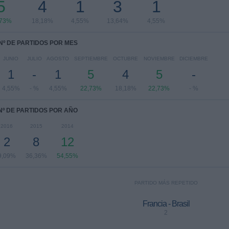
5
4
1
3
1
,73%
18,18%
4,55%
13,64%
4,55%
Nº DE PARTIDOS POR MES
JUNIO
JULIO
AGOSTO
SEPTIEMBRE
OCTUBRE
NOVIEMBRE
DICIEMBRE
1
-
1
5
4
5
-
4,55%
- %
4,55%
22,73%
18,18%
22,73%
- %
Nº DE PARTIDOS POR AÑO
2016
2015
2014
2
8
12
9,09%
36,36%
54,55%
PARTIDO MÁS REPETIDO
Francia - Brasil
2