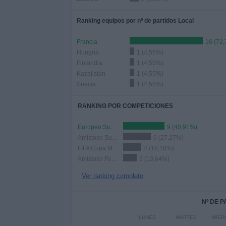
Ranking equipos por nº de partidos Local
Francia
16 (72
Hungría
1 (4,55%)
Finlandia
1 (4,55%)
Kazajistán
1 (4,55%)
Suecia
1 (4,55%)
RANKING POR COMPETICIONES
Europeo Sub-21
9 (40,91%)
Amistoso Sub-21
6 (27,27%)
FIFA Copa Mundial Femenina
4 (18,18%)
Amistoso Femenino
3 (13,64%)
Ver ranking completo
Nº DE 
LUNES
MARTES
MIÉR