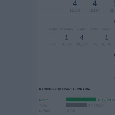
4
4
18,18%
18,18%
22
ENERO
FEBRERO
MARZO
ABRIL
MAYO
-
1
4
-
1
- %
4,55%
18,18%
- %
4,55%
RANKING POR FRANJA HORARIA
Noche
13 (59,09%)
Tarde
9 (40,91%)
Mañana
0 (0%)