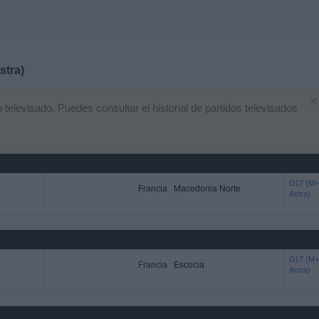
stra)
×
elevisado. Puedes consultar el historial de partidos televisados
D17 (M+
Francia
Macedonia Norte
Astra)
D17 (M+
Francia
Escocia
Astra)