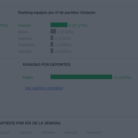
Ranking equipos por nº de partidos Visitante
,73%)
Francia
6 (27,27%)
Brasil
2 (9,09%)
Hungría
1 (4,55%)
Finlandia
1 (4,55%)
Islandia
1 (4,55%)
RANKING POR DEPORTES
Fútbol
22 (100%)
Ver ranking completo
PARTIDOS POR DÍA DE LA SEMANA
COLES
JUEVES
VIERNES
SÁBADO
DOMINGO