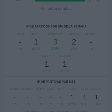
Fútbol
8 (100%)
Ver ranking completo
Nº DE PARTIDOS POR DÍA DE LA SEMANA
LUNES
MARTES
MIÉRCOLES
JUEVES
VIERNES
-
1
3
2
-
- %
12,5%
37,5%
25%
- %
SÁBADO
DOMINGO
1
1
12,5%
12,5%
Nº DE PARTIDOS POR MES
ENERO
FEBRERO
MARZO
ABRIL
MAYO
JUNIO
JULIO
AGOSTO
-
-
-
-
-
1
4
1
- %
- %
- %
- %
- %
12,5%
50%
12,5%
SEPTIEMBRE
OCTUBRE
NOVIEMBRE
DICIEMBRE