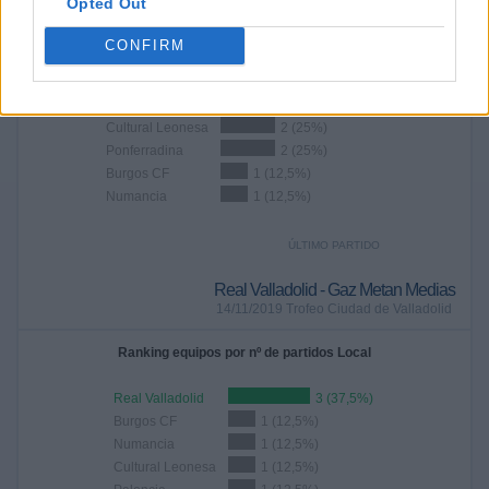
Opted Out
DEPORTES TELEVISADOS
CONFIRM
Ranking equipos por nº de partidos
Real Valladolid
4 (50%)
Cultural Leonesa
2 (25%)
Ponferradina
2 (25%)
Burgos CF
1 (12,5%)
Numancia
1 (12,5%)
ÚLTIMO PARTIDO
Real Valladolid - Gaz Metan Medias
14/11/2019 Trofeo Ciudad de Valladolid
Ranking equipos por nº de partidos Local
Real Valladolid
3 (37,5%)
Burgos CF
1 (12,5%)
Numancia
1 (12,5%)
Cultural Leonesa
1 (12,5%)