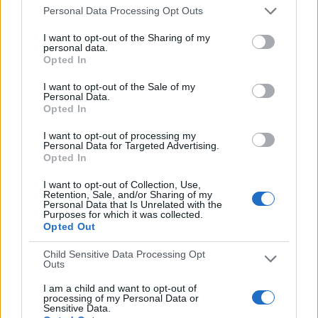
Personal Data Processing Opt Outs
I want to opt-out of the Sharing of my
DATOS ESTADÍSTICOS DE FÚTBOL DEL CANAL CYLTV EN
personal data.
ESPAÑA
Opted In
I want to opt-out of the Sale of my
A fecha de hoy
07/08/2026
y desde que esta web recoge los datos
Personal Data.
estadísticos de cuándo y dónde se televisan los partidos del canal
CYLTV
Opted In
en
España
, que fue el
02/06/2013
, podemos dar los siguientes datos:
I want to opt-out of processing my
8
Personal Data for Targeted Advertising.
Opted In
PARTIDOS TELEVISADOS
I want to opt-out of Collection, Use,
4
Retention, Sale, and/or Sharing of my
Personal Data that Is Unrelated with the
Purposes for which it was collected.
Opted Out
COMPETICIONES TELEVISADAS
11
Child Sensitive Data Processing Opt
Outs
EQUIPOS TELEVISADOS
I am a child and want to opt-out of
1
processing of my Personal Data or
Sensitive Data.