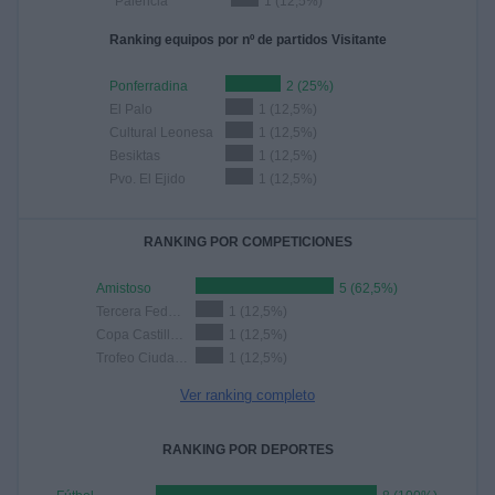
Palencia
1 (12,5%)
Ranking equipos por nº de partidos Visitante
Ponferradina
2 (25%)
El Palo
1 (12,5%)
Cultural Leonesa
1 (12,5%)
Besiktas
1 (12,5%)
Pvo. El Ejido
1 (12,5%)
RANKING POR COMPETICIONES
Amistoso
5 (62,5%)
Tercera Federación
1 (12,5%)
Copa Castilla y León
1 (12,5%)
Trofeo Ciudad de Valladolid
1 (12,5%)
Ver ranking completo
RANKING POR DEPORTES