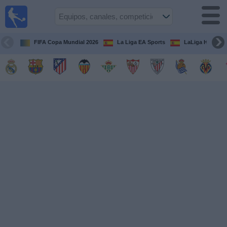
Fútbol
en la
TV
FIFA Copa Mundial 2026
La Liga EA Sports
LaLiga Hypermo
Guía de
Partidos
Televisados
Fútbol
hoy
Equipos
Competiciones
Canales
TV
Otros