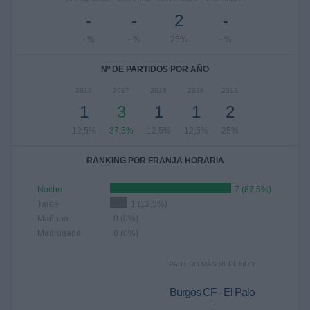
-
-
2
-
- %
- %
25%
- %
Nº DE PARTIDOS POR AÑO
2019
2017
2016
2014
2013
1
3
1
1
2
12,5%
37,5%
12,5%
12,5%
25%
RANKING POR FRANJA HORARIA
Noche
7 (87,5%)
Tarde
1 (12,5%)
Mañana
0 (0%)
Madrugada
0 (0%)
PARTIDO MÁS REPETIDO
Burgos CF - El Palo
1