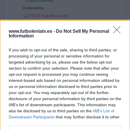
Cultural Leonesa
Ponferradina
CYLTV (Castilla y León)
Miércoles, 20/11/2013
www.futbolenlatv.es -
Do Not Sell My Personal
Information
20:00
Copa Castilla y León
Final
If you wish to opt-out of the sale, sharing to third parties, or
processing of your personal or sensitive information for
Numancia
targeted advertising by us, please use the below opt-out
Ponferradina
section to confirm your selection. Please note that after your
CYLTV (Castilla y León)
opt-out request is processed you may continue seeing
interest-based ads based on personal information utilized by
us or personal information disclosed to third parties prior to
Domingo, 02/06/2013
your opt-out. You may separately opt-out of the further
18:30
Tercera Federación
disclosure of your personal information by third parties on the
Playoffs de ascenso
IAB’s list of downstream participants. This information may
also be disclosed by us to third parties on the
IAB’s List of
Burgos CF
Downstream Participants
that may further disclose it to other
El Palo
third parties.
CYLTV (Castilla y León)