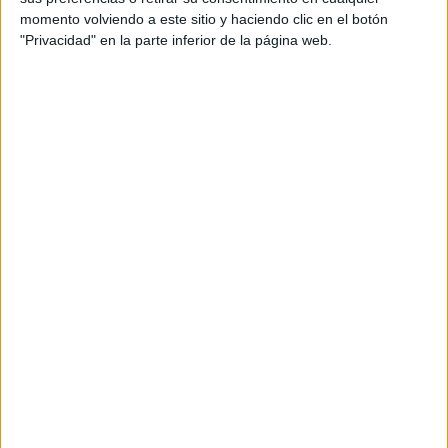
momento volviendo a este sitio y haciendo clic en el botón
Granada CF
"Privacidad" en la parte inferior de la página web.
Leganés
Multifútbol 6 (181)
Movistar+ Dispositivos
Abono Fútbol Multi 4
Martes, 15/12/2015
21:00
Copa del Rey
1/16 de Final
Partido de Vuelta
Sevilla FC
UD Logroñés
Multifútbol 7 (182)
Movistar+ Dispositivos
Abono Fútbol Multi 4