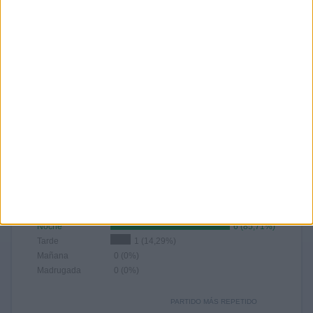
- %
- %
14,29%
14,29%
14,29%
- %
- %
AGOSTO
SEPTIEMBRE
OCTUBRE
NOVIEMBRE
DICIEMBRE
-
-
-
-
4
- %
- %
- %
- %
57,14%
Nº DE PARTIDOS POR AÑO
2016
2015
3
4
42,86%
57,14%
RANKING POR FRANJA HORARIA
Noche
6 (85,71%)
Tarde
1 (14,29%)
Mañana
0 (0%)
Madrugada
0 (0%)
PARTIDO MÁS REPETIDO