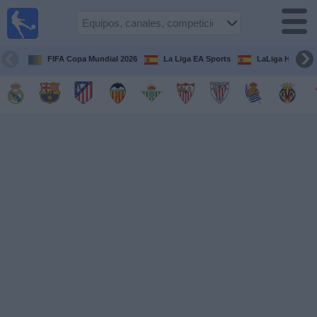
Fútbol
en la
TV
FIFA Copa Mundial 2026
La Liga EA Sports
LaLiga Hypermo
Guía de
Partidos
Televisados
Fútbol
hoy
Equipos
Competiciones
Canales
TV
Otros