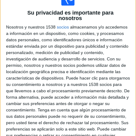
Valencia CF
Su privacidad es importante para
nosotros
Eibar
Multifútbol 3 (178)
Movistar+ Dispositivos
Nosotros y nuestros 1538
socios
almacenamos y/o accedemos
Abono Fútbol Multi 4
a información en un dispositivo, como cookies, y procesamos
datos personales, como identificadores únicos e información
estándar enviada por un dispositivo para publicidad y contenido
Miércoles, 02/03/2016
personalizado, medición de publicidad y contenido,
20:00
La Liga EA Sports
investigación de audiencia y desarrollo de servicios.
Con su
permiso, nosotros y nuestros socios podemos utilizar datos de
Athletic Club
localización geográfica precisa e identificación mediante las
Deportivo
características de dispositivos. Puede hacer clic para otorgarnos
su consentimiento a nosotros y a nuestros 1538 socios para
Canal+ Liga (46 Movistar+)
Multifútbol 3 (178)
que llevemos a cabo el procesamiento previamente descrito. De
Movistar+ Dispositivos
Abono Fútbol Multi 4
forma alternativa, puede acceder a información más detallada y
cambiar sus preferencias antes de otorgar o negar su
Jueves, 17/12/2015
consentimiento.
Tenga en cuenta que algún procesamiento de
sus datos personales puede no requerir de su consentimiento,
21:00
Copa del Rey
pero usted tiene el derecho de rechazar tal procesamiento. Sus
1/16 de Final
preferencias se aplicarán solo a este sitio web. Puede cambiar
Partido de Vuelta
sus preferencias o retirar su consentimiento en cualquier