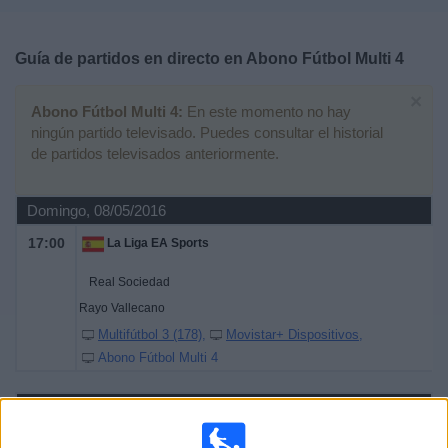
Deportes
Guía de partidos en directo en
Abono Fútbol Multi 4
Noticias
×
Abono Fútbol Multi 4:
En este momento no hay
Widget
ningún partido televisado. Puedes consultar el historial
de partidos televisados anteriormente.
Domingo, 08/05/2016
17:00
La Liga EA Sports
Real Sociedad
Rayo Vallecano
Multifútbol 3 (178)
Movistar+ Dispositivos
Abono Fútbol Multi 4
Miércoles, 20/04/2016
20:45
La Liga EA Sports