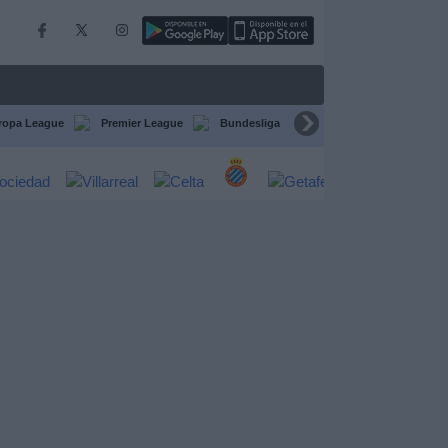
ropa League
Premier League
Bundesliga
Supercopa de España