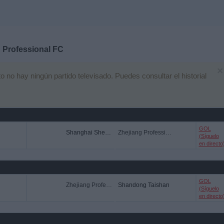
 Professional FC
×
no hay ningún partido televisado. Puedes consultar el historial
GOL
Shanghai Shenhua
Zhejiang Professional FC
(Síguelo
en directo
GOL
Zhejiang Professional FC
Shandong Taishan
(Síguelo
en directo