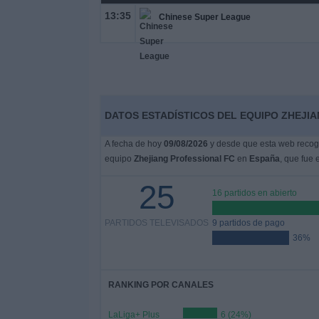
13:35
Chinese Super League
DATOS ESTADÍSTICOS DEL EQUIPO ZHEJIA
A fecha de hoy
09/08/2026
y desde que esta web recoge
equipo
Zhejiang Professional FC
en
España
, que fue 
25
16 partidos en abierto
PARTIDOS TELEVISADOS
9 partidos de pago
36%
RANKING POR CANALES
LaLiga+ Plus
6 (24%)