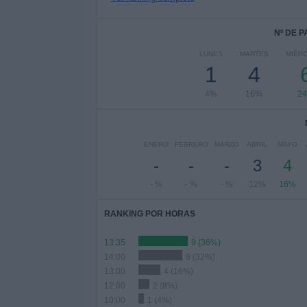
Nº DE 
LUNES
MARTES
MIÉR
1
4
4%
16%
2
ENERO
FEBRERO
MARZO
ABRIL
MAYO
-
-
-
3
4
- %
- %
- %
12%
16%
RANKING POR HORAS
13:35
9 (36%)
14:00
8 (32%)
13:00
4 (16%)
12:00
2 (8%)
10:00
1 (4%)