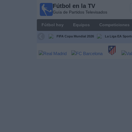
Fútbol en la TV
Fútbol
Guía de Partidos Televisados
en la
TV
Fútbol hoy
Equipos
Competiciones
Guía de
Partidos
FIFA Copa Mundial 2026
La Liga EA Sport
Televisados
Fútbol
hoy
Equipos
Competiciones
Canales
TV
Otros