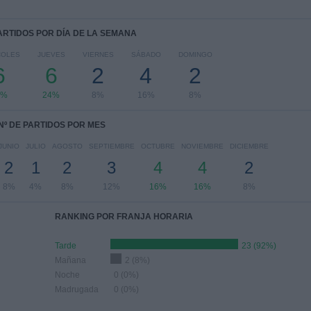
PARTIDOS POR DÍA DE LA SEMANA
COLES
JUEVES
VIERNES
SÁBADO
DOMINGO
6
6
2
4
2
4%
24%
8%
16%
8%
Nº DE PARTIDOS POR MES
JUNIO
JULIO
AGOSTO
SEPTIEMBRE
OCTUBRE
NOVIEMBRE
DICIEMBRE
2
1
2
3
4
4
2
8%
4%
8%
12%
16%
16%
8%
RANKING POR FRANJA HORARIA
Tarde
23 (92%)
Mañana
2 (8%)
Noche
0 (0%)
Madrugada
0 (0%)