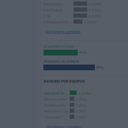
GolStadium
6 (24%)
OneFootball
6 (24%)
GOL
6 (24%)
GolStadium Premium
4 (16%)
Ver ranking completo
10 partidos en local
40%
15 partidos de visitante
60%
RANKING POR EQUIPOS
Shanghai Shenhua
3 (12%)
Buriram United
2 (8%)
Ventforet Kofu
2 (8%)
Melbourne City
2 (8%)
Shenzhen Peng City
2 (8%)
Ver ranking completo