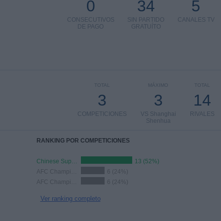
0
34
5
CONSECUTIVOS
SIN PARTIDO
CANALES TV
DE PAGO
GRATUÍTO
TOTAL
MÁXIMO
TOTAL
3
3
14
COMPETICIONES
VS Shanghai
RIVALES
Shenhua
RANKING POR COMPETICIONES
Chinese Super League
13 (52%)
AFC Champions League Elite
6 (24%)
AFC Champions League Two
6 (24%)
Ver ranking completo