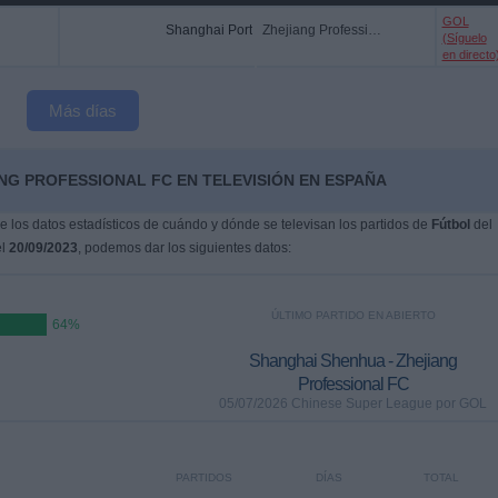
GOL
Shanghai Port
Zhejiang Professional FC
(Síguelo
en directo
Más días
NG PROFESSIONAL FC EN TELEVISIÓN EN ESPAÑA
 los datos estadísticos de cuándo y dónde se televisan los partidos de
Fútbol
del
el
20/09/2023
, podemos dar los siguientes datos:
ÚLTIMO PARTIDO EN ABIERTO
64%
Shanghai Shenhua - Zhejiang
Professional FC
05/07/2026 Chinese Super League por GOL
PARTIDOS
DÍAS
TOTAL