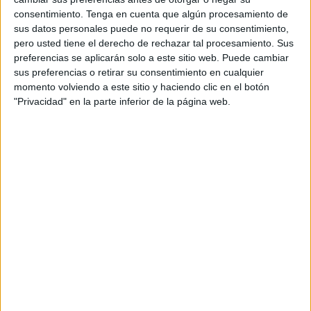
consentimiento.
Tenga en cuenta que algún procesamiento de
A fecha de hoy
08/08/2026
y desde que esta web recoge los datos
sus datos personales puede no requerir de su consentimiento,
estadísticos de cuándo y dónde se televisan los partidos de
Fútbol
del
pero usted tiene el derecho de rechazar tal procesamiento. Sus
equipo
XR Soccer Training
en
España
, que fue el
04/04/2023
, podemos
preferencias se aplicarán solo a este sitio web. Puede cambiar
dar los siguientes datos:
sus preferencias o retirar su consentimiento en cualquier
momento volviendo a este sitio y haciendo clic en el botón
1
"Privacidad" en la parte inferior de la página web.
PARTIDOS TELEVISADOS
1 partidos en abierto
100%
0 partidos de pago
0%
ÚLTIMO PARTIDO EN ABIERTO
XR Soccer Training - FC Barcelona Femenino
04/04/2023 Mundialito por Esport3
RANKING POR CANALES
Esport3
1 (100%)