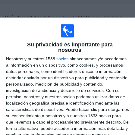
Deportes
Guía de partidos televisados de
XR Soccer Training
Noticias
×
XR Soccer Training:
En este momento no hay ningún
Widget
partido televisado. Puedes consultar el historial de
Su privacidad es importante para
partidos televisados anteriormente.
nosotros
Nosotros y nuestros 1538
socios
almacenamos y/o accedemos
Martes, 04/04/2023
a información en un dispositivo, como cookies, y procesamos
datos personales, como identificadores únicos e información
11:30
Mundialito
estándar enviada por un dispositivo para publicidad y contenido
Femenino 2009
personalizado, medición de publicidad y contenido,
investigación de audiencia y desarrollo de servicios.
Con su
XR Soccer Training
permiso, nosotros y nuestros socios podemos utilizar datos de
FC Barcelona Femenino
localización geográfica precisa e identificación mediante las
Esport3 (Cataluña)
características de dispositivos. Puede hacer clic para otorgarnos
su consentimiento a nosotros y a nuestros 1538 socios para
que llevemos a cabo el procesamiento previamente descrito. De
DATOS ESTADÍSTICOS DEL EQUIPO XR SOCCER TRAINING
forma alternativa, puede acceder a información más detallada y
EN TELEVISIÓN EN ESPAÑA
cambiar sus preferencias antes de otorgar o negar su