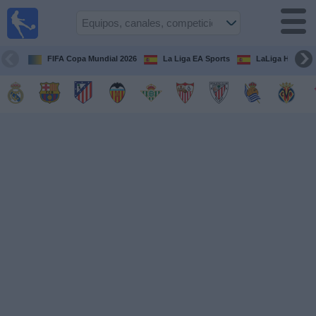
Fútbol
en la
TV
FIFA Copa Mundial 2026
La Liga EA Sports
LaLiga Hypermo
Guía de
Partidos
Televisados
Fútbol
hoy
Equipos
Competiciones
Canales
TV
Otros