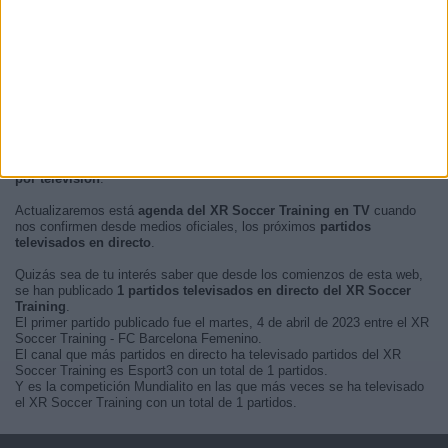
En este momento, no hay
partidos de fútbol televisados en directo
del XR Soccer Training
pero te mostramos un historial con la
guía en
TV
de los últimos partidos que se pudo ver del
XR Soccer Training
por televisión
.
Actualizaremos está
agenda del XR Soccer Training en TV
cuando
nos confirmen desde medios oficiales, los próximos
partidos
televisados en directo
.
Quizás sea de tu interés saber que desde los comienzos de esta web,
se han publicado
1 partidos televisados en directo del XR Soccer
Training
.
El primer partido publicado fue el martes, 4 de abril de 2023 entre el XR
Soccer Training - FC Barcelona Femenino.
El canal que más partidos en directo ha televisado partidos del XR
Soccer Training es Esport3 con un total de 1 partidos.
Y es la competición Mundialito en las que más veces se ha televisado
el XR Soccer Training con un total de 1 partidos.