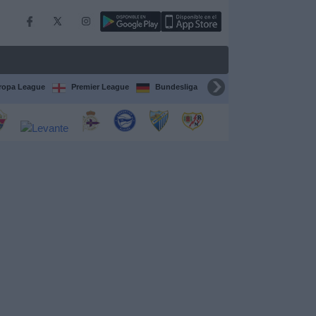
ropa League
Premier League
Bundesliga
Supercopa de España