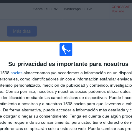
CONCACAF
Santa Fe FC Women
Whitecaps FC Girls Elite
YouTube
Más días
APS FC GIRLS ELITE EN TELEVISIÓN EN ESPAÑA
 los datos estadísticos de cuándo y dónde se televisan los partidos de
Fútbol
del
Su privacidad es importante para nosotros
l
22/08/2024
, podemos dar los siguientes datos:
s 1538
socios
almacenamos y/o accedemos a información en un disposit
sonales, como identificadores únicos e información estándar enviada 
ntenido personalizado, medición de publicidad y contenido, investigaci
ÚLTIMO PARTIDO EN ABIERTO
os.
Con su permiso, nosotros y nuestros socios podemos utilizar datos 
Whitecaps FC Girls Elite - Portland Thorns
identificación mediante las características de dispositivos. Puede hacer
16/10/2024 CONCACAF Women's Champions
ntimiento a nosotros y a nuestros 1538 socios para que llevemos a ca
Cup por CONCACAF YouTube
. De forma alternativa, puede acceder a información más detallada y 
e otorgar o negar su consentimiento.
Tenga en cuenta que algún proc
de no requerir de su consentimiento, pero usted tiene el derecho de r
PARTIDOS
DÍAS
TOTAL
referencias se aplicarán solo a este sitio web. Puede cambiar sus pref