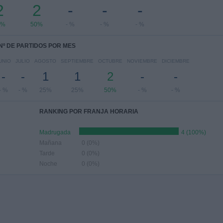
2
2
-
-
-
0%
50%
- %
- %
- %
Nº DE PARTIDOS POR MES
UNIO
JULIO
AGOSTO
SEPTIEMBRE
OCTUBRE
NOVIEMBRE
DICIEMBRE
-
-
1
1
2
-
-
- %
- %
25%
25%
50%
- %
- %
RANKING POR FRANJA HORARIA
Madrugada
4 (100%)
Mañana
0 (0%)
Tarde
0 (0%)
Noche
0 (0%)