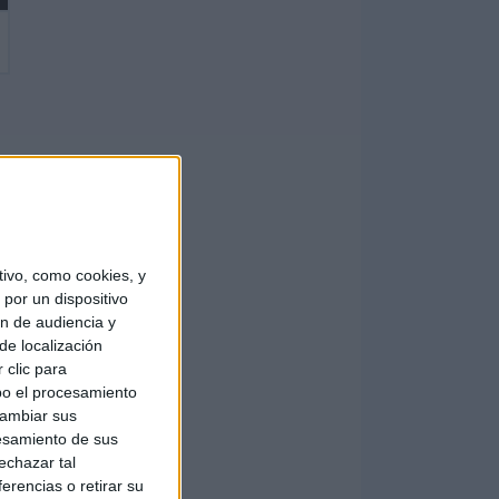
ivo, como cookies, y
por un dispositivo
ón de audiencia y
de localización
 clic para
bo el procesamiento
cambiar sus
esamiento de sus
echazar tal
erencias o retirar su