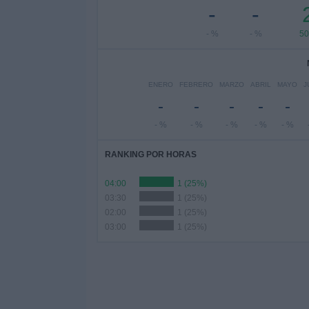
-
-
- %
- %
5
ENERO
FEBRERO
MARZO
ABRIL
MAYO
J
-
-
-
-
-
- %
- %
- %
- %
- %
RANKING POR HORAS
04:00
1 (25%)
03:30
1 (25%)
02:00
1 (25%)
03:00
1 (25%)