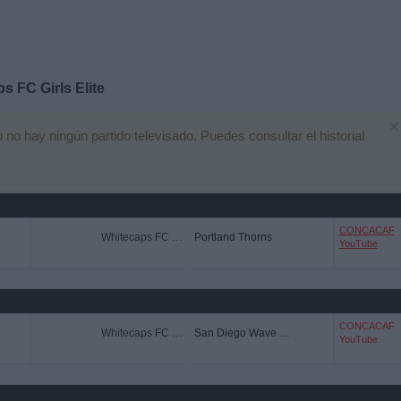
s FC Girls Elite
×
o hay ningún partido televisado. Puedes consultar el historial
CONCACAF
Whitecaps FC Girls Elite
Portland Thorns
YouTube
CONCACAF
Whitecaps FC Girls Elite
San Diego Wave FC
YouTube