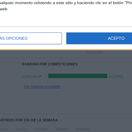
0
658
1
alquier momento volviendo a este sitio y haciendo clic en el botón "Pri
 web.
CONSECUTIVOS
SIN PARTIDO
CANALES TV
DE PAGO
GRATUÍTO
TOTAL
MÁXIMO
TOTAL
1
1
4
ÁS OPCIONES
ACEPTO
COMPETICIONES
VS América
RIVALES
Femenino
RANKING POR COMPETICIONES
CONCACAF Women's Champions Cup
4 (100%)
Ver ranking completo
PARTIDOS POR DÍA DE LA SEMANA
COLES
JUEVES
VIERNES
SÁBADO
DOMINGO