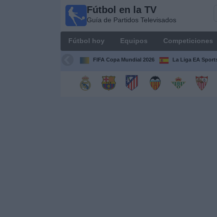
Fútbol en la TV
Fútbol
Guía de Partidos Televisados
en la
TV
Fútbol hoy
Equipos
Competiciones
Guía de
Partidos
FIFA Copa Mundial 2026
La Liga EA Sport
Televisados
Fútbol
hoy
Equipos
Competiciones
Canales
TV
Otros