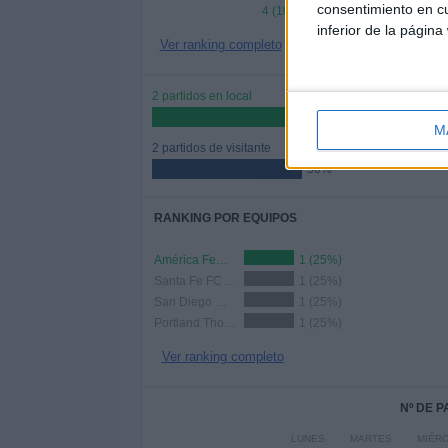
consentimiento en cu
4 (100%)
inferior de la página
Ver ranking completo
2 partidos en local
50%
M
2 partidos de visitante
50%
RANKING POR EQUIPOS
América Femenino
1 (25%)
Santa Fe FC Women
1 (25%)
San Diego Wave FC
1 (25%)
Portland Thorns
1 (25%)
Ver ranking completo
Nº DE 
LUNES
MARTES
MIÉR