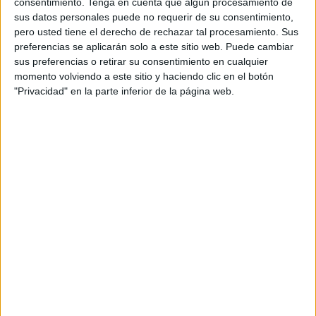
consentimiento.
Tenga en cuenta que algún procesamiento de
sus datos personales puede no requerir de su consentimiento,
2
pero usted tiene el derecho de rechazar tal procesamiento. Sus
preferencias se aplicarán solo a este sitio web. Puede cambiar
PARTIDOS TELEVISADOS
sus preferencias o retirar su consentimiento en cualquier
momento volviendo a este sitio y haciendo clic en el botón
2 partidos en abierto
"Privacidad" en la parte inferior de la página web.
100%
0 partidos de pago
0%
ÚLTIMO PARTIDO EN ABIERTO
Real Sociedad Academy - Urnieta KE
25/03/2023 División Honor Infantil por Real Sociedad TV YouTube
RANKING POR CANALES
Real Sociedad TV YouTube
2 (100%)
Ver ranking completo
PARTIDOS
DÍAS
TOTAL