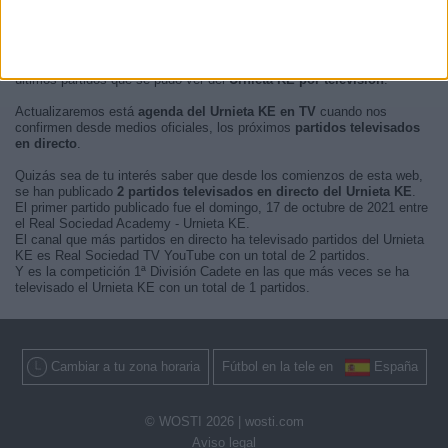
En este momento, no hay
partidos de fútbol televisados en directo
del Urnieta KE
pero te mostramos un historial con la
guía en TV
de los
últimos partidos que se pudo ver del
Urnieta KE por televisión
.
Actualizaremos está
agenda del Urnieta KE en TV
cuando nos
confirmen desde medios oficiales, los próximos
partidos televisados
en directo
.
Quizás sea de tu interés saber que desde los comienzos de esta web,
se han publicado
2 partidos televisados en directo del Urnieta KE
.
El primer partido publicado fue el domingo, 17 de octubre de 2021 entre
el Real Sociedad Academy - Urnieta KE.
El canal que más partidos en directo ha televisado partidos del Urnieta
KE es Real Sociedad TV YouTube con un total de 2 partidos.
Y es la competición 1ª División Cadete en las que más veces se ha
televisado el Urnieta KE con un total de 1 partidos.
Cambiar a tu zona horaria
Fútbol en la tele en
España
© WOSTI 2026 |
wosti.com
Aviso legal