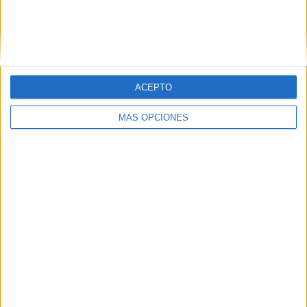
División Honor Infantil
1 (50%)
1ª División Cadete
1 (50%)
Ver ranking completo
ACEPTO
Nº DE PARTIDOS POR DÍA DE LA SEMANA
MÁS OPCIONES
LUNES
MARTES
MIÉRCOLES
JUEVES
VIERNES
-
-
-
-
-
- %
- %
- %
- %
- %
SÁBADO
DOMINGO
1
1
50%
50%
Nº DE PARTIDOS POR MES
ENERO
FEBRERO
MARZO
ABRIL
MAYO
JUNIO
JULIO
AGOSTO