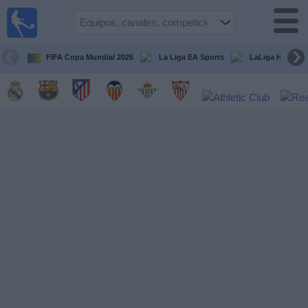
Fútbol
en la
TV
FIFA Copa Mundial 2026
La Liga EA Sports
LaLiga Hypermo
Guía de
Partidos
Televisados
Fútbol
hoy
Equipos
Competiciones
Canales
TV
Otros