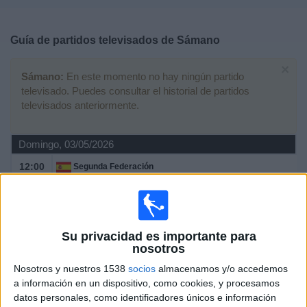
Deportes
Guía de partidos televisados de
Sámano
Noticias
×
Sámano:
En este momento no hay ningún partido
Widget
televisado. Puedes consultar el historial de partidos
televisados anteriormente.
Domingo, 03/05/2026
12:00
Segunda Federación
Grupo 1
Sámano
Bergantiños
Su privacidad es importante para
TV FootballClub (Acceder)
nosotros
Nosotros y nuestros 1538
socios
almacenamos y/o accedemos
Domingo, 26/04/2026
a información en un dispositivo, como cookies, y procesamos
datos personales, como identificadores únicos e información
12:00
Segunda Federación