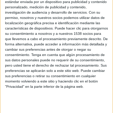
estándar enviada por un dispositivo para publicidad y contenido
Grupo 1
personalizado, medición de publicidad y contenido,
investigación de audiencia y desarrollo de servicios.
Con su
Marino Luanco
permiso, nosotros y nuestros socios podemos utilizar datos de
Sámano
localización geográfica precisa e identificación mediante las
TV FootballClub (Acceder)
características de dispositivos. Puede hacer clic para otorgarnos
su consentimiento a nosotros y a nuestros 1538 socios para
Domingo, 19/04/2026
que llevemos a cabo el procesamiento previamente descrito. De
forma alternativa, puede acceder a información más detallada y
17:00
Segunda Federación
cambiar sus preferencias antes de otorgar o negar su
Grupo 1
consentimiento.
Tenga en cuenta que algún procesamiento de
sus datos personales puede no requerir de su consentimiento,
Sámano
pero usted tiene el derecho de rechazar tal procesamiento. Sus
Numancia
preferencias se aplicarán solo a este sitio web. Puede cambiar
TV FootballClub (Acceder)
Canal 9 Soria
sus preferencias o retirar su consentimiento en cualquier
CANAL 9 SORIA YouTube
momento volviendo a este sitio y haciendo clic en el botón
"Privacidad" en la parte inferior de la página web.