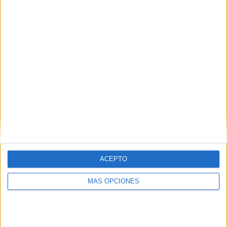
01/10/2025 Caribbean Club Championship por CONCACAF YouTube,
CONCACAF GO
RANKING POR CANALES
CONCACAF YouTube
14 (100%)
CONCACAF GO
10 (71,43%)
Ver ranking completo
PARTIDOS
DÍAS
TOTAL
0
309
2
CONSECUTIVOS
SIN PARTIDO
CANALES TV
DE PAGO
GRATUÍTO
ACEPTO
7 partidos en local
50%
MÁS OPCIONES
7 partidos de visitante
50%
TOTAL
MÁXIMO
TOTAL