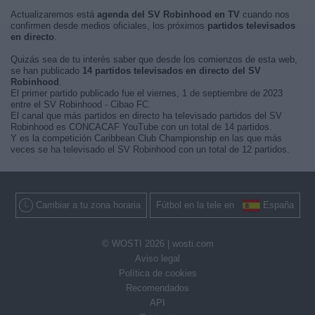
Actualizaremos está
agenda del SV Robinhood en TV
cuando nos
confirmen desde medios oficiales, los próximos
partidos televisados
en directo
.
Quizás sea de tu interés saber que desde los comienzos de esta web,
se han publicado
14 partidos televisados en directo del SV
Robinhood
.
El primer partido publicado fue el viernes, 1 de septiembre de 2023
entre el SV Robinhood - Cibao FC.
El canal que más partidos en directo ha televisado partidos del SV
Robinhood es CONCACAF YouTube con un total de 14 partidos.
Y es la competición Caribbean Club Championship en las que más
veces se ha televisado el SV Robinhood con un total de 12 partidos.
Cambiar a tu zona horaria
Fútbol en la tele en
España
© WOSTI 2026 |
wosti.com
Aviso legal
Política de cookies
Recomendados
API