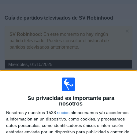
Deportes
Guía de partidos televisados de
SV Robinhood
Noticias
×
SV Robinhood:
En este momento no hay ningún
Widget
partido televisado. Puedes consultar el historial de
partidos televisados anteriormente.
Miércoles, 01/10/2025
02:00
Caribbean Club Championship
Moca FC
SV Robinhood
Su privacidad es importante para
CONCACAF YouTube
CONCACAF GO
nosotros
Nosotros y nuestros 1538
socios
almacenamos y/o accedemos
Viernes, 19/09/2025
a información en un dispositivo, como cookies, y procesamos
datos personales, como identificadores únicos e información
00:00
Caribbean Club Championship
estándar enviada por un dispositivo para publicidad y contenido