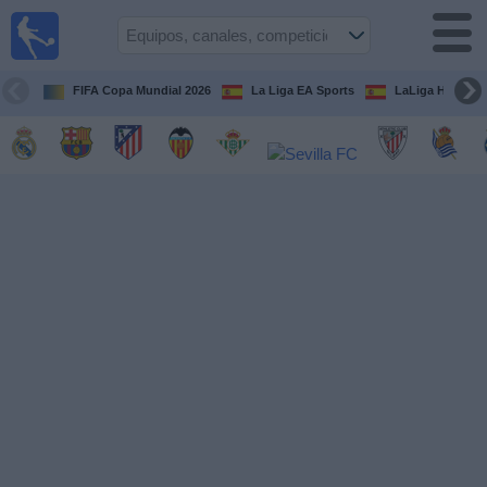
Fútbol
en la
TV
FIFA Copa Mundial 2026
La Liga EA Sports
LaLiga Hypermo
Guía de
Partidos
Televisados
Fútbol
hoy
Equipos
Competiciones
Canales
TV
Otros