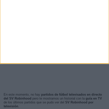
02:00
7 (50%)
00:00
4 (28,57%)
23:00
2 (14,29%)
01:00
1 (7,14%)
RANKING POR FRANJA HORARIA
Madrugada
12 (85,71%)
Noche
2 (14,29%)
Mañana
0 (0%)
Tarde
0 (0%)
En este momento, no hay
partidos de fútbol televisados en directo
del SV Robinhood
pero te mostramos un historial con la
guía en TV
de los últimos partidos que se pudo ver del
SV Robinhood por
televisión
.