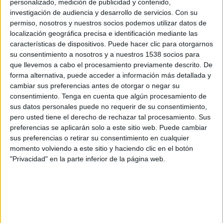
personalizado, medición de publicidad y contenido,
SV Robinhood
investigación de audiencia y desarrollo de servicios.
Con su
O&M FC
permiso, nosotros y nuestros socios podemos utilizar datos de
CONCACAF YouTube
CONCACAF GO
localización geográfica precisa e identificación mediante las
características de dispositivos. Puede hacer clic para otorgarnos
su consentimiento a nosotros y a nuestros 1538 socios para
Miércoles, 27/08/2025
que llevemos a cabo el procesamiento previamente descrito. De
00:00
Caribbean Club Championship
forma alternativa, puede acceder a información más detallada y
cambiar sus preferencias antes de otorgar o negar su
SV Robinhood
consentimiento.
Tenga en cuenta que algún procesamiento de
Central FC
sus datos personales puede no requerir de su consentimiento,
CONCACAF YouTube
pero usted tiene el derecho de rechazar tal procesamiento. Sus
preferencias se aplicarán solo a este sitio web. Puede cambiar
sus preferencias o retirar su consentimiento en cualquier
momento volviendo a este sitio y haciendo clic en el botón
"Privacidad" en la parte inferior de la página web.