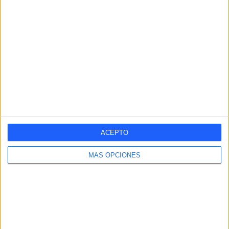
Austin FC II
2 (12,5%)
Colorado Rapids 2
2 (12,5%)
North Texas SC
2 (12,5%)
Houston Dynamo 2
2 (12,5%)
Ver ranking completo
RANKING POR COMPETICIONES
MLS Next Pro
16 (100%)
Ver ranking completo
ACEPTO
MÁS OPCIONES
Nº DE PARTIDOS POR DÍA DE LA SEMANA
LUNES
MARTES
MIÉRCOLES
JUEVES
VIERNES
4
-
-
-
-
25%
- %
- %
- %
- %
SÁBADO
DOMINGO