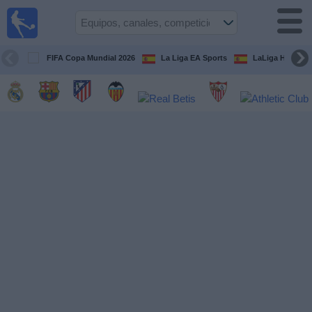
Fútbol
en la
TV
FIFA Copa Mundial 2026
La Liga EA Sports
LaLiga Hypermo
Guía de
Partidos
Televisados
Fútbol
hoy
Equipos
Competiciones
Canales
TV
Otros