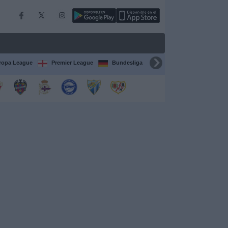
ropa League
Premier League
Bundesliga
Supercopa de España