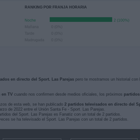
RANKING POR FRANJA HORARIA
Noche
2 (100%)
Mañana
0 (0%)
Tarde
0 (0%)
Madrugada
0 (0%)
sados en directo del Sport. Las Parejas
pero te mostramos un historial con 
s en TV
cuando nos confirmen desde medios oficiales, los próximos
partidos
nzos de esta web, se han publicado
2 partidos televisados en directo del S
arzo de 2022 entre el Unión Santa Fe - Sport. Las Parejas.
rtidos del Sport. Las Parejas es Fanatiz con un total de 2 partidos.
ces se ha televisado el Sport. Las Parejas con un total de 2 partidos.