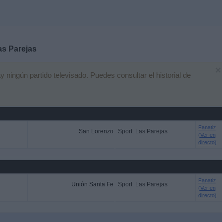
as Parejas
×
ingún partido televisado. Puedes consultar el historial de
Fanatiz
San Lorenzo
Sport. Las Parejas
(Ver en
directo)
Fanatiz
Unión Santa Fe
Sport. Las Parejas
(Ver en
directo)