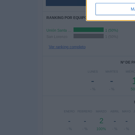
M
RANKING POR EQUIPOS
Unión Santa Fe
1 (50%)
San Lorenzo
1 (50%)
Ver ranking completo
Nº DE 
LUNES
MARTES
MIÉR
-
-
- %
- %
5
ENERO
FEBRERO
MARZO
ABRIL
MAYO
-
-
2
-
-
- %
- %
100%
- %
- %