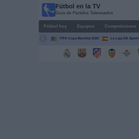
Fútbol en la TV
Fútbol
Guía de Partidos Televisados
en la
TV
Fútbol hoy
Equipos
Competiciones
Guía de
Partidos
FIFA Copa Mundial 2026
La Liga EA Sport
Televisados
Fútbol
hoy
Equipos
Competiciones
Canales
TV
Otros