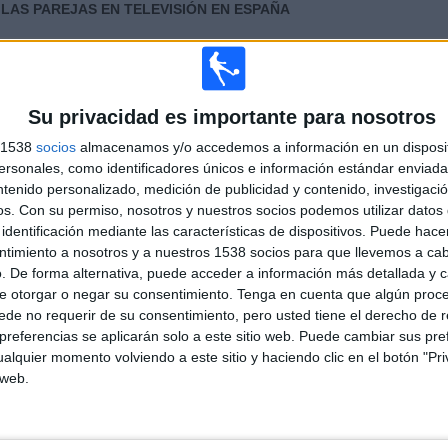
 LAS PAREJAS EN TELEVISIÓN EN ESPAÑA
 los datos estadísticos de cuándo y dónde se televisan los partidos de
Fútbol
del
3/2022
, podemos dar los siguientes datos:
Su privacidad es importante para nosotros
s 1538
socios
almacenamos y/o accedemos a información en un disposit
sonales, como identificadores únicos e información estándar enviada 
ntenido personalizado, medición de publicidad y contenido, investigaci
os.
Con su permiso, nosotros y nuestros socios podemos utilizar datos 
identificación mediante las características de dispositivos. Puede hacer
ntimiento a nosotros y a nuestros 1538 socios para que llevemos a ca
. De forma alternativa, puede acceder a información más detallada y 
PARTIDOS
DÍAS
TOTAL
2
1598
1
e otorgar o negar su consentimiento.
Tenga en cuenta que algún proc
de no requerir de su consentimiento, pero usted tiene el derecho de r
CONSECUTIVOS
SIN PARTIDO
CANALES TV
referencias se aplicarán solo a este sitio web. Puede cambiar sus pref
DE PAGO
GRATUÍTO
alquier momento volviendo a este sitio y haciendo clic en el botón "Pri
 web.
TOTAL
MÁXIMO
TOTAL
1
1
2