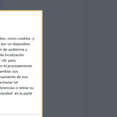
ivo, como cookies, y
por un dispositivo
ón de audiencia y
de localización
 clic para
bo el procesamiento
cambiar sus
esamiento de sus
echazar tal
erencias o retirar su
vacidad" en la parte