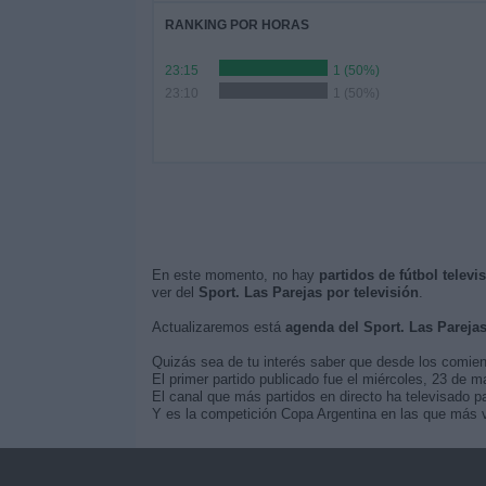
RANKING POR HORAS
23:15
1 (50%)
23:10
1 (50%)
En este momento, no hay
partidos de fútbol televi
ver del
Sport. Las Parejas por televisión
.
Actualizaremos está
agenda del Sport. Las Pareja
Quizás sea de tu interés saber que desde los comie
El primer partido publicado fue el miércoles, 23 de m
El canal que más partidos en directo ha televisado pa
Y es la competición Copa Argentina en las que más ve