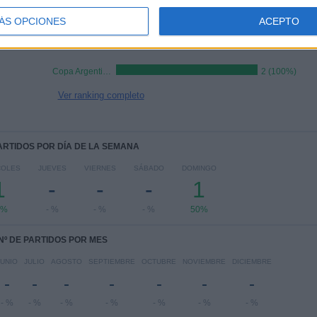
COMPETICIONES
VS Unión Santa
RIVALES
100%
Fe
ÁS OPCIONES
ACEPTO
RANKING POR COMPETICIONES
Copa Argentina
2 (100%)
Ver ranking completo
PARTIDOS POR DÍA DE LA SEMANA
COLES
JUEVES
VIERNES
SÁBADO
DOMINGO
1
-
-
-
1
0%
- %
- %
- %
50%
Nº DE PARTIDOS POR MES
JUNIO
JULIO
AGOSTO
SEPTIEMBRE
OCTUBRE
NOVIEMBRE
DICIEMBRE
-
-
-
-
-
-
-
- %
- %
- %
- %
- %
- %
- %