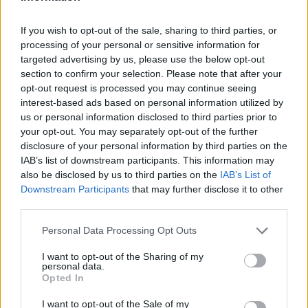
If you wish to opt-out of the sale, sharing to third parties, or
DATOS ESTADÍSTICOS DEL EQUIPO SÃO BENTO ACADEMY
processing of your personal or sensitive information for
EN TELEVISIÓN EN ESPAÑA
targeted advertising by us, please use the below opt-out
section to confirm your selection. Please note that after your
A fecha de hoy
08/08/2026
y desde que esta web recoge los datos
opt-out request is processed you may continue seeing
estadísticos de cuándo y dónde se televisan los partidos de
Fútbol
del
interest-based ads based on personal information utilized by
equipo
São Bento Academy
en
España
, que fue el
02/09/2021
, podemos
us or personal information disclosed to third parties prior to
dar los siguientes datos:
your opt-out. You may separately opt-out of the further
disclosure of your personal information by third parties on the
5
IAB’s list of downstream participants. This information may
also be disclosed by us to third parties on the
IAB’s List of
PARTIDOS TELEVISADOS
Downstream Participants
that may further disclose it to other
third parties.
3 partidos en abierto
60%
Personal Data Processing Opt Outs
2 partidos de pago
40%
I want to opt-out of the Sharing of my
personal data.
ÚLTIMO PARTIDO EN ABIERTO
Opted In
Palmeiras Academy - São Bento Academy
I want to opt-out of the Sale of my