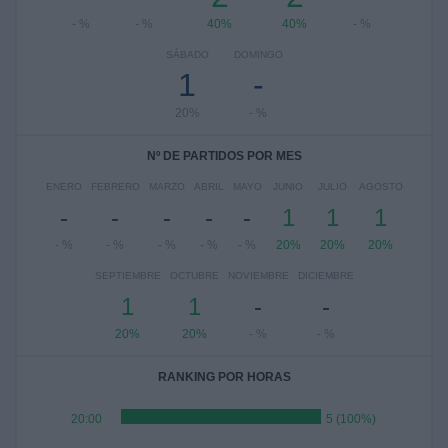
- %
- %
40%
40%
- %
SÁBADO
DOMINGO
1
-
20%
- %
Nº DE PARTIDOS POR MES
ENERO
FEBRERO
MARZO
ABRIL
MAYO
JUNIO
JULIO
AGOSTO
-
-
-
-
-
1
1
1
- %
- %
- %
- %
- %
20%
20%
20%
SEPTIEMBRE
OCTUBRE
NOVIEMBRE
DICIEMBRE
1
1
-
-
20%
20%
- %
- %
RANKING POR HORAS
20:00
5 (100%)