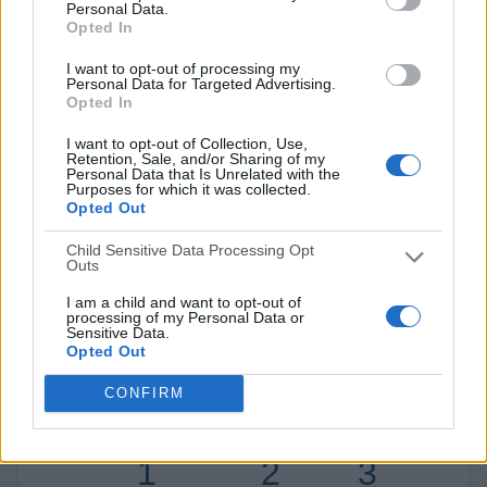
10/08/2022 Paulista Sub-20 por Elevensports.com
Personal Data.
Opted In
RANKING POR CANALES
I want to opt-out of processing my
Personal Data for Targeted Advertising.
Elevensports.com
3 (60%)
Opted In
Footters
2 (40%)
I want to opt-out of Collection, Use,
Ver ranking completo
Retention, Sale, and/or Sharing of my
Personal Data that Is Unrelated with the
Purposes for which it was collected.
Opted Out
PARTIDOS
DÍAS
TOTAL
0
1458
2
Child Sensitive Data Processing Opt
Outs
CONSECUTIVOS
SIN PARTIDO
CANALES TV
DE PAGO
GRATUÍTO
I am a child and want to opt-out of
processing of my Personal Data or
3 partidos en local
Sensitive Data.
Opted Out
60%
2 partidos de visitante
CONFIRM
40%
TOTAL
MÁXIMO
TOTAL
1
2
3