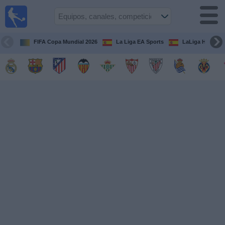
Fútbol
en la
TV
FIFA Copa Mundial 2026
La Liga EA Sports
LaLiga Hypermo
Guía de
Partidos
Televisados
Fútbol
hoy
Equipos
Competiciones
Canales
TV
Otros